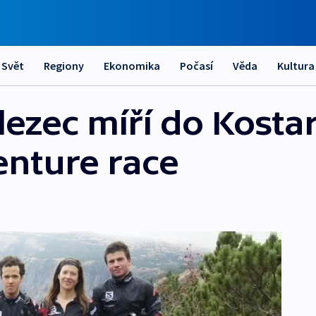
Svět
Regiony
Ekonomika
Počasí
Věda
Kultura
ezec míří do Kostar
nture race