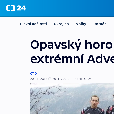
Hlavní události
Ukrajina
Volby
Domácí
Opavský horol
extrémní Adve
ČTO
20. 11. 2013
20. 11. 2013
|
Zdroj:
ČT24