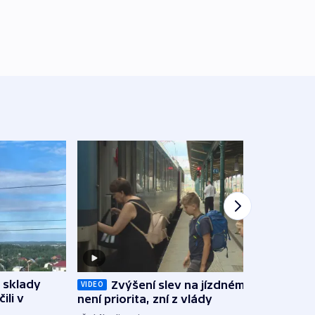
 sklady
Zvýšení slev na jízdném teď
Opil
VIDEO
ili v
není priorita, zní z vlády
vozid
stře