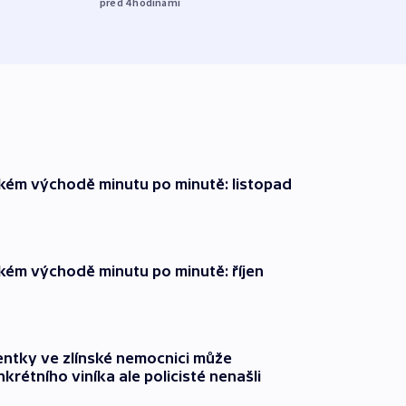
před 4
hodinami
před 4
zkém východě minutu po minutě: listopad
zkém východě minutu po minutě: říjen
entky ve zlínské nemocnici může
krétního viníka ale policisté nenašli