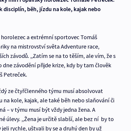
k disciplín, běh, jízdu na kole, kajak nebo
ý horolezec a extrémní sportovec Tomáš
iky na mistrovství světa Adventure race,
ích závodů. „Zatím se na to těším, ale vím, že s
dne závodění přijde krize, kdy by tam člověk
š Petreček.
aždý ze čtyřčlenného týmu musí absolvovat
du na kole, kajak, ale také běh nebo slaňování či
sná – v týmu musí být vždy jedna žena. A
 úlevy. „Žena je určitě slabší, ale bez ní by to
 jeli rychle, uštvali by se a druhý den by už