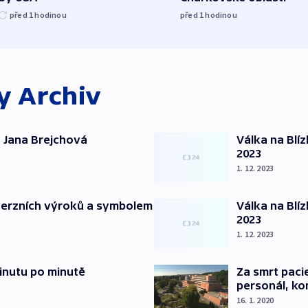
před 1
hodinou
před 1
hodinou
ky
Archiv
 Jana Brejchová
Válka na Blí
2023
1. 12. 2023
verzních výroků a symbolem
Válka na Blí
2023
1. 12. 2023
inutu po minutě
Za smrt paci
personál, kon
16. 1. 2020