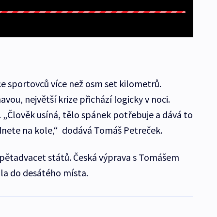
ce sportovců více než osm set kilometrů.
ou, největší krize přichází logicky v noci.
. „Člověk usíná, tělo spánek potřebuje a dává to
adnete na kole,“ dodává Tomáš Petreček.
y pětadvacet států. Česká výprava s Tomášem
la do desátého místa.