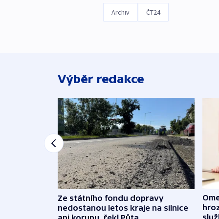
Archiv
ČT24
Výběr redakce
Ome
Ze státního fondu dopravy
hroz
nedostanou letos kraje na silnice
slu
ani korunu, řekl Půta