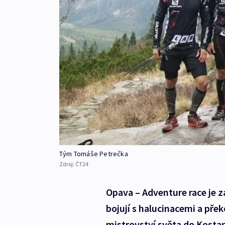
Tým Tomáše Petrečka
Zdroj:
ČT24
Opava – Adventure race je z
bojují s halucinacemi a pře
mistrovství světa do Kostar