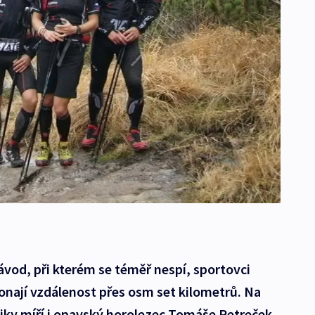
ávod, při kterém se téměř nespí, sportovci
konají vzdálenost přes osm set kilometrů. Na
iky míří i opavský horolezec Tomáše Petreček.