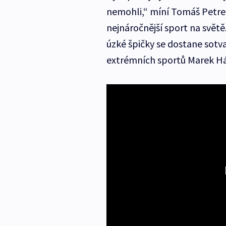
nemohli,“ míní Tomáš Petreč
nejnáročnější sport na světě
úzké špičky se dostane sotv
extrémních sportů Marek Há