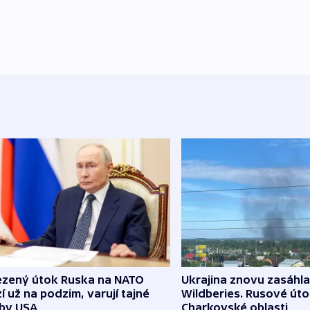
zený útok Ruska na NATO
Ukrajina znovu zasáhla
í už na podzim, varují tajné
Wildberies. Rusové útoč
žby USA
Charkovské oblasti