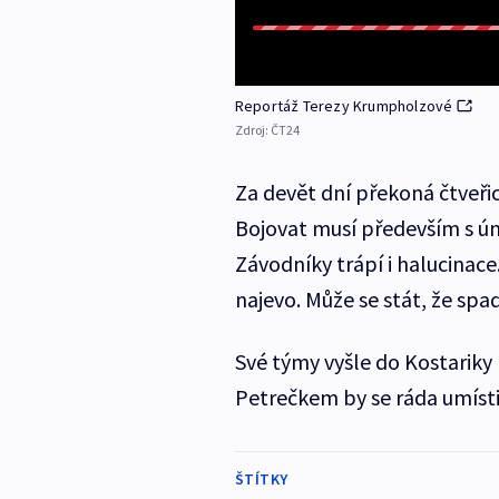
Reportáž Terezy Krumpholzové
Zdroj:
ČT24
Za devět dní překoná čtveři
Bojovat musí především s únav
Závodníky trápí i halucinace
najevo. Může se stát, že sp
Své týmy vyšle do Kostarik
Petrečkem by se ráda umísti
ŠTÍTKY