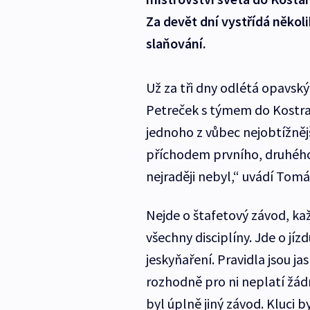
Za devět dní vystřídá několi
slaňování.
Už za tři dny odlétá opavsk
Petreček s týmem do Kostrar
jednoho z vůbec nejobtížnějš
příchodem prvního, druhého 
nejraději nebyl,“ uvádí Tomá
Nejde o štafetový závod, k
všechny disciplíny. Jde o jíz
jeskyňaření. Pravidla jsou ja
rozhodně pro ni neplatí žádné
byl úplně jiný závod. Kluci by