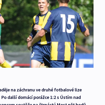
aděje na záchranu ve druhé fotbalové lize
Po další domácí porážce 1:2 s Ústím nad
 koncem soutěže na čtrnáctý Most pět bodů.