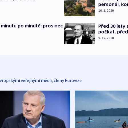
personál, kon
16. 1. 2020
 minutu po minutě: prosinec
Před 30 lety
počkat, před
9. 12. 2018
vropskými veřejnými médii, členy Eurovize.