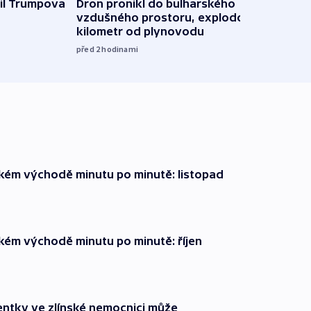
il Trumpova
Dron pronikl do bulharského
Ruský
vzdušného prostoru, explodoval
čtyři 
kilometr od plynovodu
08:20
před 2
hodinami
zkém východě minutu po minutě: listopad
zkém východě minutu po minutě: říjen
entky ve zlínské nemocnici může