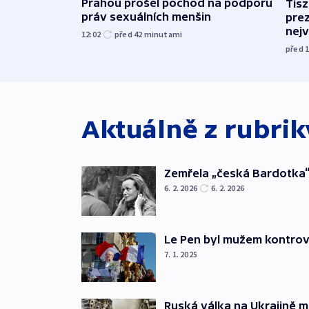
Prahou prošel pochod na podporu
Tis
práv sexuálních menšin
pre
nej
12:02
před 42
minutami
před 
Aktuálně z rubri
Zemřela „česká Bardotka“
6. 2. 2026
6. 2. 2026
Le Pen byl mužem kontro
7. 1. 2025
Ruská válka na Ukrajině m