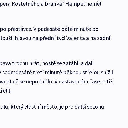
topera Kostelného a brankář Hampel neměl
í po přestávce. V padesáté páté minutě po
užil hlavou na přední tyči Valenta a na zadní
pava trochu hrát, hosté se zatáhli a dali
 sedmdesáté třetí minutě pěknou střelou snížil
srovnat už se nepodařilo. V nastaveném čase totiž
elil.
u, který vlastní město, je pro další sezonu