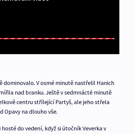
ě dominovalo. V osmé minutě nastřelil Hanich
mířila nad branku. Ještě v sedmnácté minutě
ově centru střílející Partyš, ale jeho střela
d Opavy na dlouho vše.
 hosté do vedení, když si útočník Veverka v