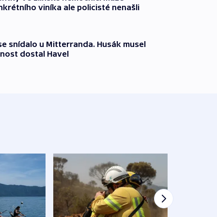
krétního viníka ale policisté nenašli
 se snídalo u Mitterranda. Husák musel
nost dostal Havel