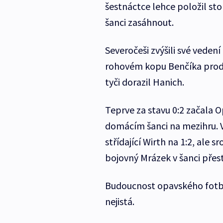
šestnáctce lehce položil s
šanci zasáhnout.
Severočeši zvýšili své veden
rohovém kopu Benčíka prodlo
tyči dorazil Hanich.
Teprve za stavu 0:2 začala O
domácím šanci na mezihru. V
střídající Wirth na 1:2, ale 
bojovný Mrázek v šanci přestř
Budoucnost opavského fotbal
nejistá.