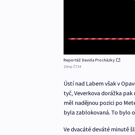
Reportáž Davida Procházky
Zdroj:
ČT24
Ústí nad Labem však v Opav
tyč, Veverkova dorážka pak 
měl nadějnou pozici po Metelk
byla zablokovaná. To bylo o
Ve dvacáté deváté minutě šli