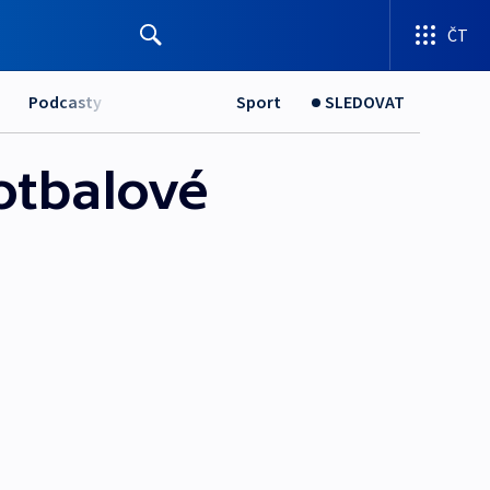
ČT
Podcasty
Sport
SLEDOVAT
otbalové