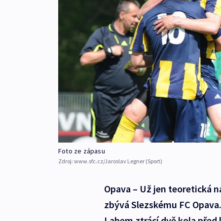
Foto ze zápasu
Zdroj:
www.sfc.cz/Jaroslav Legner (Sport)
Opava – Už jen teoretická n
zbývá Slezskému FC Opava. 
Labem ztrácí dvě kola před