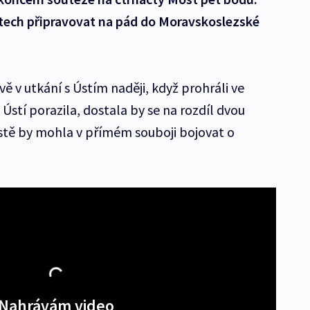
etech připravovat na pád do Moravskoslezské
vě v utkání s Ústím naději, když prohráli ve
stí porazila, dostala by se na rozdíl dvou
stě by mohla v přímém souboji bojovat o
Nahrávám video