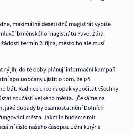
ýdne, maximálně deseti dnů magistrát vypíše
 mluvčí brněnského magistrátu Pavel Žára.
 žádosti termín 2. října, město ho ale musí
tný jih, do té doby plánují informační kampaň.
ní spoluobčany ujistit o tom, že při
ho bát. Radnice chce naopak vypočítat všechny
zůstat součástí velkého města. „Čekáme na
m, jaké dopady by osamostatnění Dolních
a fungování města. Jakmile budeme mít
iální číslo našeho časopisu Jižní kurýr a