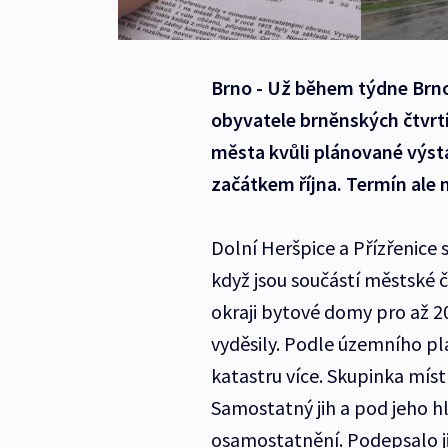
Brno - Už během týdne Brno
obyvatele brněnských čtvrtí 
města kvůli plánované výst
začátkem října. Termín ale 
Dolní Heršpice a Přízřenice s
když jsou součástí městské čá
okraji bytové domy pro až 2
vyděsily. Podle územního plá
katastru více. Skupinka mís
Samostatný jih a pod jeho h
osamostatnění. Podepsalo ji 