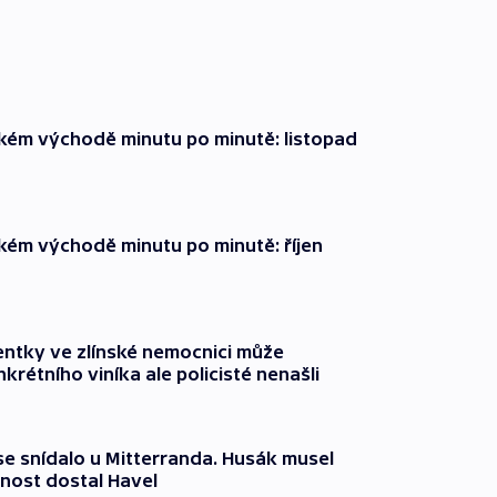
zkém východě minutu po minutě: listopad
zkém východě minutu po minutě: říjen
entky ve zlínské nemocnici může
krétního viníka ale policisté nenašli
 se snídalo u Mitterranda. Husák musel
nost dostal Havel