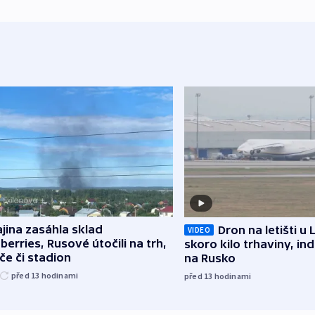
jina zasáhla sklad
Dron na letišti u 
VIDEO
berries, Rusové útočili na trh,
skoro kilo trhaviny, ind
če či stadion
na Rusko
před 13
hodinami
před 13
hodinami