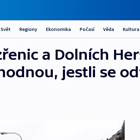
Svět
Regiony
Ekonomika
Počasí
Věda
Kultura
řenic a Dolních Her
hodnou, jestli se o