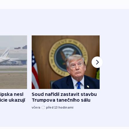
Lipska nesl
Soud nařídil zastavit stavbu
Žido
icie ukazují
Trumpova tanečního sálu
břehu
kriti
včera
před 13
hodinami
před 1