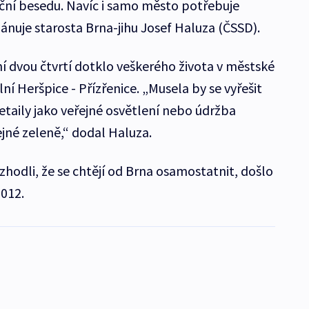
ční besedu. Navíc i samo město potřebuje
lánuje starosta Brna-jihu Josef Haluza (ČSSD).
í dvou čtvrtí dotklo veškerého života v městské
olní Heršpice - Přízřenice. „Musela by se vyřešit
detaily jako veřejné osvětlení nebo údržba
jné zeleně,“ dodal Haluza.
zhodli, že se chtějí od Brna osamostatnit, došlo
2012.