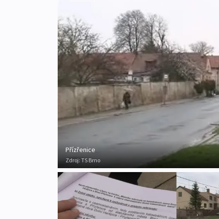
Přízřenice
Zdroj:
TS Brno