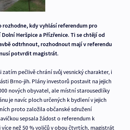
 rozhodne, kdy vyhlásí referendum pro
Dolní Heršpice a Přízřenice. Ti se chtějí od
avbě odtrhnout, rozhodnout mají v referendu
musí potvrdit magistrát.
i zatím pečlivě chrání svůj vesnický charakter, i
sti Brno-jih. Plány investorů postavit na jejich
000 nových obyvatel, ale místní starousedlíky
nu je navíc ploch určených k bydlení v jejich
tních proto založila občanské sdružení
lavičkou sepsala žádost o referendum k
více než 50 % voličů v obou čtvrtích, magistrát