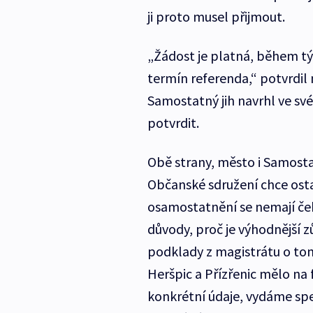
ji proto musel přijmout.
„Žádost je platná, během t
termín referenda,“ potvrdil
Samostatný jih navrhl ve své
potvrdit.
Obě strany, město i Samosta
Občanské sdružení chce ostat
osamostatnění se nemají če
důvody, proč je výhodnější 
podklady z magistrátu o to
Heršpic a Přízřenic mělo n
konkrétní údaje, vydáme spec