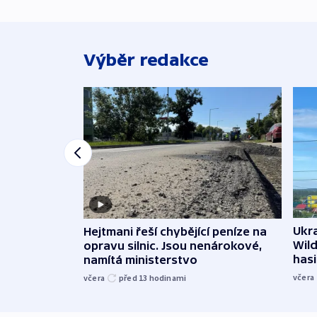
Výběr redakce
Ukra
Hejtmani řeší chybějící peníze na
Wild
opravu silnic. Jsou nenárokové,
hasi
namítá ministerstvo
včera
včera
před 13
hodinami