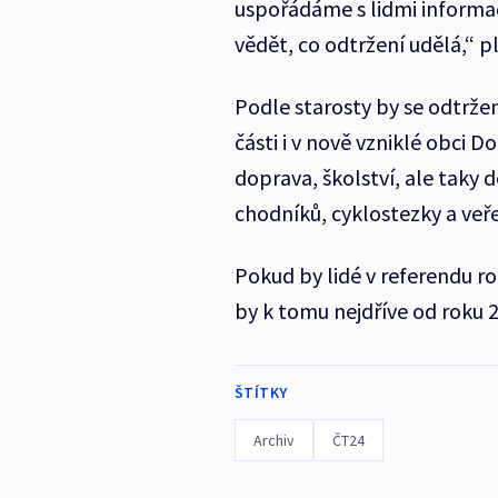
uspořádáme s lidmi informa
vědět, co odtržení udělá,“ p
Podle starosty by se odtržen
části i v nově vzniklé obci D
doprava, školství, ale taky 
chodníků, cyklostezky a veře
Pokud by lidé v referendu ro
by k tomu nejdříve od roku 
ŠTÍTKY
Archiv
ČT24