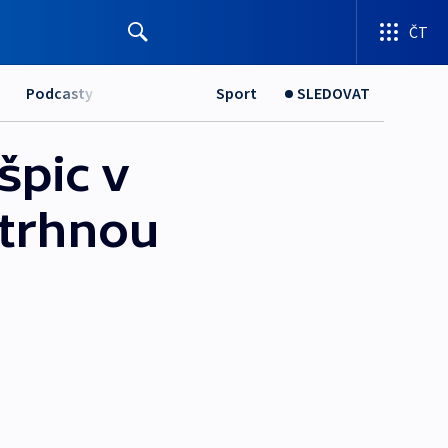
ČT
Podcasty
Sport
SLEDOVAT
špic v
dtrhnou