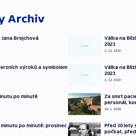
ky
Archiv
 Jana Brejchová
Válka na Blí
2023
1. 12. 2023
verzních výroků a symbolem
Válka na Blí
2023
1. 12. 2023
inutu po minutě
Za smrt paci
personál, kon
16. 1. 2020
 minutu po minutě: prosinec
Před 30 lety
počkat, před