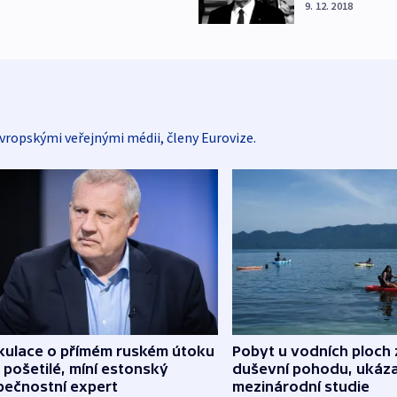
9. 12. 2018
vropskými veřejnými médii, členy Eurovize.
kulace o přímém ruském útoku
Pobyt u vodních ploch 
 pošetilé, míní estonský
duševní pohodu, ukáza
pečnostní expert
mezinárodní studie