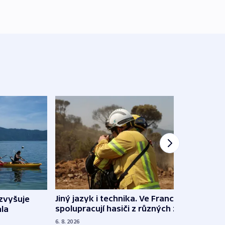
Jiný jazyk i technika. Ve Francii
zvyšuje
„Musí
spolupracují hasiči z různých zemí
la
polit
demo
6. 8. 2026