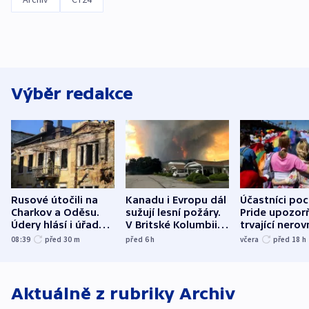
Výběr redakce
Rusové útočili na
Kanadu i Evropu dál
Účastníci po
Charkov a Oděsu.
sužují lesní požáry.
Pride upozorň
Údery hlásí i úřady v
V Britské Kolumbii
trvající nerov
Bělgorodu
evakuovali tisíce lidí
společensko
08:39
před 30
m
před 6
h
včera
před 18
h
atmosféru
Aktuálně z rubriky
Archiv