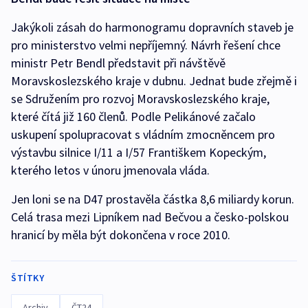
Jakýkoli zásah do harmonogramu dopravních staveb je
pro ministerstvo velmi nepříjemný. Návrh řešení chce
ministr Petr Bendl představit při návštěvě
Moravskoslezského kraje v dubnu. Jednat bude zřejmě i
se Sdružením pro rozvoj Moravskoslezského kraje,
které čítá již 160 členů. Podle Pelikánové začalo
uskupení spolupracovat s vládním zmocněncem pro
výstavbu silnice I/11 a I/57 Františkem Kopeckým,
kterého letos v únoru jmenovala vláda.
Jen loni se na D47 prostavěla částka 8,6 miliardy korun.
Celá trasa mezi Lipníkem nad Bečvou a česko-polskou
hranicí by měla být dokončena v roce 2010.
ŠTÍTKY
Archiv
ČT24