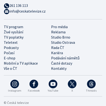
261 136 113
info@ceskatelevize.cz
TV program
Pro média
Živé vysílání
Reklama
TV poplatky
Studio Brno
Teletext
Studio Ostrava
Podcasty
Rada ČT
Počasí
Kariéra
E-shop
Podávání námětů
Mobilní a TV aplikace
Časté dotazy
Vše o ČT
Kontakty
Instagram
Facebook
YouTube
X
Threads
© Česká televize