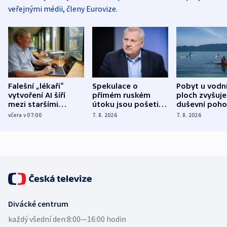
veřejnými médii, členy Eurovize.
Falešní „lékaři“
Spekulace o
Pobyt u vodn
vytvoření AI šíří
přímém ruském
ploch zvyšuje
mezi staršími
útoku jsou pošetilé,
duševní poho
Poláky nebezpečné
míní estonský
ukázala
včera v 07:00
7. 8. 2026
7. 8. 2026
zdravotní rady
bezpečnostní
mezinárodní 
expert
Divácké centrum
každý všední den:
8:00—16:00 hodin