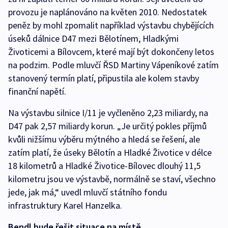
provozu je naplánováno na květen 2010. Nedostatek
peněz by mohl zpomalit například výstavbu chybějících
úseků dálnice D47 mezi Bělotínem, Hladkými
Životicemi a Bílovcem, které mají být dokončeny letos
na podzim. Podle mluvčí ŘSD Martiny Vápeníkové zatím
stanovený termín platí, připustila ale kolem stavby
finanční napětí.
Na výstavbu silnice I/11 je vyčleněno 2,23 miliardy, na
D47 pak 2,57 miliardy korun. „Je určitý pokles příjmů
kvůli nižšímu výběru mýtného a hledá se řešení, ale
zatím platí, že úseky Bělotín a Hladké Životice v délce
18 kilometrů a Hladké Životice-Bílovec dlouhý 11,5
kilometru jsou ve výstavbě, normálně se staví, všechno
jede, jak má,“ uvedl mluvčí státního fondu
infrastruktury Karel Hanzelka.
Bendl bude řešit situace na místě