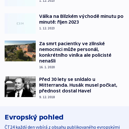
1. 12. 2023
Válka na Blízkém východě minutu po
minutě: říjen 2023
1. 12. 2023
Za smrt pacientky ve zlínské
nemocnici může personál,
konkrétního viníka ale policisté
nenašli
16. 1. 2020
Před 30 lety se snídalo u
Mitterranda. Husák musel počkat,
přednost dostal Havel
9. 12. 2018
Evropský pohled
ČT24 každý den vybírá z obsahu publikovaného evropskými