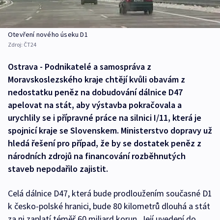
Otevření nového úseku D1
Zdroj:
ČT24
Ostrava - Podnikatelé a samospráva z
Moravskoslezského kraje chtějí kvůli obavám z
nedostatku peněz na dobudování dálnice D47
apelovat na stát, aby výstavba pokračovala a
urychlily se i přípravné práce na silnici I/11, která je
spojnicí kraje se Slovenskem. Ministerstvo dopravy už
hledá řešení pro případ, že by se dostatek peněz z
národních zdrojů na financování rozběhnutých
staveb nepodařilo zajistit.
Celá dálnice D47, která bude prodloužením současné D1
k česko-polské hranici, bude 80 kilometrů dlouhá a stát
za ni zaplatí téměř 60 miliard korun. Její uvedení do