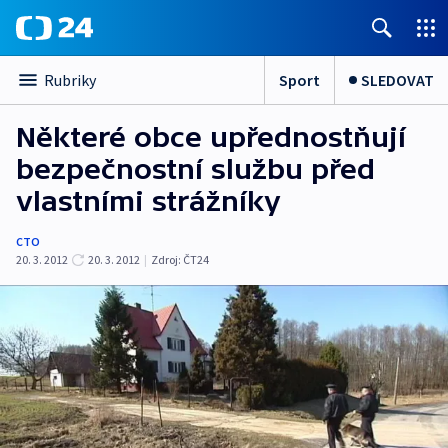
Sport
SLEDOVAT
Rubriky
Některé obce upřednostňují
bezpečnostní službu před
vlastními strážníky
CTO
20. 3. 2012
20. 3. 2012
|
Zdroj:
ČT24