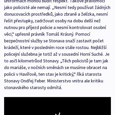
uniformách mohou budit respekt. Takové pravomoci
jako policisté ale nemají. „Nesmí tedy používat žádných
donucovacích prostředků, jako zbraně a želízka, nesmí
řešit přestupky, zadržovat osoby na dobu delší než
nutnou pro příjezd policie a nesmí kontrolovat osobní
věci,“ upřesnil právník Tomáš Krásný. Pomocí
bezpečnostní služby se Stonava snaží zastavit počet
krádeží, které v posledním roce stále rostou. Nejbližší
policejní služebna je totiž až v sousední Horní Suché. Je
to asi5 kilometrůod Stonavy. „Těch policistů je tam jak
do mariáše, v nočních směnách se musíme obracet na
policii v Havířově, ten stav je kritický,“ říká starosta
Stonavy Ondřej Feber. Ministerstvo vnitra ale kritiku
stonavského starosty odmítá.