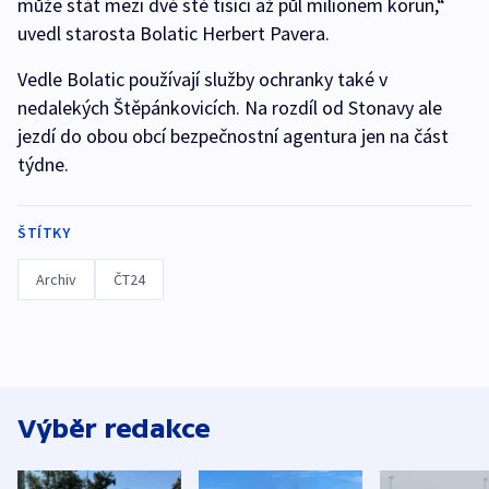
může stát mezi dvě stě tisíci až půl milionem korun,“
uvedl starosta Bolatic Herbert Pavera.
Vedle Bolatic používají služby ochranky také v
nedalekých Štěpánkovicích. Na rozdíl od Stonavy ale
jezdí do obou obcí bezpečnostní agentura jen na část
týdne.
ŠTÍTKY
Archiv
ČT24
Výběr redakce