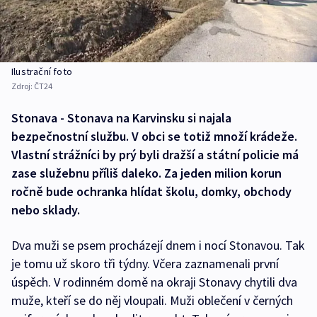
Ilustrační foto
Zdroj:
ČT24
Stonava - Stonava na Karvinsku si najala
bezpečnostní službu. V obci se totiž množí krádeže.
Vlastní strážníci by prý byli dražší a státní policie má
zase služebnu příliš daleko. Za jeden milion korun
ročně bude ochranka hlídat školu, domky, obchody
nebo sklady.
Dva muži se psem procházejí dnem i nocí Stonavou. Tak
je tomu už skoro tři týdny. Včera zaznamenali první
úspěch. V rodinném domě na okraji Stonavy chytili dva
muže, kteří se do něj vloupali. Muži oblečení v černých