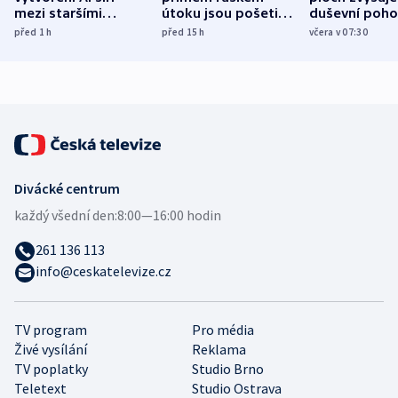
mezi staršími
útoku jsou pošetilé,
duševní poho
Poláky nebezpečné
míní estonský
ukázala
před 1
h
před 15
h
včera v 07:30
zdravotní rady
bezpečnostní
mezinárodní 
expert
Divácké centrum
každý všední den:
8:00—16:00 hodin
261 136 113
info@ceskatelevize.cz
TV program
Pro média
Živé vysílání
Reklama
TV poplatky
Studio Brno
Teletext
Studio Ostrava