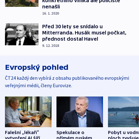
konkrétního viníka ale policisté
nenašli
16. 1. 2020
Před 30 lety se snídalo u
Mitterranda. Husák musel počkat,
přednost dostal Havel
9. 12. 2018
Evropský pohled
ČT24 každý den vybírá z obsahu publikovaného evropskými
veřejnými médii, členy Eurovize.
Falešní „lékaři“
Spekulace o
Pobyt u vodn
vytvoření AI šíří
přímém ruském
ploch zvyšuje