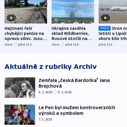
Hejtmani řeší
Ukrajina zasáhla
Dron n
VIDEO
chybějící peníze na
sklad Wildberries,
letišti u Lips
opravu silnic. Jsou
Rusové útočili na
skoro kilo trh
nenárokové, namítá
trh, hasiče či
indicie ukazuj
včera
před 11
h
včera
před 12
h
před 12
h
ministerstvo
stadion
Rusko
Aktuálně z rubriky
Archiv
Zemřela „česká Bardotka“ Jana
Brejchová
6. 2. 2026
6. 2. 2026
Le Pen byl mužem kontroverzních
výroků a symbolem
7. 1. 2025