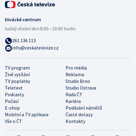
Divácké centrum
každý všední den:
8:00—16:00 hodin
261 136 113
info@ceskatelevize.cz
TV program
Pro média
Živé vysílání
Reklama
TV poplatky
Studio Brno
Teletext
Studio Ostrava
Podcasty
Rada ČT
Počasí
Kariéra
E-shop
Podávání námětů
Mobilní a TV aplikace
Časté dotazy
Vše o ČT
Kontakty