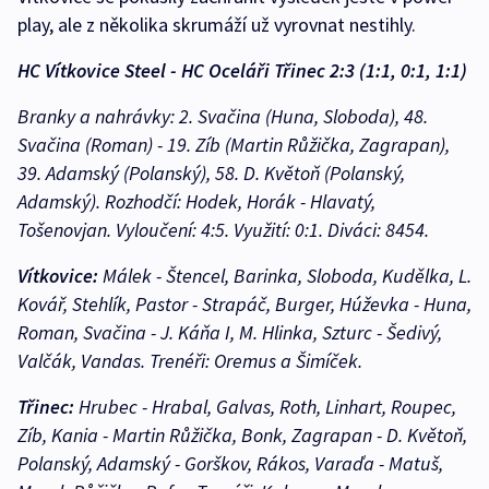
play, ale z několika skrumáží už vyrovnat nestihly.
HC Vítkovice Steel - HC Oceláři Třinec 2:3 (1:1, 0:1, 1:1)
Branky a nahrávky: 2. Svačina (Huna, Sloboda), 48.
Svačina (Roman) - 19. Zíb (Martin Růžička, Zagrapan),
39. Adamský (Polanský), 58. D. Květoň (Polanský,
Adamský). Rozhodčí: Hodek, Horák - Hlavatý,
Tošenovjan. Vyloučení: 4:5. Využití: 0:1. Diváci: 8454.
Vítkovice:
Málek - Štencel, Barinka, Sloboda, Kudělka, L.
Kovář, Stehlík, Pastor - Strapáč, Burger, Húževka - Huna,
Roman, Svačina - J. Káňa I, M. Hlinka, Szturc - Šedivý,
Valčák, Vandas. Trenéři: Oremus a Šimíček.
Třinec:
Hrubec - Hrabal, Galvas, Roth, Linhart, Roupec,
Zíb, Kania - Martin Růžička, Bonk, Zagrapan - D. Květoň,
Polanský, Adamský - Gorškov, Rákos, Varaďa - Matuš,