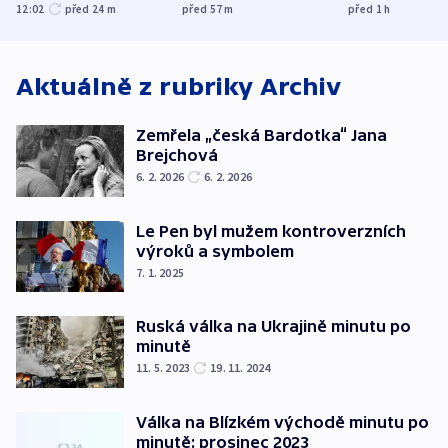
obětí berlínského
prostoru,
spravedlnost
12:02
před 24
m
před 57
m
před 1
h
útoku
explodoval kilometr
od plynovodu
Aktuálně z rubriky
Archiv
Zemřela „česká Bardotka“ Jana
Brejchová
6. 2. 2026
6. 2. 2026
Le Pen byl mužem kontroverzních
výroků a symbolem
7. 1. 2025
Ruská válka na Ukrajině minutu po
minutě
11. 5. 2023
19. 11. 2024
Válka na Blízkém východě minutu po
minutě: prosinec 2023