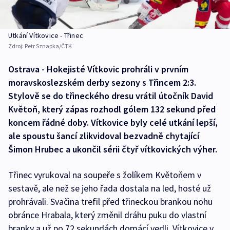
Utkání Vítkovice - Třinec
Zdroj:
Petr Sznapka/ČTK
Ostrava - Hokejisté Vítkovic prohráli v prvním
moravskoslezském derby sezony s Třincem 2:3.
Stylově se do třineckého dresu vrátil útočník David
Květoň, který zápas rozhodl gólem 132 sekund před
koncem řádné doby. Vítkovice byly celé utkání lepší,
ale spoustu šancí zlikvidoval bezvadně chytající
Šimon Hrubec a ukončil sérii čtyř vítkovických výher.
Třinec vyrukoval na soupeře s žolíkem Květoňem v
sestavě, ale než se jeho řada dostala na led, hosté už
prohrávali. Svačina trefil před třineckou brankou nohu
obránce Hrabala, který změnil dráhu puku do vlastní
branky a už po 72 sekundách domácí vedli. Vítkovice v