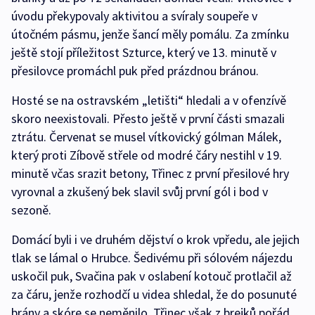
úvodu překypovaly aktivitou a svíraly soupeře v
útočném pásmu, jenže šancí měly pomálu. Za zmínku
ještě stojí příležitost Szturce, který ve 13. minutě v
přesilovce promáchl puk před prázdnou bránou.
Hosté se na ostravském „letišti“ hledali a v ofenzívě
skoro neexistovali. Přesto ještě v první části smazali
ztrátu. Červenat se musel vítkovický gólman Málek,
který proti Zíbově střele od modré čáry nestihl v 19.
minutě včas srazit betony, Třinec z první přesilové hry
vyrovnal a zkušený bek slavil svůj první gól i bod v
sezoně.
Domácí byli i ve druhém dějství o krok vpředu, ale jejich
tlak se lámal o Hrubce. Šedivému při sólovém nájezdu
uskočil puk, Svačina pak v oslabení kotouč protlačil až
za čáru, jenže rozhodčí u videa shledal, že do posunuté
brány a skóre se neměnilo. Třinec však z brejků pořád