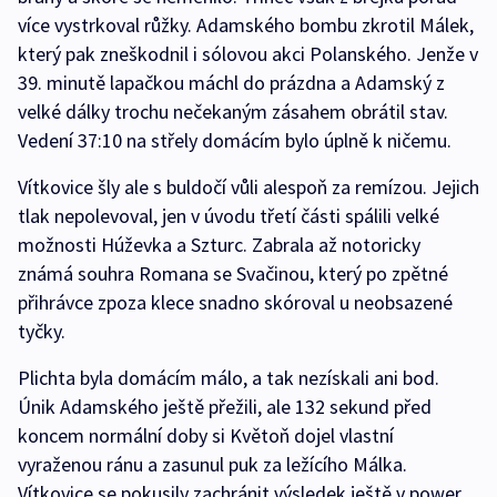
více vystrkoval růžky. Adamského bombu zkrotil Málek,
který pak zneškodnil i sólovou akci Polanského. Jenže v
39. minutě lapačkou máchl do prázdna a Adamský z
velké dálky trochu nečekaným zásahem obrátil stav.
Vedení 37:10 na střely domácím bylo úplně k ničemu.
Vítkovice šly ale s buldočí vůli alespoň za remízou. Jejich
tlak nepolevoval, jen v úvodu třetí části spálili velké
možnosti Húževka a Szturc. Zabrala až notoricky
známá souhra Romana se Svačinou, který po zpětné
přihrávce zpoza klece snadno skóroval u neobsazené
tyčky.
Plichta byla domácím málo, a tak nezískali ani bod.
Únik Adamského ještě přežili, ale 132 sekund před
koncem normální doby si Květoň dojel vlastní
vyraženou ránu a zasunul puk za ležícího Málka.
Vítkovice se pokusily zachránit výsledek ještě v power