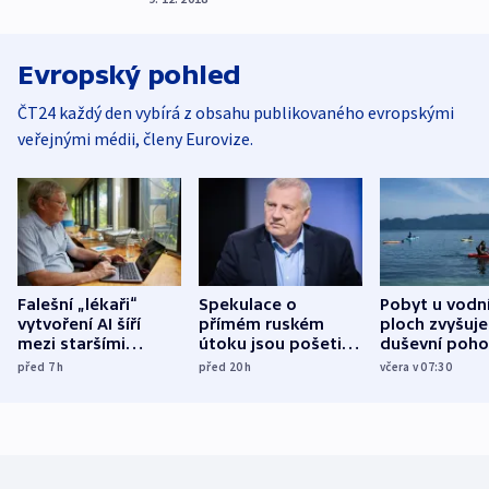
Evropský pohled
ČT24 každý den vybírá z obsahu publikovaného evropskými
veřejnými médii, členy Eurovize.
Falešní „lékaři“
Spekulace o
Pobyt u vodn
vytvoření AI šíří
přímém ruském
ploch zvyšuje
mezi staršími
útoku jsou pošetilé,
duševní poho
Poláky nebezpečné
míní estonský
ukázala
před 7
h
před 20
h
včera v 07:30
zdravotní rady
bezpečnostní
mezinárodní 
expert