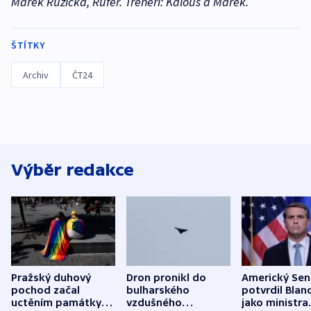
Marek Růžička, Rufer. Trenéři: Kalous a Marek.
ŠTÍTKY
Archiv
ČT24
Výběr redakce
Pražský duhový
Dron pronikl do
Americký Sen
pochod začal
bulharského
potvrdil Blan
uctěním památky
vzdušného
jako ministra