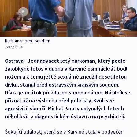
Narkoman před soudem
Zdroj:
ČT24
Ostrava - Jednadvacetiletý narkoman, který podle
žalobkyně letos v dubnu v Karviné osmnáckrát bodl
nožem a k tomu ještě sexuálně zneužil desetiletou
dívku, stanul před ostravským krajským soudem.
Dívka jeho útok přežila jen shodou náhod. Násilník se
přiznal už na výslechu před policisty. Kvůli své
agresivitě skončil Michal Parai v uplynulých letech
několikrát v diagnostickém ústavu a na psychiatrii.
Šokující událost, která se v Karviné stala v podvečer