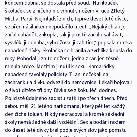
koncem dubna, se dostala před soud. Na hlouček
školaček se z ničeho nic vrhnul s nožem v ruce 21letý
Michal Parai. Nejmladší z nich, teprve desetileté dívce,
se před násilníkem nepodařilo utéct. „Nějaký chlap je
začal nahánět, zakopla, tak ji prostě začal osahávat,
vysvlékl ji donaha, vyhrožoval ji zabitím,“ popsala matka
napadené dívky. Školačka se bránila a zvrhlíka kousla do
ruky. Pobodal ji za to nožem, jedna z ran jen těsně
minula srdce. Mezitím ji nutil k sexu. Kamarádky
napadené zavolaly policisty. Ti ani nečekali na
záchranku a dívku odvezli do nemocnice. Lékaři bojovali
o život dítěte tři dny. Dívka se z šoku léčí dodnes.
Policisté údajného sadistu zatkli po třech dnech. Před
sebou měli 21 letého narkomana, který pět let každý
den čichá toluen. Nikdy nepracoval a kromě základní
školy nemá žádné další vzdělání. Sex a bodání nožem
do desetileté dívky bral podle svých slov jako pomstu