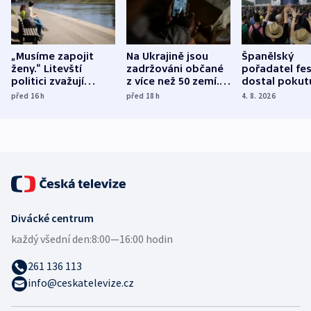
„Musíme zapojit
Na Ukrajině jsou
Španělský
ženy.“ Litevští
zadržováni občané
pořadatel fes
politici zvažují
z více než 50 zemí.
dostal pokut
dohodu o
Bojovali na straně
nekalé prakti
před 16
h
před 18
h
4. 8. 2026
demografii
Ruska
Divácké centrum
každý všední den:
8:00—16:00 hodin
261 136 113
info@ceskatelevize.cz