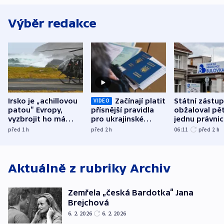
Výběr redakce
Irsko je „achillovou
Začínají platit
Státní zástu
VIDEO
patou“ Evropy,
přísnější pravidla
obžaloval pět 
vyzbrojit ho má
pro ukrajinské
jednu právni
Francie
uprchlíky
osobu v kauz
před 1
h
před 2
h
06:11
před 2
h
Bulovky
Aktuálně z rubriky
Archiv
Zemřela „česká Bardotka“ Jana
Brejchová
6. 2. 2026
6. 2. 2026