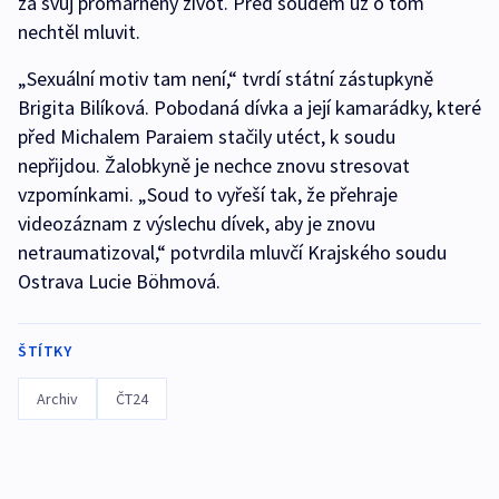
za svůj promarněný život. Před soudem už o tom
nechtěl mluvit.
„Sexuální motiv tam není,“ tvrdí státní zástupkyně
Brigita Bilíková. Pobodaná dívka a její kamarádky, které
před Michalem Paraiem stačily utéct, k soudu
nepřijdou. Žalobkyně je nechce znovu stresovat
vzpomínkami. „Soud to vyřeší tak, že přehraje
videozáznam z výslechu dívek, aby je znovu
netraumatizoval,“ potvrdila mluvčí Krajského soudu
Ostrava Lucie Böhmová.
ŠTÍTKY
Archiv
ČT24