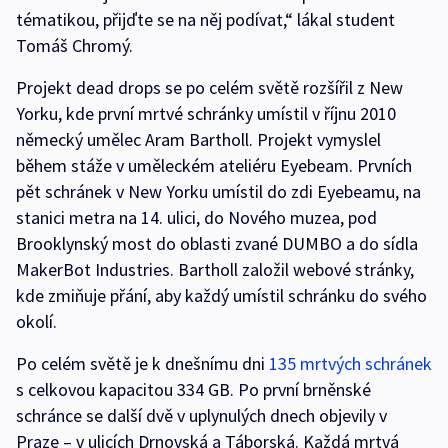
tématikou, přijďte se na něj podívat,“ lákal student
Tomáš Chromý.
Projekt dead drops se po celém světě rozšířil z New
Yorku, kde první mrtvé schránky umístil v říjnu 2010
německý umělec Aram Bartholl. Projekt vymyslel
během stáže v uměleckém ateliéru Eyebeam. Prvních
pět schránek v New Yorku umístil do zdi Eyebeamu, na
stanici metra na 14. ulici, do Nového muzea, pod
Brooklynský most do oblasti zvané DUMBO a do sídla
MakerBot Industries. Bartholl založil webové stránky,
kde zmiňuje přání, aby každý umístil schránku do svého
okolí.
Po celém světě je k dnešnímu dni
135 mrtvých schránek
s celkovou kapacitou 334 GB. Po první brněnské
schránce se další dvě v uplynulých dnech objevily v
Praze – v ulicích Drnovská a Táborská. Každá mrtvá