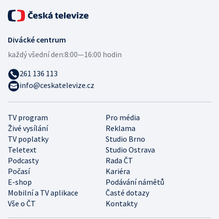
Divácké centrum
každý všední den:
8:00—16:00 hodin
261 136 113
info@ceskatelevize.cz
TV program
Pro média
Živé vysílání
Reklama
TV poplatky
Studio Brno
Teletext
Studio Ostrava
Podcasty
Rada ČT
Počasí
Kariéra
E-shop
Podávání námětů
Mobilní a TV aplikace
Časté dotazy
Vše o ČT
Kontakty