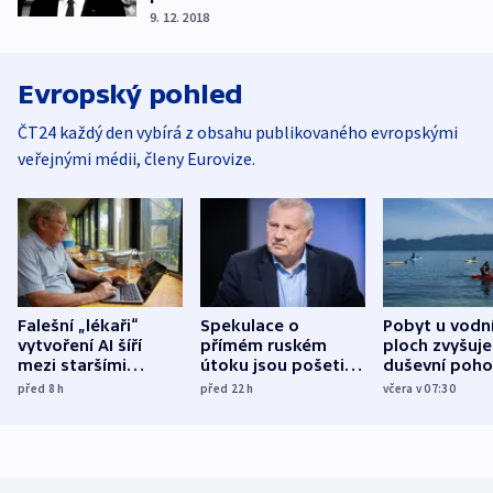
9. 12. 2018
Evropský pohled
ČT24 každý den vybírá z obsahu publikovaného evropskými
veřejnými médii, členy Eurovize.
Falešní „lékaři“
Spekulace o
Pobyt u vodn
vytvoření AI šíří
přímém ruském
ploch zvyšuje
mezi staršími
útoku jsou pošetilé,
duševní poho
Poláky nebezpečné
míní estonský
ukázala
před 8
h
před 22
h
včera v 07:30
zdravotní rady
bezpečnostní
mezinárodní 
expert