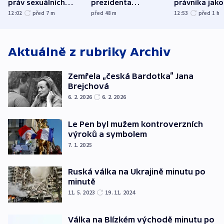
práv sexuálních
prezidenta
právníka jako
menšin
bývalého šéfa
ministra
12:02
před 7
m
před 48
m
12:53
před 1
h
nejvyššího soudu
spravedlnost
Aktuálně z rubriky
Archiv
Zemřela „česká Bardotka“ Jana
Brejchová
6. 2. 2026
6. 2. 2026
Le Pen byl mužem kontroverzních
výroků a symbolem
7. 1. 2025
Ruská válka na Ukrajině minutu po
minutě
11. 5. 2023
19. 11. 2024
Válka na Blízkém východě minutu po