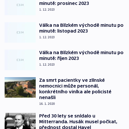
minutě: prosinec 2023
1. 12. 2023
Válka na Blízkém východě minutu po
minutě: listopad 2023
1. 12. 2023
Válka na Blízkém východě minutu po
minutě: říjen 2023
1. 12. 2023
Za smrt pacientky ve zlínské
nemocnici může personál,
konkrétního viníka ale policisté
nenašli
16. 1. 2020
Před 30 lety se snídalo u
Mitterranda. Husák musel počkat,
přednost dostal Havel