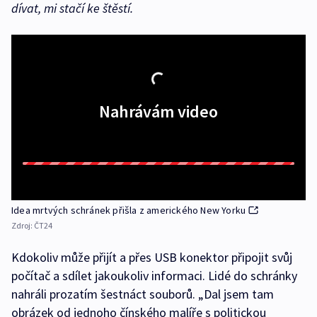
dívat, mi stačí ke štěstí.
Nahrávám video
Idea mrtvých schránek přišla z amerického New Yorku
Zdroj:
ČT24
Kdokoliv může přijít a přes USB konektor připojit svůj
počítač a sdílet jakoukoliv informaci. Lidé do schránky
nahráli prozatím šestnáct souborů. „Dal jsem tam
obrázek od jednoho čínského malíře s politickou