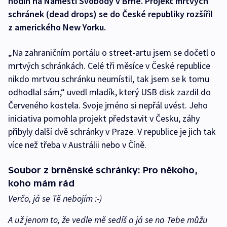
hodin na Náměstí Svobody v Brně. Projekt mrtvých
schránek (dead drops) se do České republiky rozšířil
z amerického New Yorku.
„Na zahraničním portálu o street-artu jsem se dočetl o
mrtvých schránkách. Celé tři měsíce v České republice
nikdo mrtvou schránku neumístil, tak jsem se k tomu
odhodlal sám,“ uvedl mladík, který USB disk zazdil do
Červeného kostela. Svoje jméno si nepřál uvést. Jeho
iniciativa pomohla projekt představit v Česku, záhy
přibyly další dvě schránky v Praze. V republice je jich tak
více než třeba v Austrálii nebo v Číně.
Soubor z brněnské schránky: Pro někoho,
koho mám rád
Verčo, já se Tě nebojím :-)
A už jenom to, že vedle mě sedíš a já se na Tebe můžu