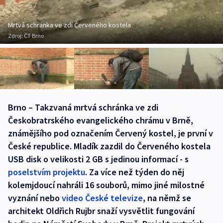
Mrtvá schránka ve zdi Červeného kostela
Zdroj:
ČT Brno
Brno – Takzvaná mrtvá schránka ve zdi
Českobratrského evangelického chrámu v Brně,
známějšího pod označením Červený kostel, je první v
České republice. Mladík zazdil do Červeného kostela
USB disk o velikosti 2 GB s jedinou informací - s
poselstvím projektu
. Za více než týden do něj
kolemjdoucí nahráli 16 souborů, mimo jiné milostné
vyznání nebo
video České televize
, na němž se
architekt Oldřich Rujbr snaží vysvětlit fungování