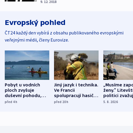
9. 12. 2018
Evropský pohled
ČT24 každý den vybírá z obsahu publikovaného evropskými
veřejnými médii, členy Eurovize.
Pobyt u vodních
Jiný jazyk i technika.
„Musíme zapo
ploch zvyšuje
Ve Francii
ženy.“ Litevšt
duševní pohodu,
spolupracují hasiči z
politici zvažuj
ukázala
různých zemí
dohodu o
před 4
h
před 20
h
5. 8. 2026
mezinárodní studie
demografii