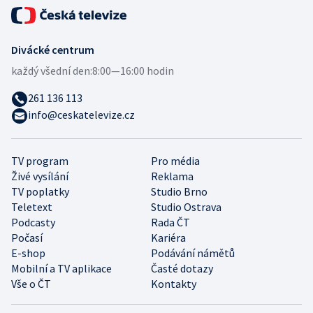
Divácké centrum
každý všední den:
8:00—16:00 hodin
261 136 113
info@ceskatelevize.cz
TV program
Pro média
Živé vysílání
Reklama
TV poplatky
Studio Brno
Teletext
Studio Ostrava
Podcasty
Rada ČT
Počasí
Kariéra
E-shop
Podávání námětů
Mobilní a TV aplikace
Časté dotazy
Vše o ČT
Kontakty