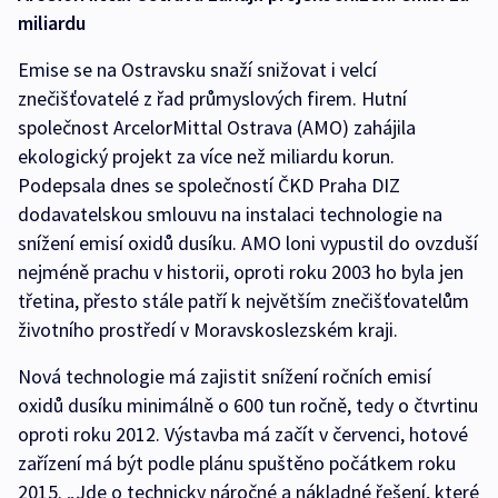
miliardu
Emise se na Ostravsku snaží snižovat i velcí
znečišťovatelé z řad průmyslových firem. Hutní
společnost ArcelorMittal Ostrava (AMO) zahájila
ekologický projekt za více než miliardu korun.
Podepsala dnes se společností ČKD Praha DIZ
dodavatelskou smlouvu na instalaci technologie na
snížení emisí oxidů dusíku. AMO loni vypustil do ovzduší
nejméně prachu v historii, oproti roku 2003 ho byla jen
třetina, přesto stále patří k největším znečišťovatelům
životního prostředí v Moravskoslezském kraji.
Nová technologie má zajistit snížení ročních emisí
oxidů dusíku minimálně o 600 tun ročně, tedy o čtvrtinu
oproti roku 2012. Výstavba má začít v červenci, hotové
zařízení má být podle plánu spuštěno počátkem roku
2015. „Jde o technicky náročné a nákladné řešení, které