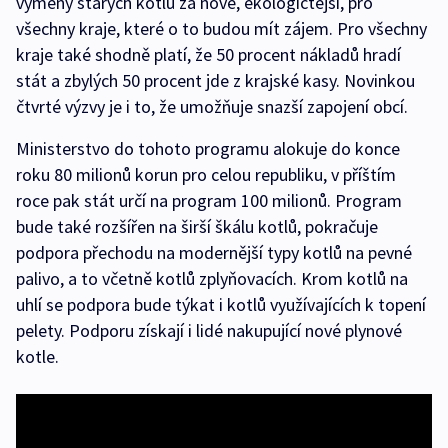
výměny starých kotlů za nové, ekologičtější, pro
všechny kraje, které o to budou mít zájem. Pro všechny
kraje také shodně platí, že 50 procent nákladů hradí
stát a zbylých 50 procent jde z krajské kasy. Novinkou
čtvrté výzvy je i to, že umožňuje snazší zapojení obcí.
Ministerstvo do tohoto programu alokuje do konce
roku 80 milionů korun pro celou republiku, v příštím
roce pak stát určí na program 100 milionů. Program
bude také rozšířen na širší škálu kotlů, pokračuje
podpora přechodu na modernější typy kotlů na pevné
palivo, a to včetně kotlů zplyňovacích. Krom kotlů na
uhlí se podpora bude týkat i kotlů využívajících k topení
pelety. Podporu získají i lidé nakupující nové plynové
kotle.