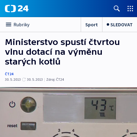
Sport
SLEDOVAT
Rubriky
Ministerstvo spustí čtvrtou
vlnu dotací na výměnu
starých kotlů
ČT24
30. 5. 2013
30. 5. 2013
|
Zdroj:
ČT24