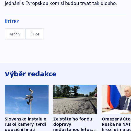
jednání s Evropskou komisí budou trvat tak dlouho.
ŠTÍTKY
Archiv
ČT24
Výběr redakce
Slovensko instaluje
Ze státního fondu
Omezený úto
ruské kamery, tvrdí
dopravy
Ruska na NA
opoziční hnutí
nedostanou letos
hrozí už na p