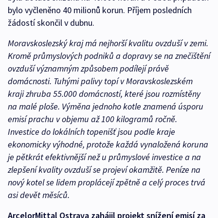
bylo vyčleněno 40 milionů korun. Příjem posledních
žádostí skončil v dubnu.
Moravskoslezský kraj má nejhorší kvalitu ovzduší v zemi.
Kromě průmyslových podniků a dopravy se na znečištění
ovzduší významným způsobem podílejí právě
domácnosti. Tuhými palivy topí v Moravskoslezském
kraji zhruba 55.000 domácností, které jsou rozmístěny
na malé ploše. Výměna jednoho kotle znamená úsporu
emisí prachu v objemu až 100 kilogramů ročně.
Investice do lokálních topenišť jsou podle kraje
ekonomicky výhodné, protože každá vynaložená koruna
je pětkrát efektivnější než u průmyslové investice a na
zlepšení kvality ovzduší se projeví okamžitě. Peníze na
nový kotel se lidem proplácejí zpětně a celý proces trvá
asi devět měsíců.
ArcelorMittal Ostrava zahájil projekt snížení emisí za