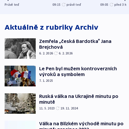
kraje na silnice ani
varují tajné s
Právě teď
09:15
právě teď
09:05
před 3
h
korunu, řekl Půta
USA
Aktuálně z rubriky
Archiv
Zemřela „česká Bardotka“ Jana
Brejchová
6. 2. 2026
6. 2. 2026
Le Pen byl mužem kontroverzních
výroků a symbolem
7. 1. 2025
Ruská válka na Ukrajině minutu po
minutě
11. 5. 2023
19. 11. 2024
Válka na Blízkém východě minutu po