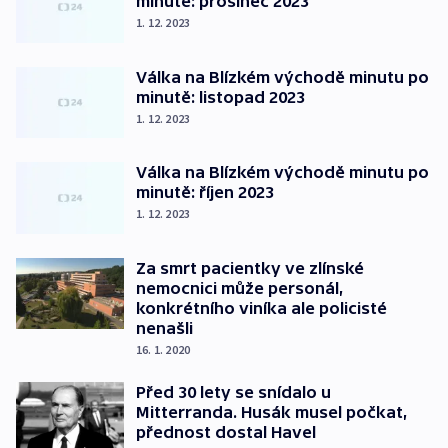
minutě: prosinec 2023
1. 12. 2023
Válka na Blízkém východě minutu po
minutě: listopad 2023
1. 12. 2023
Válka na Blízkém východě minutu po
minutě: říjen 2023
1. 12. 2023
Za smrt pacientky ve zlínské
nemocnici může personál,
konkrétního viníka ale policisté
nenašli
16. 1. 2020
Před 30 lety se snídalo u
Mitterranda. Husák musel počkat,
přednost dostal Havel