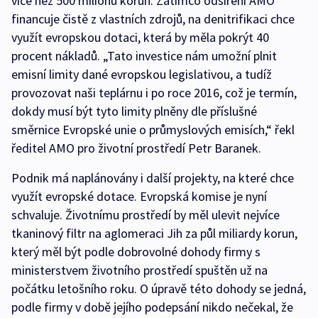
více než 500 milionů korun. Zatímco odsíření AMO
financuje čistě z vlastních zdrojů, na denitrifikaci chce
využít evropskou dotaci, která by měla pokrýt 40
procent nákladů. „Tato investice nám umožní plnit
emisní limity dané evropskou legislativou, a tudíž
provozovat naši teplárnu i po roce 2016, což je termín,
dokdy musí být tyto limity plněny dle příslušné
směrnice Evropské unie o průmyslových emisích,“ řekl
ředitel AMO pro životní prostředí Petr Baranek.
Podnik má naplánovány i další projekty, na které chce
využít evropské dotace. Evropská komise je nyní
schvaluje. Životnímu prostředí by měl ulevit nejvíce
tkaninový filtr na aglomeraci Jih za půl miliardy korun,
který měl být podle dobrovolné dohody firmy s
ministerstvem životního prostředí spuštěn už na
počátku letošního roku. O úpravě této dohody se jedná,
podle firmy v době jejího podepsání nikdo nečekal, že