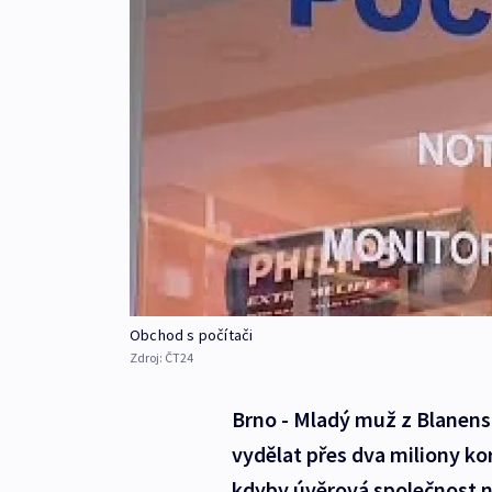
Obchod s počítači
Zdroj:
ČT24
Brno - Mladý muž z Blanens
vydělat přes dva miliony k
kdyby úvěrová společnost ne