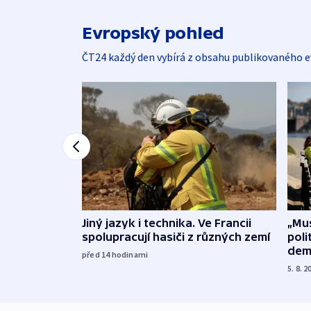
Evropský pohled
ČT24 každý den vybírá z obsahu publikovaného e
Jiný jazyk i technika. Ve Francii
„Mus
spolupracují hasiči z různých zemí
poli
dem
před 14
hodinami
5. 8. 2