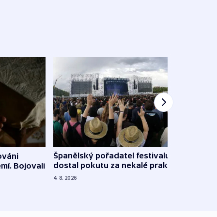
Španělský pořadatel festivalu
ováni
Lesn
dostal pokutu za nekalé praktiky
mí. Bojovali
dopa
zdrav
4. 8. 2026
4. 8. 20