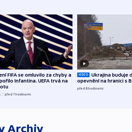
ní FIFA se omluvilo za chyby a
Ukrajina buduje d
VIDEO
ořilo Infantina. UEFA trvá na
opevnění na hranici s 
kotu
před 8
hodinami
před 7
hodinami
ky
Archiv