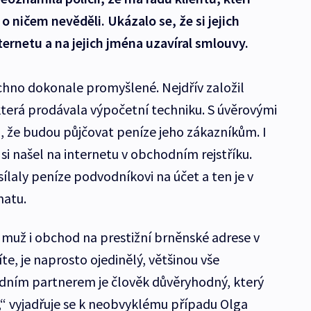
 o ničem nevěděli. Ukázalo se, že si jejich
ternetu a na jejich jména uzavíral smlouvy.
hno dokonale promyšlené. Nejdřív založil
, která prodávala výpočetní techniku. S úvěrovými
 že budou půjčovat peníze jeho zákazníkům. I
 si našel na internetu v obchodním rejstříku.
ílaly peníze podvodníkovi na účet a ten je v
matu.
si muž i obchod na prestižní brněnské adrese v
te, je naprosto ojedinělý, většinou vše
ním partnerem je člověk důvěryhodný, který
,“ vyjadřuje se k neobvyklému případu Olga