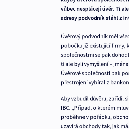
vůbec nesplácejí úvěr. Ti ale
adresy podvodník stáhl z in
Úvěrový podvodník měl všec
pobočku již existující firmy
společnostmi se pak dohodl,
ti ale byli vymyšlení – jména
Úvěrové společnosti pak pos
přestrojení vybíral z banko
Aby vzbudil důvěru, zařídil 
IBC. „Případ, o kterém mluví
proběhne v pořádku, obchod
uzavírá obchody tak, jak má