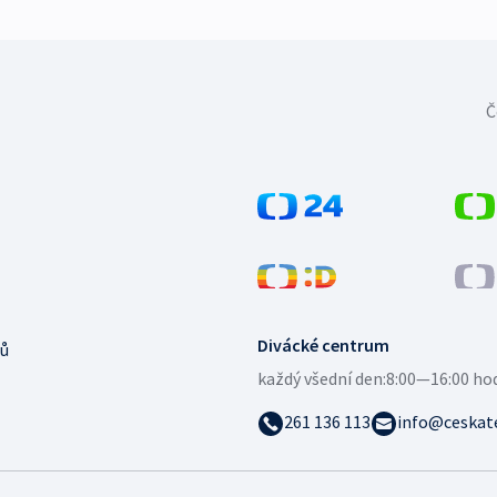
Č
Divácké centrum
ů
každý všední den:
8:00—16:00 ho
261 136 113
info@ceskate