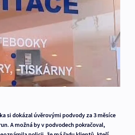
ka si dokázal úvěrovými podvody za 3 měsíce
orun. A možná by v podvodech pokračoval,
oznámila policii, že má řadu klientů, kteří