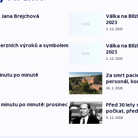
 Jana Brejchová
Válka na Blí
2023
1. 12. 2023
verzních výroků a symbolem
Válka na Blí
2023
1. 12. 2023
inutu po minutě
Za smrt paci
personál, kon
16. 1. 2020
 minutu po minutě: prosinec
Před 30 lety
počkat, před
9. 12. 2018