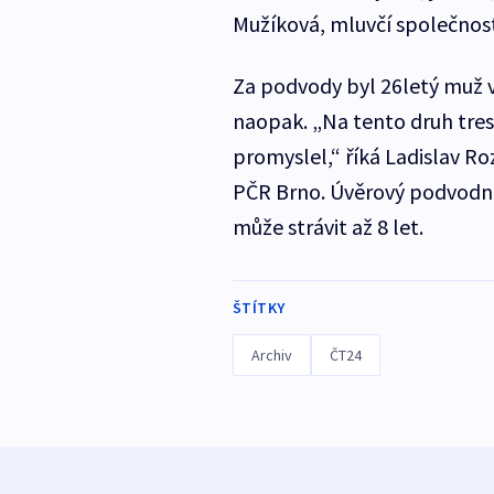
Mužíková, mluvčí společnos
Za podvody byl 26letý muž ve
naopak. „Na tento druh trest
promyslel,“ říká Ladislav R
PČR Brno. Úvěrový podvodní
může strávit až 8 let.
ŠTÍTKY
Archiv
ČT24