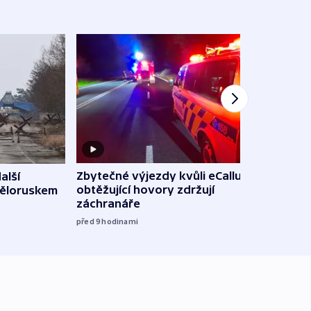
Zbytečné výjezdy kvůli eCallu a
alší
Incid
obtěžující hovory zdržují
Běloruskem
Lips
záchranáře
úmys
expl
před 9
hodinami
včera