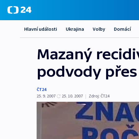
Hlavní události
Ukrajina
Volby
Domácí
Mazaný recidi
podvody přes 
ČT24
25. 9. 2007
25. 10. 2007
|
Zdroj:
ČT24