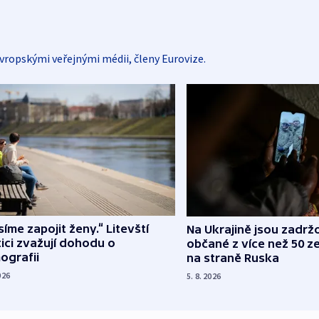
vropskými veřejnými médii, členy Eurovize.
íme zapojit ženy.“ Litevští
Na Ukrajině jsou zadrž
tici zvažují dohodu o
občané z více než 50 ze
ografii
na straně Ruska
026
5. 8. 2026