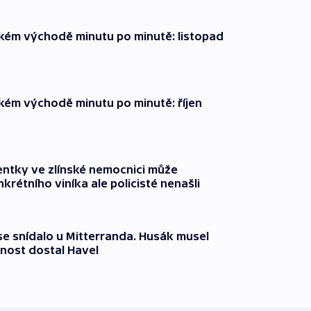
zkém východě minutu po minutě: listopad
zkém východě minutu po minutě: říjen
entky ve zlínské nemocnici může
krétního viníka ale policisté nenašli
 se snídalo u Mitterranda. Husák musel
nost dostal Havel