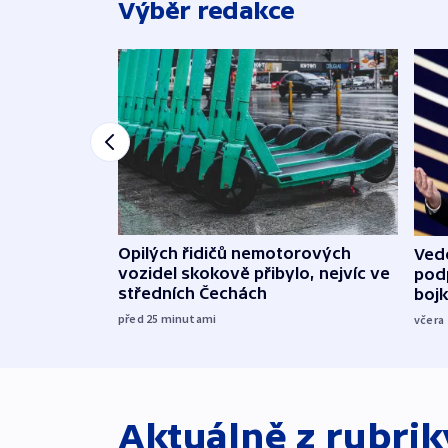
Výběr redakce
Opilých řidičů nemotorových
Vede
vozidel skokově přibylo, nejvíc ve
podp
středních Čechách
boj
před 25
minutami
včera
Aktuálně z rubri