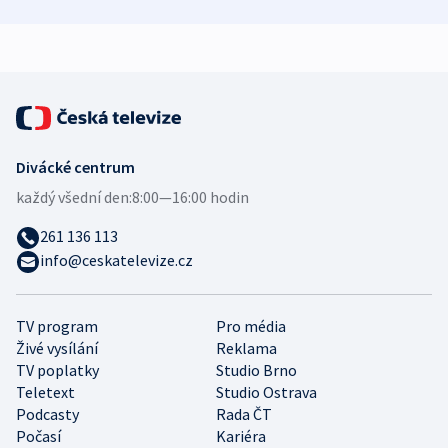
zdravotní rady
bezpečnostní
mezinárodní 
expert
Divácké centrum
každý všední den:
8:00—16:00 hodin
261 136 113
info@ceskatelevize.cz
TV program
Pro média
Živé vysílání
Reklama
TV poplatky
Studio Brno
Teletext
Studio Ostrava
Podcasty
Rada ČT
Počasí
Kariéra