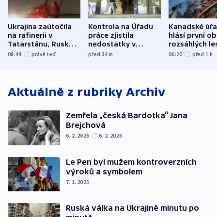
Ukrajina zaútočila
Kontrola na Úřadu
Kanadské úř
na rafinerii v
práce zjistila
hlásí první o
Tatarstánu, Rusko
nedostatky v
rozsáhlých le
udeřilo na Sumy a
účetnictví za 5,6
požárů
08:44
právě teď
před 34
m
06:20
před 1
h
Oděsu
miliardy
Aktuálně z rubriky
Archiv
Zemřela „česká Bardotka“ Jana
Brejchová
6. 2. 2026
6. 2. 2026
Le Pen byl mužem kontroverzních
výroků a symbolem
7. 1. 2025
Ruská válka na Ukrajině minutu po