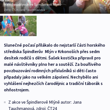
Malé čarodějnice ve Špindlerově Mlýně
Zdroj:
ČT24/Jana Tauchmanová
Slunečné počasí přilákalo do nejstarší části horského
střediska Špindlerův Mlýn v Krkonoších přes sedm
desítek rodičů s dětmi. Šašek kostička připravil pro
malé návštěvníky plno her a soutěží. Za bouřlivého
povzbuzování rodinných příslušníků si děti často
připadaly jako na velkém zápolení. Nechybělo ani
vyhlášení nejhezčích čarodějnic a tradiční táborák s
ohňostrojem.
Z akce ve Špindlerově Mlýně autor: Jana
Tauchmanová, zdroj: ČT24