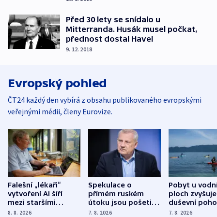
Před 30 lety se snídalo u
Mitterranda. Husák musel počkat,
přednost dostal Havel
9. 12. 2018
Evropský pohled
ČT24 každý den vybírá z obsahu publikovaného evropskými
veřejnými médii, členy Eurovize.
Falešní „lékaři“
Spekulace o
Pobyt u vodn
vytvoření AI šíří
přímém ruském
ploch zvyšuje
mezi staršími
útoku jsou pošetilé,
duševní poho
Poláky nebezpečné
míní estonský
ukázala
8. 8. 2026
7. 8. 2026
7. 8. 2026