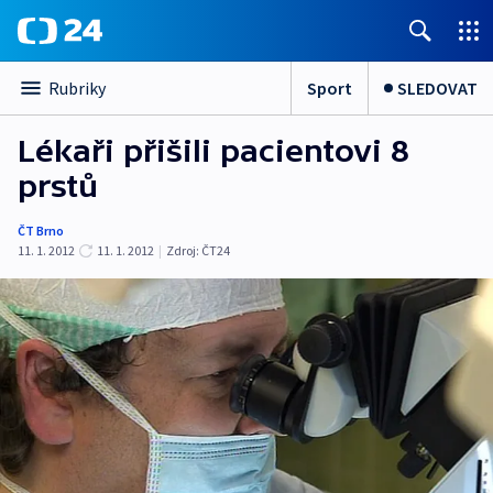
Sport
SLEDOVAT
Rubriky
Lékaři přišili pacientovi 8
prstů
ČT Brno
11. 1. 2012
11. 1. 2012
|
Zdroj:
ČT24