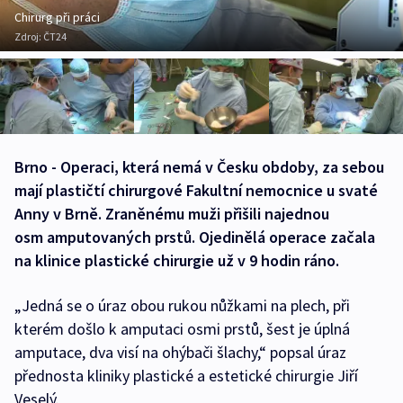
Chirurg při práci
Zdroj:
ČT24
Brno - Operaci, která nemá v Česku obdoby, za sebou
mají plastičtí chirurgové Fakultní nemocnice u svaté
Anny v Brně. Zraněnému muži přišili najednou
osm amputovaných prstů. Ojedinělá operace začala
na klinice plastické chirurgie už v 9 hodin ráno.
„Jedná se o úraz obou rukou nůžkami na plech, při
kterém došlo k amputaci osmi prstů, šest je úplná
amputace, dva visí na ohýbači šlachy,“ popsal úraz
přednosta kliniky plastické a estetické chirurgie Jiří
Veselý.