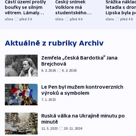
Částí území prošly
Český snímek
Srážka nákla
bouřky se silným
Volklore má
letadla s dr
větrem. Lámaly
studentského
Lipska byla p
stromy a poničily
Oscara, zabojuje o
německého mi
včera
před 3
h
včera
před 4
h
včera
před 4
h
střechu
cenu za krátký film
hybridní útok
Aktuálně z rubriky
Archiv
Zemřela „česká Bardotka“ Jana
Brejchová
6. 2. 2026
6. 2. 2026
Le Pen byl mužem kontroverzních
výroků a symbolem
7. 1. 2025
Ruská válka na Ukrajině minutu po
minutě
11. 5. 2023
19. 11. 2024