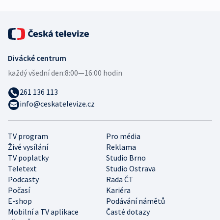
Divácké centrum
každý všední den:
8:00—16:00 hodin
261 136 113
info@ceskatelevize.cz
TV program
Pro média
Živé vysílání
Reklama
TV poplatky
Studio Brno
Teletext
Studio Ostrava
Podcasty
Rada ČT
Počasí
Kariéra
E-shop
Podávání námětů
Mobilní a TV aplikace
Časté dotazy