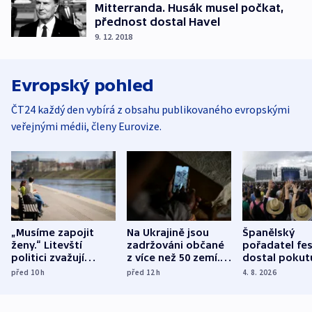
Mitterranda. Husák musel počkat,
přednost dostal Havel
9. 12. 2018
Evropský pohled
ČT24 každý den vybírá z obsahu publikovaného evropskými
veřejnými médii, členy Eurovize.
„Musíme zapojit
Na Ukrajině jsou
Španělský
ženy.“ Litevští
zadržováni občané
pořadatel fes
politici zvažují
z více než 50 zemí.
dostal pokut
dohodu o
Bojovali na straně
nekalé prakti
před 10
h
před 12
h
4. 8. 2026
demografii
Ruska