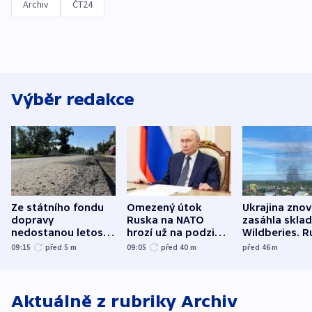
Archiv
ČT24
Výběr redakce
Ze státního fondu
Omezený útok
Ukrajina zno
dopravy
Ruska na NATO
zasáhla skla
nedostanou letos
hrozí už na podzim,
Wildberies. 
kraje na silnice ani
varují tajné služby
útočili v Cha
09:15
před 5
m
09:05
před 40
m
před 46
m
korunu, řekl Půta
USA
oblasti
Aktuálně z rubriky
Archiv