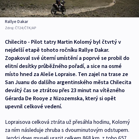
Rallye Dakar
Zdroj:
ČT24/ČTK/AP
Chilecito - Pilot tatry Martin Kolomý byl čtvrtý v
nejdelší etapě tohoto ročníku Rallye Dakar.
Zopakoval své úterní umístění a poprvé se probil do
elitní desítky průběžného pořadí, a sice na osmé
místo hned za Aleše Lopraise. Ten zajel na trase ze
San Juanu do dalšího argentinského města Chilecita
devátý čas se ztrátou přes 23 minut na vítězného
Gérarda De Rooye z Nizozemska, který si opět
upevnil celkové vedení.
Lopraisova celková ztráta už přesáhla hodinu, Kolomý
za ním následuje zhruba s dvouminutovým odstupem.
Jezdci dnes museli urazit celkem 868 km, z toho 657