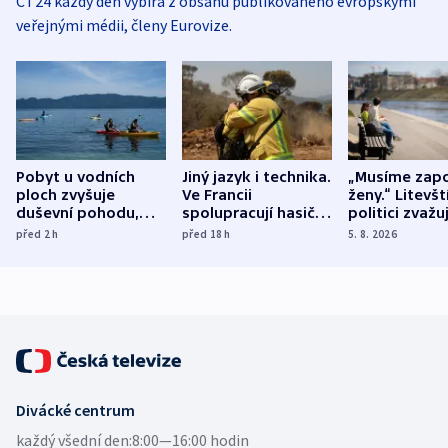
ČT24 každý den vybírá z obsahu publikovaného evropskými
veřejnými médii, členy Eurovize.
Pobyt u vodních
Jiný jazyk i technika.
„Musíme zapo
ploch zvyšuje
Ve Francii
ženy.“ Litevšt
duševní pohodu,
spolupracují hasiči z
politici zvažuj
ukázala
různých zemí
dohodu o
před 2
h
před 18
h
5. 8. 2026
mezinárodní studie
demografii
Divácké centrum
každý všední den:
8:00—16:00 hodin