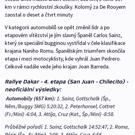
km v rámci rychlostní zkoušky. Kolomý za De Rooyem
zaostal o deset a čtvrt minuty.
V kategorii automobilů se opět změnil lídr a po
etapovém vítězství je jím slavný Španěl Carlos Sainz,
který se speciální bugginou vystřídal v čele klasifikace
krajana Naniho Romu. Španělským triumfem skončila
etapa i mezi motocyklisty, kde vyhrál Juan Pedrero.
Celkově nadále vede jeho krajan Joan Barreda.
Rallye Dakar - 4. etapa (San Juan - Chilecito) -
neoficiální výsledky:
Automobily (657 km):
1. Sainz, Gottschalk (Šp.,
Něm./Buggy SMG) 5:20:32, 2. Peterhansel, Cottret
(Fr./Mini) -6:04, 3. Attíja, Cruz (Kat., Šp./Mini) -8:58.
Průběžné pořadí: 1. Sainz, Gottschalk 14:52:47, 2. Roma,
Périn (Šp., Fr./Mini) -2:06, 3. Attíja, Cruz -6:56.