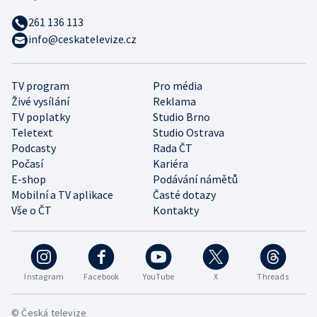
261 136 113
info@ceskatelevize.cz
TV program
Pro média
Živé vysílání
Reklama
TV poplatky
Studio Brno
Teletext
Studio Ostrava
Podcasty
Rada ČT
Počasí
Kariéra
E-shop
Podávání námětů
Mobilní a TV aplikace
Časté dotazy
Vše o ČT
Kontakty
Instagram
Facebook
YouTube
X
Threads
© Česká televize