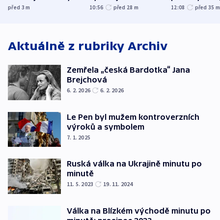
zdržují záchranáře
jako úmyslný pokus
omezuje se d
před 3
m
10:56
před 28
m
12:08
před 35
o způsobení
i svícení
exploze
Aktuálně z rubriky
Archiv
Zemřela „česká Bardotka“ Jana
Brejchová
6. 2. 2026
6. 2. 2026
Le Pen byl mužem kontroverzních
výroků a symbolem
7. 1. 2025
Ruská válka na Ukrajině minutu po
minutě
11. 5. 2023
19. 11. 2024
Válka na Blízkém východě minutu po