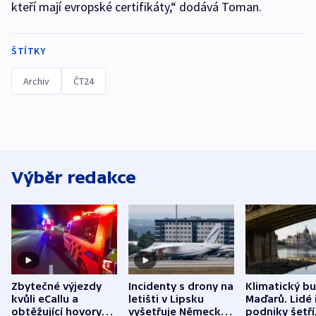
kteří mají evropské certifikáty,“ dodává Toman.
ŠTÍTKY
Archiv
ČT24
Výběr redakce
Zbytečné výjezdy
Incidenty s drony na
Klimatický b
kvůli eCallu a
letišti v Lipsku
Maďarů. Lidé 
obtěžující hovory
vyšetřuje Německo
podniky šetří