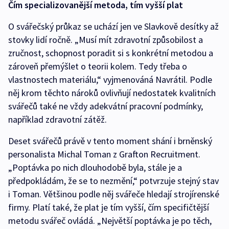
Čím specializovanější metoda, tím vyšší plat
O svářečský průkaz se uchází jen ve Slavkově desítky až
stovky lidí ročně. „Musí mít zdravotní způsobilost a
zručnost, schopnost poradit si s konkrétní metodou a
zároveň přemýšlet o teorii kolem. Tedy třeba o
vlastnostech materiálu,“ vyjmenováná Navrátil. Podle
něj krom těchto nároků ovlivňují nedostatek kvalitních
svářečů také ne vždy adekvátní pracovní podmínky,
například zdravotní zátěž.
Deset svářečů právě v tento moment shání i brněnský
personalista Michal Toman z Grafton Recruitment.
„Poptávka po nich dlouhodobě byla, stále je a
předpokládám, že se to nezmění,“ potvrzuje stejný stav
i Toman. Většinou podle něj svářeče hledají strojírenské
firmy. Platí také, že plat je tím vyšší, čím specifičtější
metodu svářeč ovládá. „Největší poptávka je po těch,