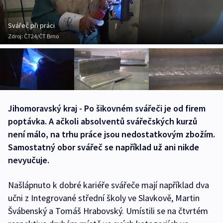
Svářeč při práci
Zdroj:
ČT24/ČT Brno
Jihomoravský kraj - Po šikovném svářeči je od firem
poptávka. A ačkoli absolventů svářečských kurzů
není málo, na trhu práce jsou nedostatkovým zbožím.
Samostatný obor svářeč se například už ani nikde
nevyučuje.
Našlápnuto k dobré kariéře svářeče mají například dva
učni z Integrované střední školy ve Slavkově, Martin
Švábenský a Tomáš Hrabovský. Umístili se na čtvrtém