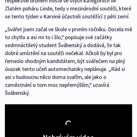
respektive druhém místě ve svých kategoriích ve
Zlatém poháru Linde, tedy v mezinárodní soutěži, které
se tento týden v Karviné účastnili soutěžící z pěti zemí.
„Svářet jsem začal ve škole v prvním ročníku. Docela mě
to chytlo a asi mi to i šlo,“ popisuje své začátky
sedmnáctiletý student Švábenský a dodává, že tak
dobré umístění na soutěži nečekal. Ačkoli by byl pro
řemeslo vhodným kandidátem, být svářečem na plný
úvazek tento učeň automechaniky neplánuje. „Rád si
asi v budoucnu něco doma svařím, ale jako o
zaměstnání o tom moc nepřemýšlím,“ uzavírá
Švábenský.