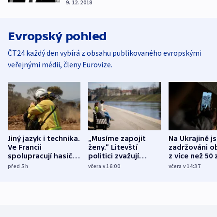
9. 12. 2018
Evropský pohled
ČT24 každý den vybírá z obsahu publikovaného evropskými
veřejnými médii, členy Eurovize.
Jiný jazyk i technika.
„Musíme zapojit
Na Ukrajině j
Ve Francii
ženy.“ Litevští
zadržováni o
spolupracují hasiči z
politici zvažují
z více než 50 
různých zemí
dohodu o
Bojovali na s
před 5
h
včera v 16:00
včera v 14:37
demografii
Ruska