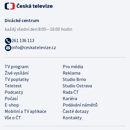
Divácké centrum
každý všední den:
8:00—16:00 hodin
261 136 113
info@ceskatelevize.cz
TV program
Pro média
Živé vysílání
Reklama
TV poplatky
Studio Brno
Teletext
Studio Ostrava
Podcasty
Rada ČT
Počasí
Kariéra
E-shop
Podávání námětů
Mobilní a TV aplikace
Časté dotazy
Vše o ČT
Kontakty