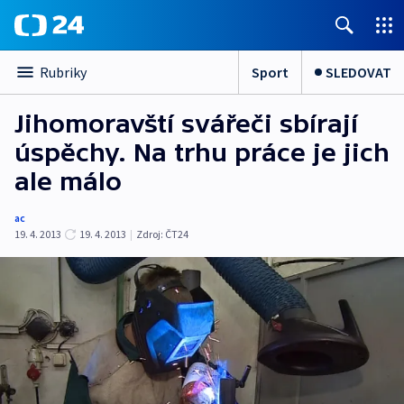
Sport
SLEDOVAT
Rubriky
Jihomoravští svářeči sbírají
úspěchy. Na trhu práce je jich
ale málo
ac
19. 4. 2013
19. 4. 2013
|
Zdroj:
ČT24