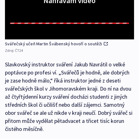
Nahrávám video
Svářečský učeň Martin Švábenský hovoří o soutěži
Zdroj:
ČT24
Slavkovský instruktor sváření Jakub Navrátil o velké
poptávce po profesi ví. „Svářečů je hodně, ale dobrých
je zase hodně málo,“ říká instruktor jedné z deseti
svářečských škol v Jihomoravském kraji. Do ní na dvou
až čtyřtýdenní kurzy sváření docházi studenti z jiných
středních škol či učilišť nebo další zájemci. Samotný
obor svářeč se ale už nikde v kraji neučí. Dobrý svářeč si
přitom může vydělat pětadvacet a třicet tisíc korun
čistého měsíčně.