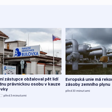
ní zástupce obžaloval pět lidí
Evropská unie má reko
ednu právnickou osobu v kauze
zásoby zemního plynu
ovky
před 33
minutami
před 3
minutami