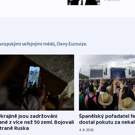
vropskými veřejnými médii, členy Eurovize.
Španělský pořadatel fe
krajině jsou zadržováni
dostal pokutu za nekal
né z více než 50 zemí. Bojovali
straně Ruska
4. 8. 2026