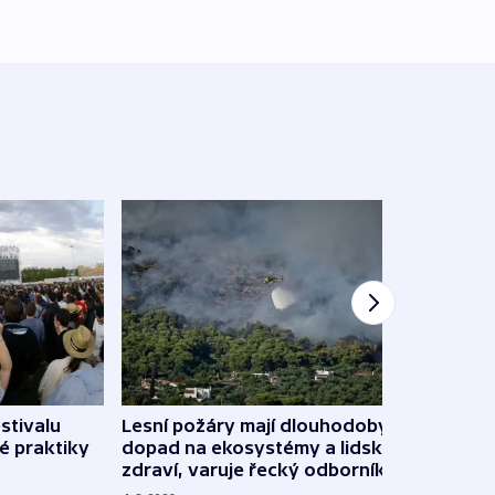
stivalu
Lesní požáry mají dlouhodobý
Ukraj
é praktiky
dopad na ekosystémy a lidské
Franc
zdraví, varuje řecký odborník
požá