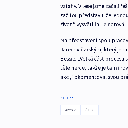
vztahy. V lese jsme začali ř
zažitou představu, že jednou
život,“ vysvětlila Tejnorová.
Na představení spolupracov
Jarem Viňarským, který je d
Bessie. „Velká část procesu se
těle herce, takže je tam i r
akci,“ okomentoval svou prá
ŠTÍTKY
Archiv
ČT24