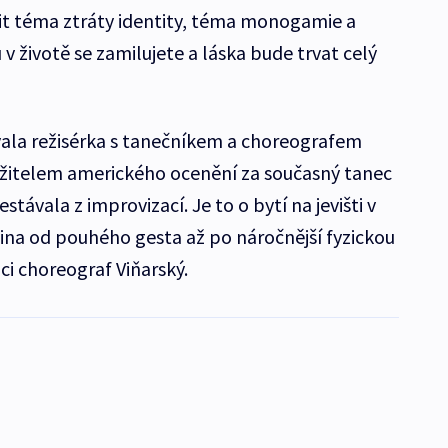
ešit téma ztráty identity, téma monogamie a
 v životě se zamilujete a láska bude trvat celý
ala režisérka s tanečníkem a choreografem
ržitelem amerického ocenění za současný tanec
stávala z improvizací. Je to o bytí na jevišti v
ovina od pouhého gesta až po náročnější fyzickou
ci choreograf Viňarský.