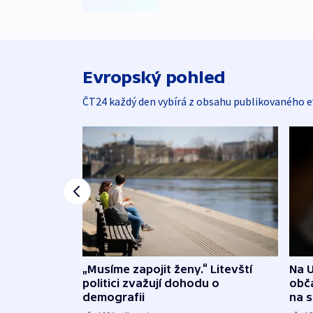
Evropský pohled
ČT24 každý den vybírá z obsahu publikovaného e
„Musíme zapojit ženy.“ Litevští
Na U
politici zvažují dohodu o
obča
demografii
na 