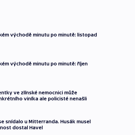
zkém východě minutu po minutě: listopad
zkém východě minutu po minutě: říjen
entky ve zlínské nemocnici může
krétního viníka ale policisté nenašli
 se snídalo u Mitterranda. Husák musel
nost dostal Havel