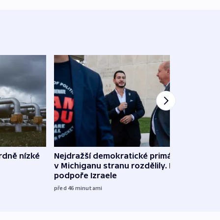
rdně nízké
Nejdražší demokratické primárky
V Rus
v Michiganu stranu rozdělily. Kvůli
Ukraj
podpoře Izraele
08:52
před 46
minutami