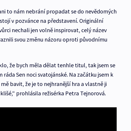
e ani to nám nebrání propadat se do nevědomých
 stojí v pozvánce na představení. Originální
rci nechali jen volně inspirovat, celý název
ůraznili svou změnu názoru oproti původnímu
lo, že bych měla dělat tenhle titul, tak jsem se
 ráda Sen noci svatojánské. Na začátku jsem k
ě bavit, že je to nejhranější hra a vlastně ji
 klišé,“ prohlásila režisérka Petra Tejnorová.