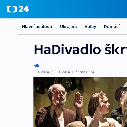
Hlavní události
Ukrajina
Volby
Domácí
HaDivadlo škr
rdk
8. 3. 2014
8. 3. 2014
|
Zdroj:
ČT24