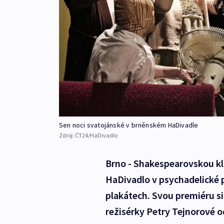
Sen noci svatojánské v brněnském HaDivadle
Zdroj:
ČT24/HaDivadlo
Brno - Shakespearovskou kl
HaDivadlo v psychadelické
plakátech. Svou premiéru s
režisérky Petry Tejnorové 