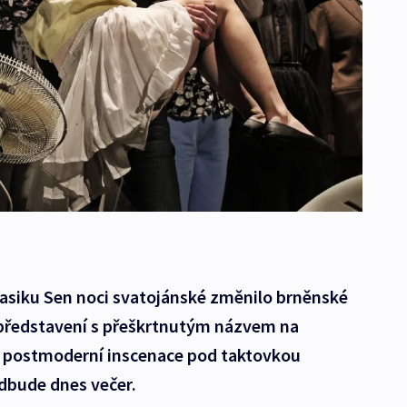
asiku Sen noci svatojánské změnilo brněnské
 představení s přeškrtnutým názvem na
i postmoderní inscenace pod taktovkou
odbude dnes večer.