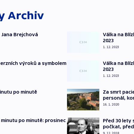
ky
Archiv
 Jana Brejchová
Válka na Blí
2023
1. 12. 2023
verzních výroků a symbolem
Válka na Blí
2023
1. 12. 2023
inutu po minutě
Za smrt paci
personál, kon
16. 1. 2020
 minutu po minutě: prosinec
Před 30 lety
počkat, před
9. 12. 2018