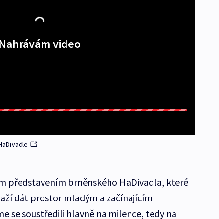
Nahrávám video
HaDivadle
tím představením brněnského HaDivadla, které
naží dát prostor mladým a začínajícím
me se soustředili hlavně na milence, tedy na