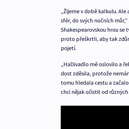
„Žijeme v době kalkulu. Al
sfér, do svých nočních můr,“
Shakespearovskou hrou se tvů
proto přeškrtli, aby tak zd
pojetí.
„HaDivadlo mě oslovilo a řek
dost zděsila, protože nemám
tomu hledala cestu a začalo m
chci nějak očistit od různých