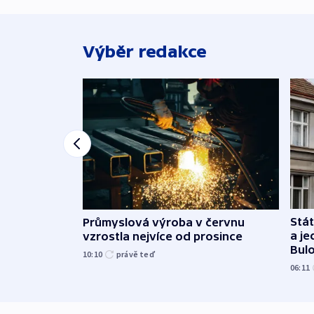
Výběr redakce
Stát
Průmyslová výroba v červnu
a j
vzrostla nejvíce od prosince
Bul
10:10
právě teď
06:11