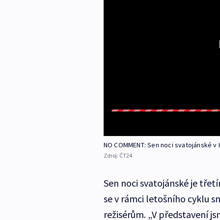
NO COMMENT: Sen noci svatojánské v 
Zdroj:
ČT24
Sen noci svatojánské je tře
se v rámci letošního cyklu s
režisérům. „V představení js