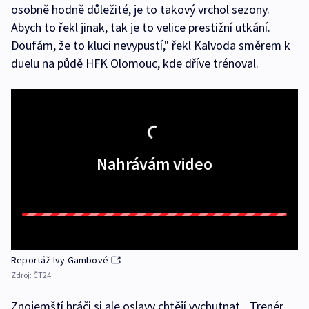
osobně hodně důležité, je to takový vrchol sezony.
Abych to řekl jinak, tak je to velice prestižní utkání.
Doufám, že to kluci nevypustí," řekl Kalvoda směrem k
duelu na půdě HFK Olomouc, kde dříve trénoval.
Nahrávám video
Reportáž Ivy Gambové
Zdroj:
ČT24
Znojemští hráči si ale oslavy chtějí vychutnat. „Trenér