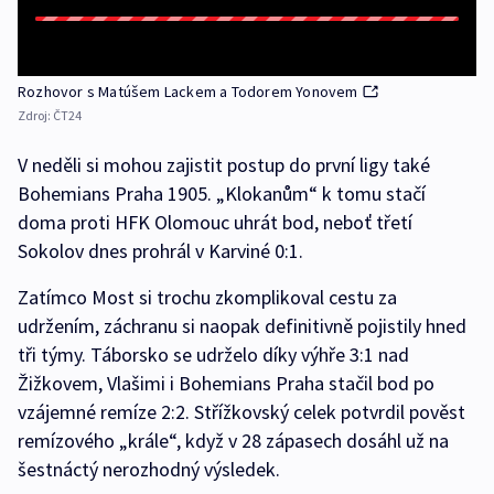
Rozhovor s Matúšem Lackem a Todorem Yonovem
Zdroj:
ČT24
V neděli si mohou zajistit postup do první ligy také
Bohemians Praha 1905. „Klokanům“ k tomu stačí
doma proti HFK Olomouc uhrát bod, neboť třetí
Sokolov dnes prohrál v Karviné 0:1.
Zatímco Most si trochu zkomplikoval cestu za
udržením, záchranu si naopak definitivně pojistily hned
tři týmy. Táborsko se udrželo díky výhře 3:1 nad
Žižkovem, Vlašimi i Bohemians Praha stačil bod po
vzájemné remíze 2:2. Střížkovský celek potvrdil pověst
remízového „krále“, když v 28 zápasech dosáhl už na
šestnáctý nerozhodný výsledek.