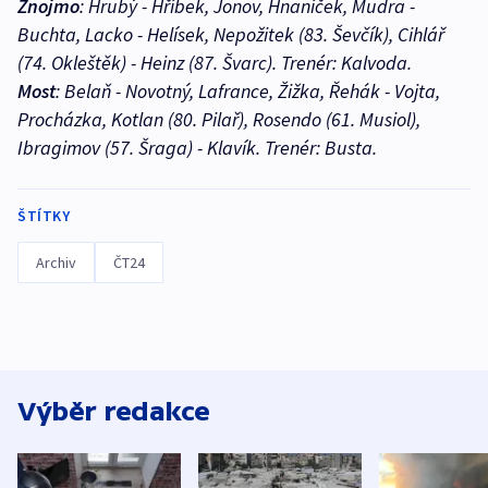
Znojmo
: Hrubý - Hříbek, Jonov, Hnaníček, Mudra -
Buchta, Lacko - Helísek, Nepožitek (83. Ševčík), Cihlář
(74. Okleštěk) - Heinz (87. Švarc). Trenér: Kalvoda.
Most
: Belaň - Novotný, Lafrance, Žižka, Řehák - Vojta,
Procházka, Kotlan (80. Pilař), Rosendo (61. Musiol),
Ibragimov (57. Šraga) - Klavík. Trenér: Busta.
ŠTÍTKY
Archiv
ČT24
Výběr redakce