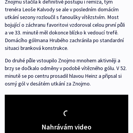
Znojmu stačila k definitivě postupu i remíza, tým
trenéra Leoše Kalvody se ale v posledním domácím
utkání sezony rozloučil s fanoušky vítězstvím. Most
bojující o záchranu favoritovi vzdoroval celou první půli
a ve 33. minutě měl dokonce blízko k vedoucí trefě.
Domácího gólmana Hrubého zachránila po standardní
situaci branková konstrukce.
Do druhé půle vstoupilo Znojmo mnohem aktivněji a
brzy se dočkalo odměny v podobě vítězného gólu. V 52.
minutě se po centru prosadil hlavou Heinz a připsal si
osmý gól v desátém utkání za Znojmo.
Nahrávám video