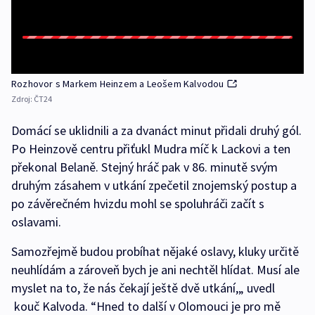
Rozhovor s Markem Heinzem a Leošem Kalvodou
Zdroj:
ČT24
Domácí se uklidnili a za dvanáct minut přidali druhý gól.
Po Heinzově centru přiťukl Mudra míč k Lackovi a ten
překonal Belaně. Stejný hráč pak v 86. minutě svým
druhým zásahem v utkání zpečetil znojemský postup a
po závěrečném hvizdu mohl se spoluhráči začít s
oslavami.
Samozřejmě budou probíhat nějaké oslavy, kluky určitě
neuhlídám a zároveň bych je ani nechtěl hlídat. Musí ale
myslet na to, že nás čekají ještě dvě utkání,„ uvedl
kouč Kalvoda. “Hned to další v Olomouci je pro mě