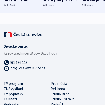
Poláky nebezpečné
míní estonský
ukázala
8. 8. 2026
7. 8. 2026
7. 8. 2026
zdravotní rady
bezpečnostní
mezinárodní 
expert
Divácké centrum
každý všední den:
8:00—16:00 hodin
261 136 113
info@ceskatelevize.cz
TV program
Pro média
Živé vysílání
Reklama
TV poplatky
Studio Brno
Teletext
Studio Ostrava
Podcasty
Rada ČT