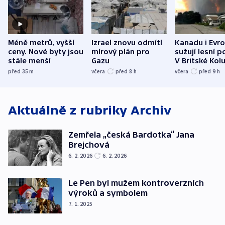
Méně metrů, vyšší
Izrael znovu odmítl
Kanadu i Evro
ceny. Nové byty jsou
mírový plán pro
sužují lesní p
stále menší
Gazu
V Britské Kol
evakuovali tis
před 35
m
včera
před 8
h
včera
před 9
h
Aktuálně z rubriky
Archiv
Zemřela „česká Bardotka“ Jana
Brejchová
6. 2. 2026
6. 2. 2026
Le Pen byl mužem kontroverzních
výroků a symbolem
7. 1. 2025