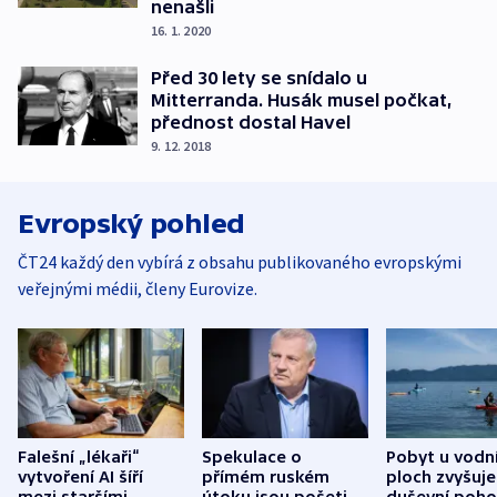
nenašli
16. 1. 2020
Před 30 lety se snídalo u
Mitterranda. Husák musel počkat,
přednost dostal Havel
9. 12. 2018
Evropský pohled
ČT24 každý den vybírá z obsahu publikovaného evropskými
veřejnými médii, členy Eurovize.
Falešní „lékaři“
Spekulace o
Pobyt u vodn
vytvoření AI šíří
přímém ruském
ploch zvyšuje
mezi staršími
útoku jsou pošetilé,
duševní poho