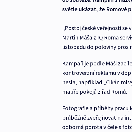
světle ukázat, že Romové pra
„Postoj české veřejnosti se
Martin Máša z IQ Roma servi
listopadu do poloviny prosi
Kampaň je podle Máši zacíle
kontroverzní reklamu v dopr
hesla, například „Cikán mi 
malíře pokojů z řad Romů.
Fotografie a příběhy pracu
průběžně zveřejňovat na in
odborná porota v čele s fot