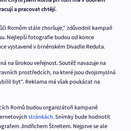
cují a pracovat chtějí.
 vůči Romům stále zhoršuje,“ zdůvodnil kampaň
su. Nejlepší fotografie budou od konce
nce vystavené v brněnském Divadle Reduta.
ná na širokou veřejnost. Soutěž navazuje na
avních prostředcích, na které jsou dvojsmyslná
vybílil byt“. Reklama má však poukázat na
jících Romů budou organizátoři kampaně
ternetových
stránkách
. Snímky bude hodnotit
ografem Jindřichem Štreitem. Nejprve se ale