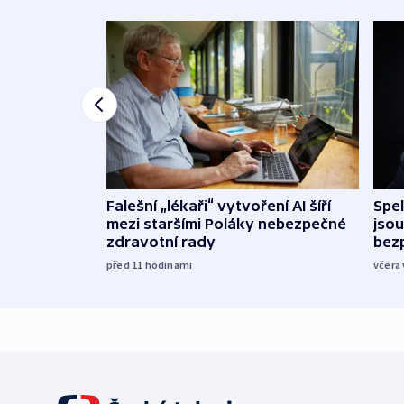
Falešní „lékaři“ vytvoření AI šíří
Spe
mezi staršími Poláky nebezpečné
jsou
zdravotní rady
bez
před 11
hodinami
včera 