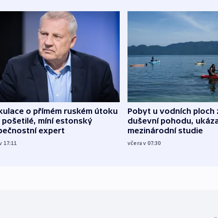
kulace o přímém ruském útoku
Pobyt u vodních ploch 
 pošetilé, míní estonský
duševní pohodu, ukáza
pečnostní expert
mezinárodní studie
v 17:11
včera v 07:30