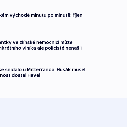
zkém východě minutu po minutě: říjen
entky ve zlínské nemocnici může
krétního viníka ale policisté nenašli
 se snídalo u Mitterranda. Husák musel
nost dostal Havel