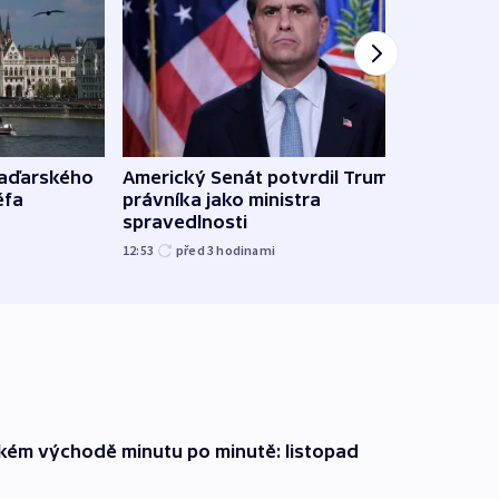
maďarského
Americký Senát potvrdil Trumpova
Ruský
éfa
právníka jako ministra
čtyři 
spravedlnosti
08:20
12:53
před 3
hodinami
zkém východě minutu po minutě: listopad