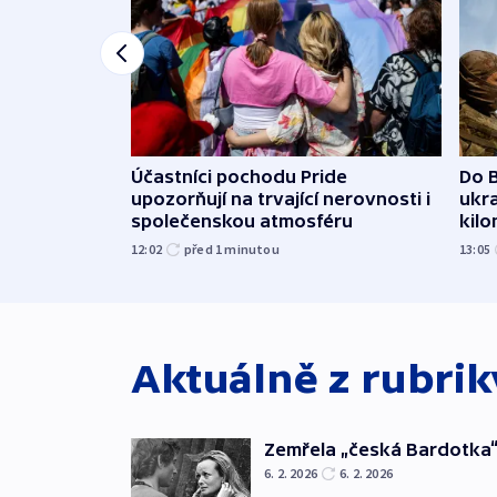
Účastníci pochodu Pride
Do B
upozorňují na trvající nerovnosti i
ukra
společenskou atmosféru
kil
12:02
před 1
minutou
13:05
Aktuálně z rubri
Zemřela „česká Bardotka“
6. 2. 2026
6. 2. 2026