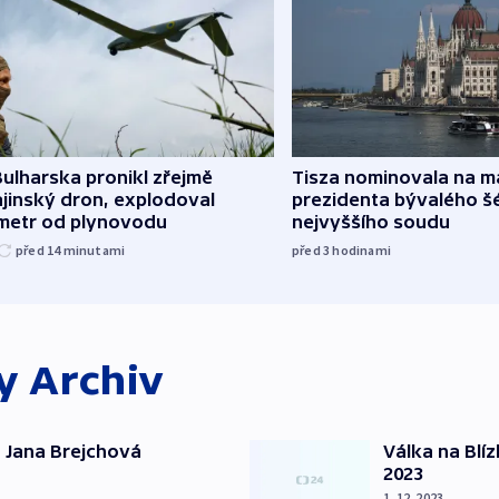
ulharska pronikl zřejmě
Tisza nominovala na 
jinský dron, explodoval
prezidenta bývalého š
ometr od plynovodu
nejvyššího soudu
před 14
minutami
před 3
hodinami
ky
Archiv
 Jana Brejchová
Válka na Blí
2023
1. 12. 2023