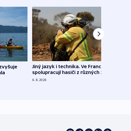
Jiný jazyk i technika. Ve Francii
zvyšuje
„Musí
spolupracují hasiči z různých zemí
la
polit
demo
6. 8. 2026
5. 8. 20