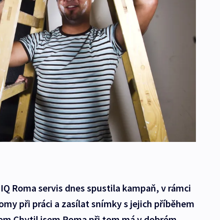
 IQ Roma servis dnes spustila kampaň, v rámci
omy při práci a zasílat snímky s jejich příběhem
em Chytil jsem Roma při tom má v dobrém