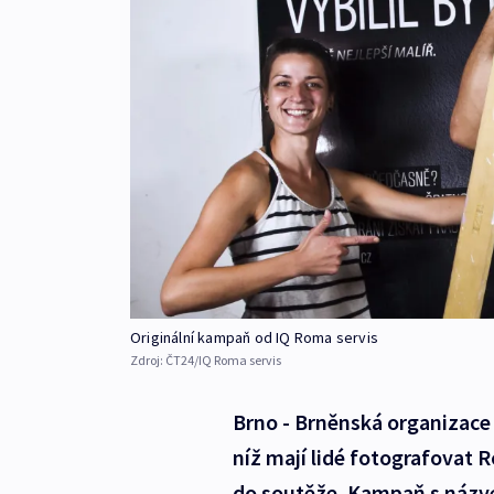
Originální kampaň od IQ Roma servis
Zdroj:
ČT24/IQ Roma servis
Brno - Brněnská organizace
níž mají lidé fotografovat R
do soutěže. Kampaň s názv