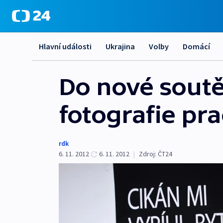
Hlavní události
Ukrajina
Volby
Domácí
Do nové soutě
fotografie pr
rdk
6. 11. 2012
6. 11. 2012
|
Zdroj:
ČT24