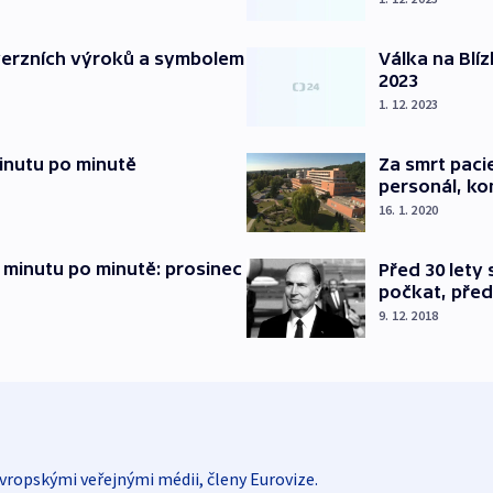
verzních výroků a symbolem
Válka na Blí
2023
1. 12. 2023
inutu po minutě
Za smrt paci
personál, kon
16. 1. 2020
 minutu po minutě: prosinec
Před 30 lety
počkat, před
9. 12. 2018
vropskými veřejnými médii, členy Eurovize.