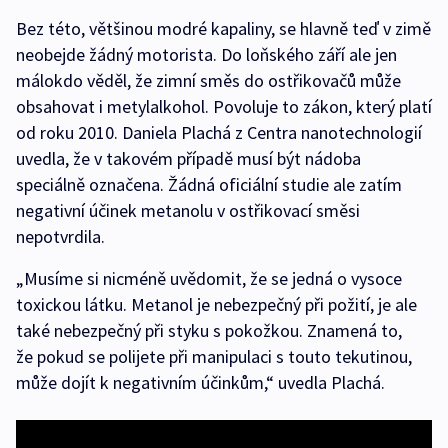
Bez této, většinou modré kapaliny, se hlavně teď v zimě
neobejde žádný motorista. Do loňského září ale jen
málokdo věděl, že zimní směs do ostřikovačů může
obsahovat i metylalkohol. Povoluje to zákon, který platí
od roku 2010. Daniela Plachá z Centra nanotechnologií
uvedla, že v takovém případě musí být nádoba
speciálně označena. Žádná oficiální studie ale zatím
negativní účinek metanolu v ostřikovací směsi
nepotvrdila.
„Musíme si nicméně uvědomit, že se jedná o vysoce
toxickou látku. Metanol je nebezpečný při požití, je ale
také nebezpečný při styku s pokožkou. Znamená to,
že pokud se polijete při manipulaci s touto tekutinou,
může dojít k negativním účinkům,“ uvedla Plachá.