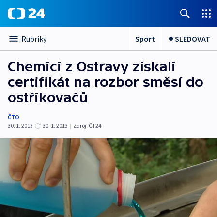
Sport
SLEDOVAT
Rubriky
Chemici z Ostravy získali
certifikát na rozbor směsí do
ostřikovačů
ČTO
30. 1. 2013
30. 1. 2013
|
Zdroj:
ČT24