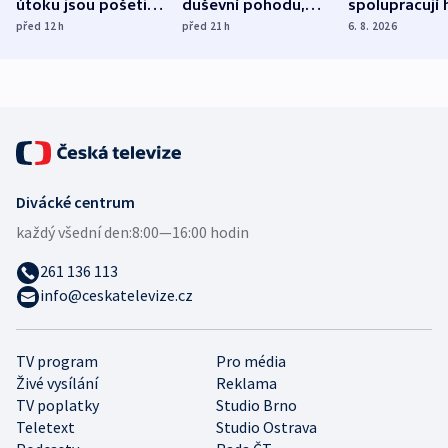
útoku jsou pošetilé,
duševní pohodu,
spolupracují h
míní estonský
ukázala
různých zemí
před 12
h
před 21
h
6. 8. 2026
bezpečnostní
mezinárodní studie
expert
Divácké centrum
každý všední den:
8:00—16:00 hodin
261 136 113
info@ceskatelevize.cz
TV program
Pro média
Živé vysílání
Reklama
TV poplatky
Studio Brno
Teletext
Studio Ostrava