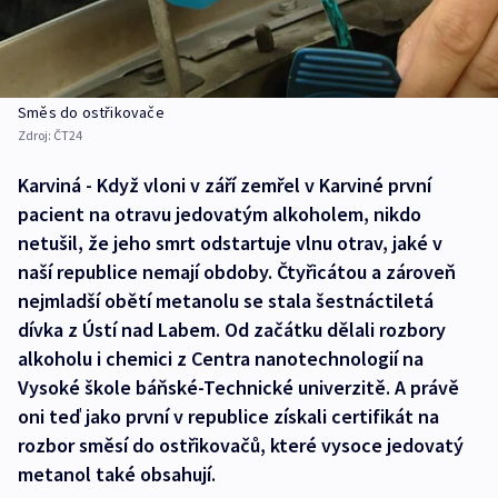
Směs do ostřikovače
Zdroj:
ČT24
Karviná - Když vloni v září zemřel v Karviné první
pacient na otravu jedovatým alkoholem, nikdo
netušil, že jeho smrt odstartuje vlnu otrav, jaké v
naší republice nemají obdoby. Čtyřicátou a zároveň
nejmladší obětí metanolu se stala šestnáctiletá
dívka z Ústí nad Labem. Od začátku dělali rozbory
alkoholu i chemici z Centra nanotechnologií na
Vysoké škole báňské-Technické univerzitě. A právě
oni teď jako první v republice získali certifikát na
rozbor směsí do ostřikovačů, které vysoce jedovatý
metanol také obsahují.