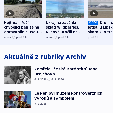
Hejtmani řeší
Ukrajina zasáhla
Dron n
VIDEO
chybějící peníze na
sklad Wildberries,
letišti u Lips
opravu silnic. Jsou
Rusové útočili na
skoro kilo trh
nenárokové, namítá
trh, hasiče či
indicie ukazuj
včera
před 8
h
včera
před 8
h
před 8
h
ministerstvo
stadion
Rusko
Aktuálně z rubriky
Archiv
Zemřela „česká Bardotka“ Jana
Brejchová
6. 2. 2026
6. 2. 2026
Le Pen byl mužem kontroverzních
výroků a symbolem
7. 1. 2025