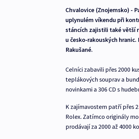
Chvalovice (Znojemsko) - Pad
uplynulém víkendu při kontro
stáncích zajistili také větš
u česko-rakouských hranic. 
Rakušané.
Celníci zabavili přes 2000 k
teplákových souprav a bund 
novinkami a 306 CD s hudebn
K zajímavostem patří přes
Rolex. Zatímco originály moh
prodávají za 2000 až 4000 ko