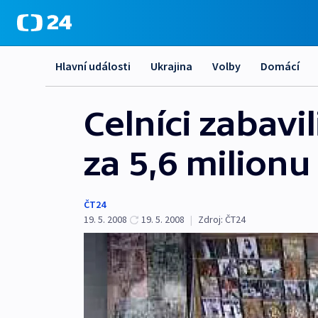
Hlavní události
Ukrajina
Volby
Domácí
Celníci zabavi
za 5,6 milionu
ČT24
19. 5. 2008
19. 5. 2008
|
Zdroj:
ČT24