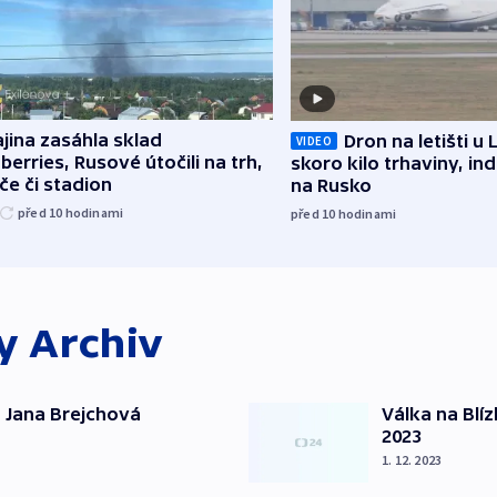
jina zasáhla sklad
Dron na letišti u 
VIDEO
berries, Rusové útočili na trh,
skoro kilo trhaviny, ind
če či stadion
na Rusko
před 10
hodinami
před 10
hodinami
ky
Archiv
 Jana Brejchová
Válka na Blí
2023
1. 12. 2023