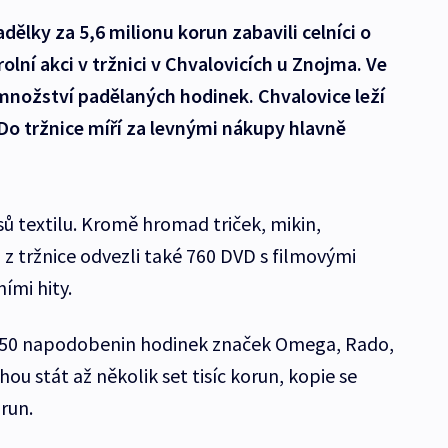
ělky za 5,6 milionu korun zabavili celníci o
lní akci v tržnici v Chvalovicích u Znojma. Ve
í množství padělaných hodinek. Chvalovice leží
Do tržnice míří za levnými nákupy hlavně
usů textilu. Kromě hromad triček, mikin,
z tržnice odvezli také 760 DVD s filmovými
ími hity.
 250 napodobenin hodinek značek Omega, Rado,
ou stát až několik set tisíc korun, kopie se
run.