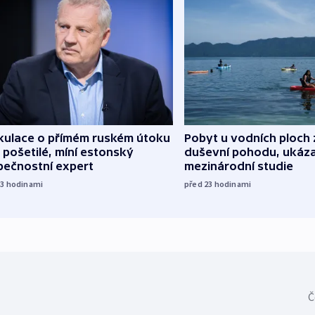
kulace o přímém ruském útoku
Pobyt u vodních ploch 
 pošetilé, míní estonský
duševní pohodu, ukáza
pečnostní expert
mezinárodní studie
13
hodinami
před 23
hodinami
Č