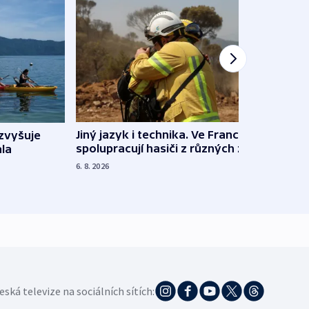
Jiný jazyk i technika. Ve Francii
zvyšuje
„Musí
spolupracují hasiči z různých zemí
la
polit
demo
6. 8. 2026
5. 8. 20
eská televize na sociálních sítích: