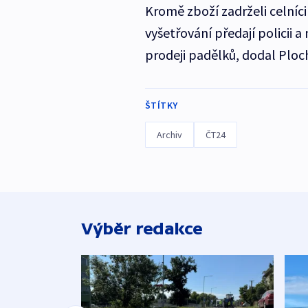
Kromě zboží zadrželi celníc
vyšetřování předají policii a 
prodeji padělků, dodal Ploc
ŠTÍTKY
Archiv
ČT24
Výběr redakce