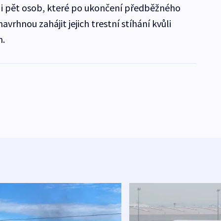
i i pět osob, které po ukončení předběžného
navrhnou zahájit jejich trestní stíhání kvůli
h.