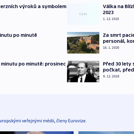
verzních výroků a symbolem
Válka na Blí
2023
1. 12. 2023
inutu po minutě
Za smrt paci
personál, kon
16. 1. 2020
 minutu po minutě: prosinec
Před 30 lety
počkat, před
9. 12. 2018
vropskými veřejnými médii, členy Eurovize.