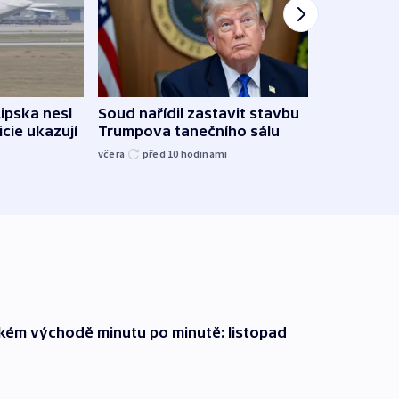
Lipska nesl
Soud nařídil zastavit stavbu
Žido
icie ukazují
Trumpova tanečního sálu
břehu
kriti
včera
před 10
hodinami
před 1
zkém východě minutu po minutě: listopad