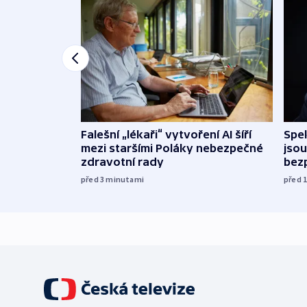
Falešní „lékaři“ vytvoření AI šíří
Spe
mezi staršími Poláky nebezpečné
jsou
zdravotní rady
bez
před 3
minutami
před 