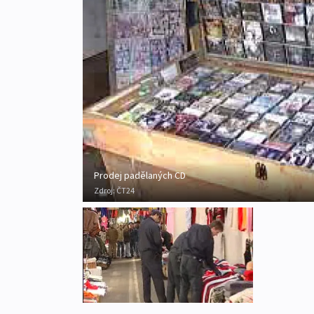
Prodej padělaných CD
Zdroj:
ČT24