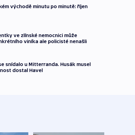
zkém východě minutu po minutě: říjen
entky ve zlínské nemocnici může
krétního viníka ale policisté nenašli
 se snídalo u Mitterranda. Husák musel
nost dostal Havel