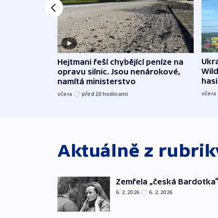
Ukra
Hejtmani řeší chybějící peníze na
Wild
opravu silnic. Jsou nenárokové,
hasi
namítá ministerstvo
včera
včera
před 10
hodinami
Aktuálně z rubri
Zemřela „česká Bardotka“
6. 2. 2026
6. 2. 2026