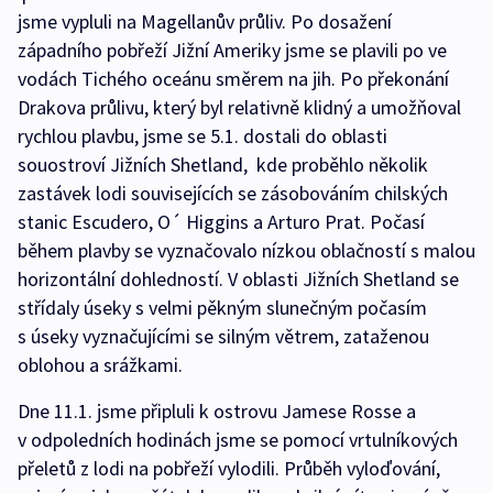
jsme vypluli na Magellanův průliv. Po dosažení
západního pobřeží Jižní Ameriky jsme se plavili po ve
vodách Tichého oceánu směrem na jih. Po překonání
Drakova průlivu, který byl relativně klidný a umožňoval
rychlou plavbu, jsme se 5.1. dostali do oblasti
souostroví Jižních Shetland, kde proběhlo několik
zastávek lodi souvisejících se zásobováním chilských
stanic Escudero, O´ Higgins a Arturo Prat. Počasí
během plavby se vyznačovalo nízkou oblačností s malou
horizontální dohledností. V oblasti Jižních Shetland se
střídaly úseky s velmi pěkným slunečným počasím
s úseky vyznačujícími se silným větrem, zataženou
oblohou a srážkami.
Dne 11.1. jsme připluli k ostrovu Jamese Rosse a
v odpoledních hodinách jsme se pomocí vrtulníkových
přeletů z lodi na pobřeží vylodili. Průběh vyloďování,