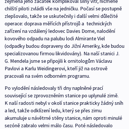
zejména jeho začátek komplikoval silný vítr, nicméně
chilští piloti zvládli vše na jedničku. Počasí se postupně
zlepšovalo, takže se uskutečnily i další velmi důležité
operace: doprava měřících přístrojů a technických
zařízení na vzdálený ledovec Davies Dome, nalodění
kovového odpadu na palubu lodi Almirante Viel
(odpadky budou dopraveny do Jižní Ameriky, kde budou
specializovanou firmou likvidovány). Na naší stanici J.
G. Mendela jsme se připojili k ornitologům Václavu
Pavlovi a Karlu Weidingerovi, kteří již na ostrově
pracovali na svém odborném programu.
Po vylodění následovaly tři dny naplněné prací
související se zprovozněním stanice po uplynulé zimě.
K naší radosti nebyl v okolí stanice prakticky žádný sníh
a led, takže odklízení ledu, který se přes zimu
akumuluje u návětrné stěny stanice, nám oproti minulé
sezóně zabralo velmi málo času. Poté následovalo