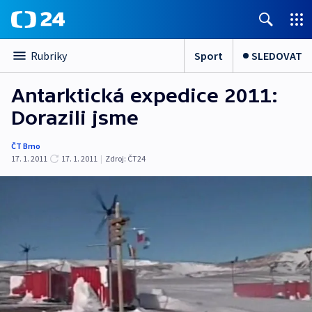
Sport
SLEDOVAT
Rubriky
Antarktická expedice 2011:
Dorazili jsme
ČT Brno
17. 1. 2011
17. 1. 2011
|
Zdroj:
ČT24