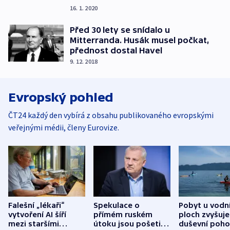
16. 1. 2020
Před 30 lety se snídalo u
Mitterranda. Husák musel počkat,
přednost dostal Havel
9. 12. 2018
Evropský pohled
ČT24 každý den vybírá z obsahu publikovaného evropskými
veřejnými médii, členy Eurovize.
Falešní „lékaři“
Spekulace o
Pobyt u vodn
vytvoření AI šíří
přímém ruském
ploch zvyšuje
mezi staršími
útoku jsou pošetilé,
duševní poho