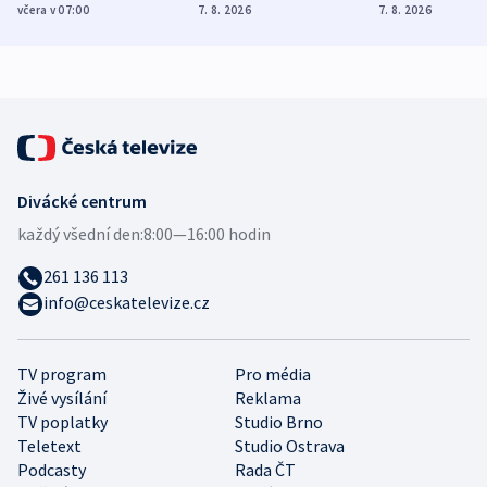
Poláky nebezpečné
míní estonský
ukázala
včera v 07:00
7. 8. 2026
7. 8. 2026
zdravotní rady
bezpečnostní
mezinárodní 
expert
Divácké centrum
každý všední den:
8:00—16:00 hodin
261 136 113
info@ceskatelevize.cz
TV program
Pro média
Živé vysílání
Reklama
TV poplatky
Studio Brno
Teletext
Studio Ostrava
Podcasty
Rada ČT