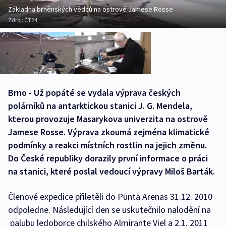
Základna brněnských vědců na ostrově Jamese Rosse
Zdroj:
ČT24
Brno - Už popáté se vydala výprava českých
polárníků na antarktickou stanici J. G. Mendela,
kterou provozuje Masarykova univerzita na ostrově
Jamese Rosse. Výprava zkoumá zejména klimatické
podmínky a reakci místních rostlin na jejich změnu.
Do České republiky dorazily první informace o práci
na stanici, které poslal vedoucí výpravy Miloš Barták.
Členové expedice přiletěli do Punta Arenas 31.12. 2010
odpoledne. Následující den se uskutečnilo nalodění na
palubu ledoborce chilského Almirante Viel a 2.1. 2011