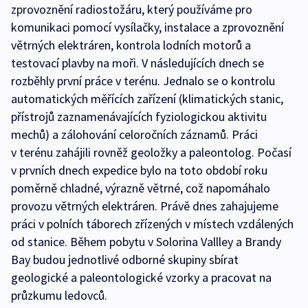
zprovoznění radiostožáru, který používáme pro
komunikaci pomocí vysílačky, instalace a zprovoznění
větrných elektráren, kontrola lodních motorů a
testovací plavby na moři. V následujících dnech se
rozběhly první práce v terénu. Jednalo se o kontrolu
automatických měřících zařízení (klimatických stanic,
přístrojů zaznamenávajících fyziologickou aktivitu
mechů) a zálohování celoročních záznamů. Práci
v terénu zahájili rovněž geoložky a paleontolog. Počasí
v prvních dnech expedice bylo na toto období roku
poměrně chladné, výrazně větrné, což napomáhalo
provozu větrných elektráren. Právě dnes zahajujeme
práci v polních táborech zřízených v místech vzdálených
od stanice. Během pobytu v Solorina Vallley a Brandy
Bay budou jednotlivé odborné skupiny sbírat
geologické a paleontologické vzorky a pracovat na
průzkumu ledovců.