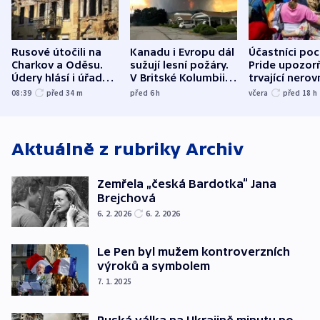
Rusové útočili na
Kanadu i Evropu dál
Účastníci po
Charkov a Oděsu.
sužují lesní požáry.
Pride upozorň
Údery hlásí i úřady v
V Britské Kolumbii
trvající nerov
Bělgorodu
evakuovali tisíce lidí
společensko
08:39
před 34
m
před 6
h
včera
před 18
h
atmosféru
Aktuálně z rubriky
Archiv
Zemřela „česká Bardotka“ Jana
Brejchová
6. 2. 2026
6. 2. 2026
Le Pen byl mužem kontroverzních
výroků a symbolem
7. 1. 2025
Ruská válka na Ukrajině minutu po