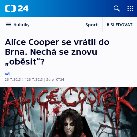
Sport
SLEDOVAT
Rubriky
Alice Cooper se vrátil do
Brna. Nechá se znovu
„oběsit“?
raš
26. 7. 2013
26. 7. 2013
|
Zdroj:
ČT24