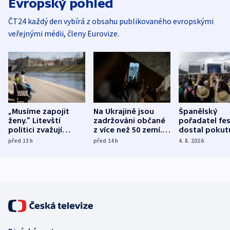
Evropský pohled
ČT24 každý den vybírá z obsahu publikovaného evropskými
veřejnými médii, členy Eurovize.
„Musíme zapojit
Na Ukrajině jsou
Španělský
ženy.“ Litevští
zadržováni občané
pořadatel fes
politici zvažují
z více než 50 zemí.
dostal pokut
dohodu o
Bojovali na straně
nekalé prakti
před 13
h
před 14
h
4. 8. 2026
demografii
Ruska