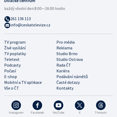
Divácké centrum
každý všední den:
8:00—16:00 hodin
261 136 113
info@ceskatelevize.cz
TV program
Pro média
Živé vysílání
Reklama
TV poplatky
Studio Brno
Teletext
Studio Ostrava
Podcasty
Rada ČT
Počasí
Kariéra
E-shop
Podávání námětů
Mobilní a TV aplikace
Časté dotazy
Vše o ČT
Kontakty
Instagram
Facebook
YouTube
X
Threads