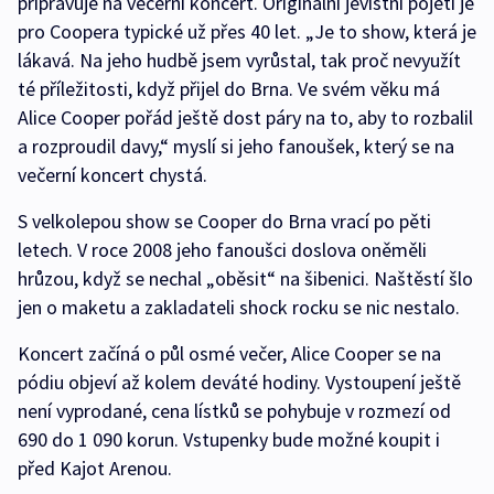
připravuje na večerní koncert. Originální jevištní pojetí je
pro Coopera typické už přes 40 let. „Je to show, která je
lákavá. Na jeho hudbě jsem vyrůstal, tak proč nevyužít
té příležitosti, když přijel do Brna. Ve svém věku má
Alice Cooper pořád ještě dost páry na to, aby to rozbalil
a rozproudil davy,“ myslí si jeho fanoušek, který se na
večerní koncert chystá.
S velkolepou show se Cooper do Brna vrací po pěti
letech. V roce 2008 jeho fanoušci doslova oněměli
hrůzou, když se nechal „oběsit“ na šibenici. Naštěstí šlo
jen o maketu a zakladateli shock rocku se nic nestalo.
Koncert začíná o půl osmé večer, Alice Cooper se na
pódiu objeví až kolem deváté hodiny. Vystoupení ještě
není vyprodané, cena lístků se pohybuje v rozmezí od
690 do 1 090 korun. Vstupenky bude možné koupit i
před Kajot Arenou.