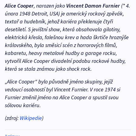
Alice Cooper
, narozen jako
Vincent Damon Furnier
(* 4.
února 1948 Detroit, USA) je americký rockový zpěvák,
textař a hudebník, jehož kariéra překlenuje čtyři
desetiletí. S jevištní show, která obsahovala gilotiny,
elektrická křesla, falešnou krev a hada škrtiče hroznýše
královského, byla směsicí scén z horrorových filmů,
kabaretu, heavy metalové hudby a garage rocku,
vytvořil Alice Cooper divadelní podobu rockové hudby,
která se stala známou jako shock rock.
„Alice Cooper“ bylo původně jméno skupiny, jejíž
vedoucí osobností byl Vincent Furnier. V roce 1974 si
Furnier změnil jméno na Alice Cooper a spustil svou
sólovou kariéru.
(zdroj:
Wikipedie
)