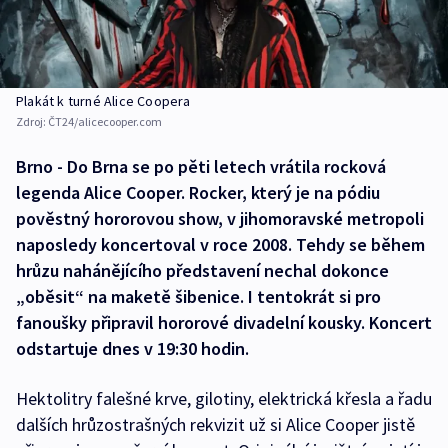
Plakát k turné Alice Coopera
Zdroj:
ČT24/alicecooper.com
Brno - Do Brna se po pěti letech vrátila rocková
legenda Alice Cooper. Rocker, který je na pódiu
pověstný hororovou show, v jihomoravské metropoli
naposledy koncertoval v roce 2008. Tehdy se během
hrůzu nahánějícího představení nechal dokonce
„oběsit“ na maketě šibenice. I tentokrát si pro
fanoušky připravil hororové divadelní kousky. Koncert
odstartuje dnes v 19:30 hodin.
Hektolitry falešné krve, gilotiny, elektrická křesla a řadu
dalších hrůzostrašných rekvizit už si Alice Cooper jistě