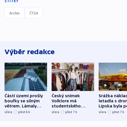
ŠTÍTKY
Archiv
ČT24
Výběr redakce
Částí území prošly
Český snímek
Srážka nákla
bouřky se silným
Volklore má
letadla s dr
větrem. Lámaly
studentského
Lipska byla p
stromy a poničily
Oscara, zabojuje o
německého mi
včera
před 6
h
včera
před 7
h
včera
před 7
h
střechu
cenu za krátký film
hybridní útok