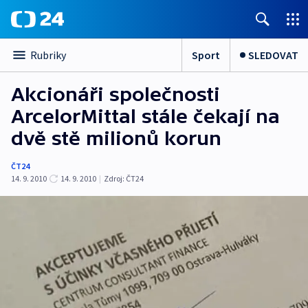
Sport
SLEDOVAT
Rubriky
Akcionáři společnosti
ArcelorMittal stále čekají na
dvě stě milionů korun
ČT24
14. 9. 2010
14. 9. 2010
|
Zdroj:
ČT24