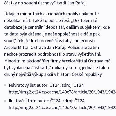
částky do soudní úschovy,“ tvrdí Jan Rafaj.
Údaje o minoritních akcionářích mohly uniknout z
několika míst. Také to policie řeší. „Držitelem té
databáze je centrální depozitář, dalším subjektem, kde
ta data byla držena, je naše společnost a dále pak
soud,“ řekl ředitel pro vnější vztahy společnosti
ArcelorMittal Ostrava Jan Rafaj. Policie ale zatím
nechce prozradit podrobnosti o stavu vyšetřování.
Minoritním akcionářům firmy ArcelorMittal Ostrava má
být vyplacena částka 1,7 miliardy korun, jedná se tak o
druhý největší výkup akcií v historii České republiky.
Návratový list autor: ČT24, zdroj: ČT24
http://img2.ct24.cz/cache/140x78/article/20/1943/1942
Ilustrační foto autor: ČT24, zdroj: ČT24
http://img2.ct24.cz/cache/140x78/article/20/1943/1942