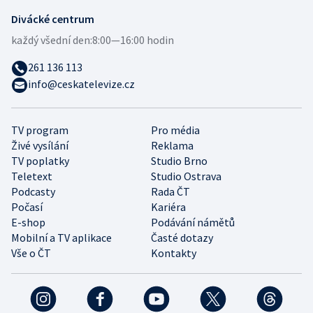
Divácké centrum
každý všední den:
8:00—16:00 hodin
261 136 113
info@ceskatelevize.cz
TV program
Pro média
Živé vysílání
Reklama
TV poplatky
Studio Brno
Teletext
Studio Ostrava
Podcasty
Rada ČT
Počasí
Kariéra
E-shop
Podávání námětů
Mobilní a TV aplikace
Časté dotazy
Vše o ČT
Kontakty