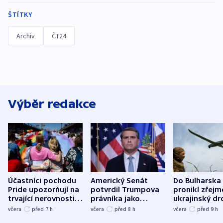
ŠTÍTKY
Archiv
ČT24
Výběr redakce
Účastníci pochodu
Americký Senát
Do Bulharska
Pride upozorňují na
potvrdil Trumpova
pronikl zřejm
trvající nerovnosti i
právníka jako
ukrajinský dr
společenskou
ministra
explodoval k
včera
před 7
h
včera
před 8
h
včera
před 9
h
atmosféru
spravedlnosti
od plynovod