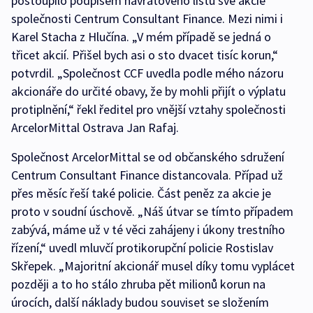
postoupilo podpisem návratového listu své akcie
společnosti Centrum Consultant Finance. Mezi nimi i
Karel Stacha z Hlučína. „V mém případě se jedná o
třicet akcií. Přišel bych asi o sto dvacet tisíc korun,“
potvrdil. „Společnost CCF uvedla podle mého názoru
akcionáře do určité obavy, že by mohli přijít o výplatu
protiplnění,“ řekl ředitel pro vnější vztahy společnosti
ArcelorMittal Ostrava Jan Rafaj.
Společnost ArcelorMittal se od občanského sdružení
Centrum Consultant Finance distancovala. Případ už
přes měsíc řeší také policie. Část peněz za akcie je
proto v soudní úschově. „Náš útvar se tímto případem
zabývá, máme už v té věci zahájeny i úkony trestního
řízení,“ uvedl mluvčí protikorupční policie Rostislav
Skřepek. „Majoritní akcionář musel díky tomu vyplácet
později a to ho stálo zhruba pět milionů korun na
úrocích, další náklady budou souviset se složením