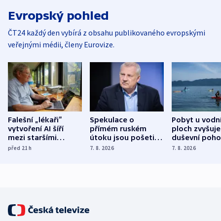
Evropský pohled
ČT24 každý den vybírá z obsahu publikovaného evropskými
veřejnými médii, členy Eurovize.
Falešní „lékaři“
Spekulace o
Pobyt u vodn
vytvoření AI šíří
přímém ruském
ploch zvyšuje
mezi staršími
útoku jsou pošetilé,
duševní poho
Poláky nebezpečné
míní estonský
ukázala
před 21
h
7. 8. 2026
7. 8. 2026
zdravotní rady
bezpečnostní
mezinárodní 
expert