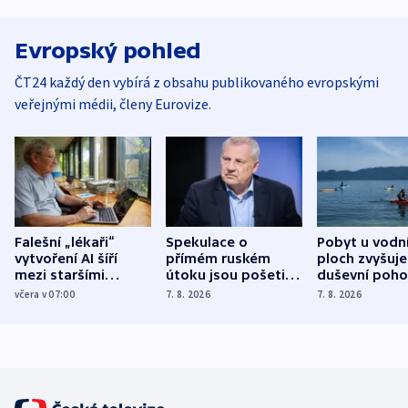
Evropský pohled
ČT24 každý den vybírá z obsahu publikovaného evropskými
veřejnými médii, členy Eurovize.
Falešní „lékaři“
Spekulace o
Pobyt u vodn
vytvoření AI šíří
přímém ruském
ploch zvyšuje
mezi staršími
útoku jsou pošetilé,
duševní poho
Poláky nebezpečné
míní estonský
ukázala
včera v 07:00
7. 8. 2026
7. 8. 2026
zdravotní rady
bezpečnostní
mezinárodní 
expert