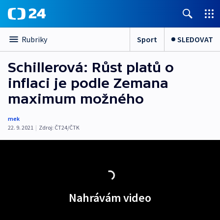
Sport
SLEDOVAT
Rubriky
Schillerová: Růst platů o
inflaci je podle Zemana
maximum možného
mek
22. 9. 2021
|
Zdroj:
ČT24/ČTK
Nahrávám video