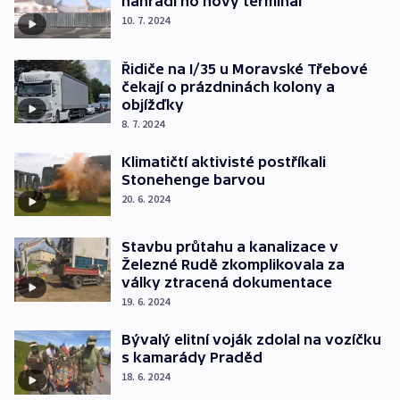
nahradí ho nový terminál
10. 7. 2024
Řidiče na I/35 u Moravské Třebové
čekají o prázdninách kolony a
objížďky
8. 7. 2024
Klimatičtí aktivisté postříkali
Stonehenge barvou
20. 6. 2024
Stavbu průtahu a kanalizace v
Železné Rudě zkomplikovala za
války ztracená dokumentace
19. 6. 2024
Bývalý elitní voják zdolal na vozíčku
s kamarády Praděd
18. 6. 2024