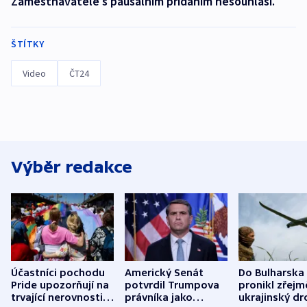
Zaměstnavatelé s paušálním přidáním nesouhlasí.
ŠTÍTKY
Video
ČT24
Výběr redakce
Účastníci pochodu
Americký Senát
Do Bulharska
Pride upozorňují na
potvrdil Trumpova
pronikl zřejm
trvající nerovnosti i
právníka jako
ukrajinský dr