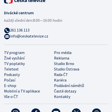
Divácké centrum
každý všední den:
8:00—16:00 hodin
261 136 113
info@ceskatelevize.cz
TV program
Pro média
Živé vysílání
Reklama
TV poplatky
Studio Brno
Teletext
Studio Ostrava
Podcasty
Rada ČT
Počasí
Kariéra
E-shop
Podávání námětů
Mobilní a TV aplikace
Časté dotazy
Vše o ČT
Kontakty