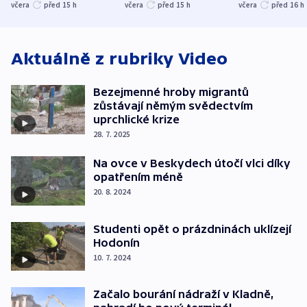
společenskou
ministra
explodoval k
včera
před 15
h
včera
před 15
h
včera
před 16
h
atmosféru
spravedlnosti
od plynovod
Aktuálně z rubriky
Video
Bezejmenné hroby migrantů
zůstávají němým svědectvím
uprchlické krize
28. 7. 2025
Na ovce v Beskydech útočí vlci díky
opatřením méně
20. 8. 2024
Studenti opět o prázdninách uklízejí
Hodonín
10. 7. 2024
Začalo bourání nádraží v Kladně,