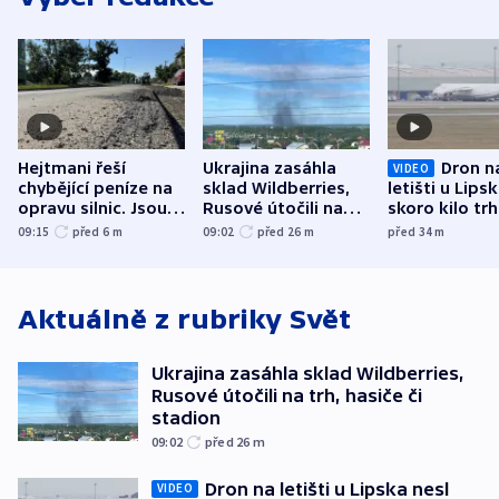
Hejtmani řeší
Ukrajina zasáhla
Dron n
VIDEO
chybějící peníze na
sklad Wildberries,
letišti u Lips
opravu silnic. Jsou
Rusové útočili na
skoro kilo trh
nenárokové, namítá
trh, hasiče či
indicie ukazuj
09:15
před 6
m
09:02
před 26
m
před 34
m
ministerstvo
stadion
Rusko
Aktuálně z rubriky
Svět
Ukrajina zasáhla sklad Wildberries,
Rusové útočili na trh, hasiče či
stadion
09:02
před 26
m
Dron na letišti u Lipska nesl
VIDEO