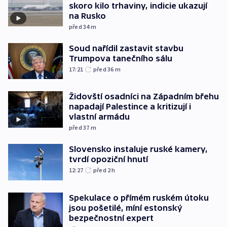
skoro kilo trhaviny, indicie ukazují
na Rusko
před 34
m
Soud nařídil zastavit stavbu
Trumpova tanečního sálu
17:21
před 36
m
Židovští osadníci na Západním břehu
napadají Palestince a kritizují i
vlastní armádu
před 37
m
Slovensko instaluje ruské kamery,
tvrdí opoziční hnutí
12:27
před 2
h
Spekulace o přímém ruském útoku
jsou pošetilé, míní estonský
bezpečnostní expert