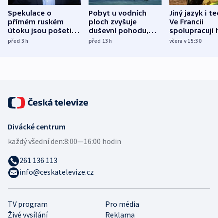
Spekulace o
Pobyt u vodních
Jiný jazyk i t
přímém ruském
ploch zvyšuje
Ve Francii
útoku jsou pošetilé,
duševní pohodu,
spolupracují h
míní estonský
ukázala
různých zemí
před 3
h
před 13
h
včera v 15:30
bezpečnostní
mezinárodní studie
expert
Divácké centrum
každý všední den:
8:00—16:00 hodin
261 136 113
info@ceskatelevize.cz
TV program
Pro média
Živé vysílání
Reklama