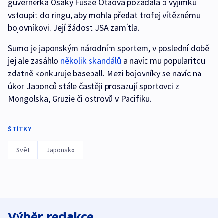
guvernérka Ósaky Fusae Otaová požádala o výjimku
vstoupit do ringu, aby mohla předat trofej vítěznému
bojovníkovi. Její žádost JSA zamítla.
Sumo je japonským národním sportem, v poslední době
jej ale zasáhlo
několik skandálů
a navíc mu popularitou
zdatně konkuruje baseball. Mezi bojovníky se navíc na
úkor Japonců stále častěji prosazují sportovci z
Mongolska, Gruzie či ostrovů v Pacifiku.
ŠTÍTKY
Svět
Japonsko
Výběr redakce