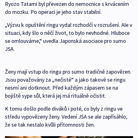
Ryozo Tatami byl převezen do nemocnice s krvácením
do mozku. Po operaci je jeho stav stabilní.
„Výzvu k opuštění ringu vydal rozhodčí v rozrušení. Ale v
situaci, kdy šlo o něčí život, to bylo nevhodné. Hluboce
se omlouváme,“ uvedla Japonská asociace pro sumo
JSA.
Ženy mají vstup do ringu pro sumo tradičně zapovězen.
Jsou považovány za „nečisté“ a jako takové se ringu
nesmí ani dotknout. Před každým zápasem se na
bojiště sype sůl, která jej má rituálně očistit.
K tomu došlo podle diváků i poté, co byly z ringu ve
středu vypovězeny ženy. Vedení JSA se ale zapřísáhlo,
že se tak nestalo kvůli přítomnosti žen.