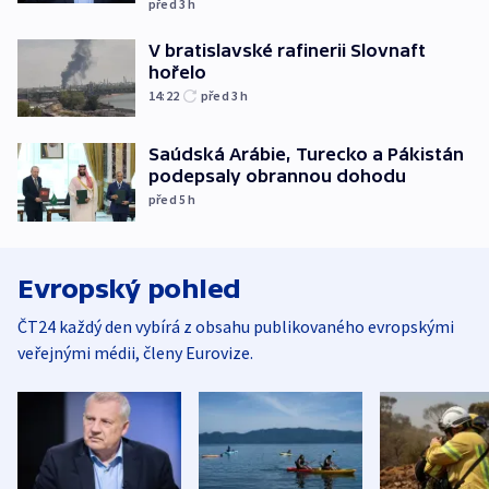
před 3
h
V bratislavské rafinerii Slovnaft
hořelo
14:22
před 3
h
Saúdská Arábie, Turecko a Pákistán
podepsaly obrannou dohodu
před 5
h
Evropský pohled
ČT24 každý den vybírá z obsahu publikovaného evropskými
veřejnými médii, členy Eurovize.