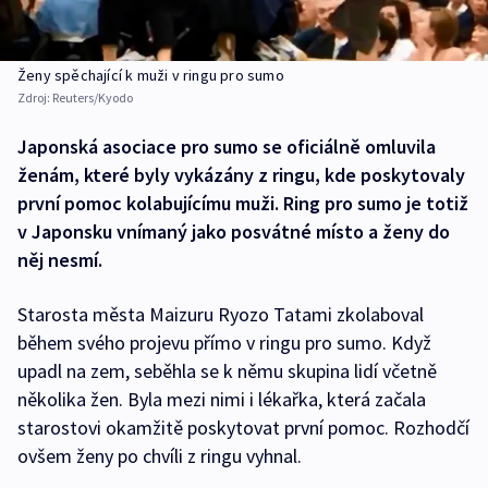
Ženy spěchající k muži v ringu pro sumo
Zdroj:
Reuters/Kyodo
Japonská asociace pro sumo se oficiálně omluvila
ženám, které byly vykázány z ringu, kde poskytovaly
první pomoc kolabujícímu muži. Ring pro sumo je totiž
v Japonsku vnímaný jako posvátné místo a ženy do
něj nesmí.
Starosta města Maizuru Ryozo Tatami zkolaboval
během svého projevu přímo v ringu pro sumo. Když
upadl na zem, seběhla se k němu skupina lidí včetně
několika žen. Byla mezi nimi i lékařka, která začala
starostovi okamžitě poskytovat první pomoc. Rozhodčí
ovšem ženy po chvíli z ringu vyhnal.