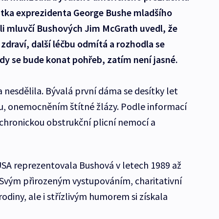
atka exprezidenta George Bushe mladšího
li mluvčí Bushových Jim McGrath uvedl, že
zdraví, další léčbu odmítá a rozhodla se
Kdy se bude konat pohřeb, zatím není jasné.
 nesdělila. Bývalá první dáma se desítky let
u, onemocněním štítné žlázy. Podle informací
chronickou obstrukční plicní nemocí a
SA reprezentovala Bushová v letech 1989 až
. Svým přirozeným vystupováním, charitativní
odiny, ale i střízlivým humorem si získala