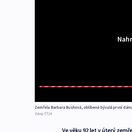
Nahr
Zemřela Barbara Bushová, oblíbená bývalá první dám
Zdroj:
ČT24
Ve věku 92 let v úterý zem