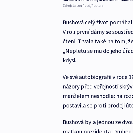
Zdroj:
Jason Reed/Reuters
Bushová celý život pomáhala
V roli první dámy se soustře
čtení. Trvala také na tom, ž
„Nepletu se mu do jeho úřad
kdysi.
Ve své autobiografii v roce 1
názory před veřejností skrýv
manželem neshodla: na rozdí
postavila se proti prodeji ú
Bushová byla jednou ze dvou
matkou prezidenta. Druhou 