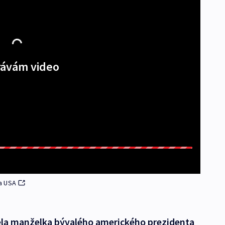
ávám video
a USA
řela manželka bývalého amerického prezidenta