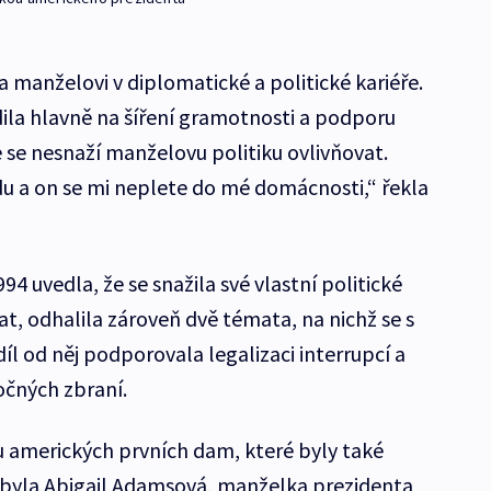
 manželovi v diplomatické a politické kariéře.
dila hlavně na šíření gramotnosti a podporu
e se nesnaží manželovu politiku ovlivňovat.
u a on se mi neplete do mé domácnosti,“ řekla
994 uvedla, že se snažila své vlastní politické
at, odhalila zároveň dvě témata, na nichž se s
l od něj podporovala legalizaci interrupcí a
točných zbraní.
 amerických prvních dam, které byly také
byla Abigail Adamsová, manželka prezidenta