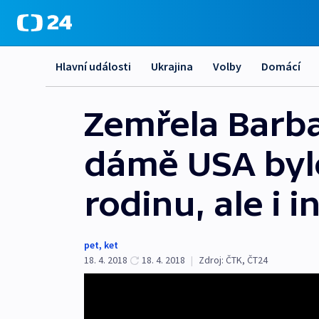
Hlavní události
Ukrajina
Volby
Domácí
Zemřela Barba
dámě USA bylo 
rodinu, ale i 
pet
,
ket
18. 4. 2018
18. 4. 2018
|
Zdroj:
ČTK
,
ČT24