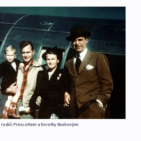
 rodiči Prescottem a Dorothy Bushovými