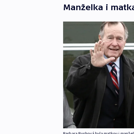
Manželka i matk
Barbara Bushová byla matkou i manže