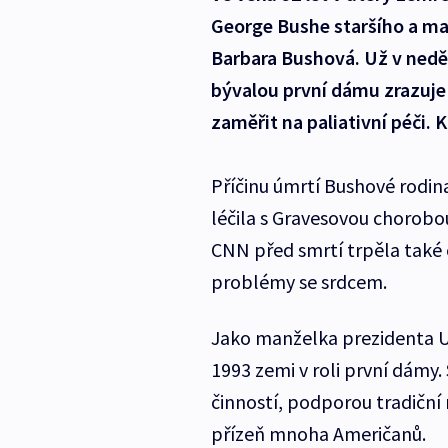
George Bushe staršího a m
Barbara Bushová. Už v nedě
bývalou první dámu zrazuje 
zaměřit na paliativní péči. 
Příčinu úmrtí Bushové rodina
léčila s Gravesovou chorobo
CNN před smrtí trpěla také 
problémy se srdcem.
Jako manželka prezidenta U
1993 zemi v roli první dámy
činností, podporou tradiční r
přízeň mnoha Američanů.