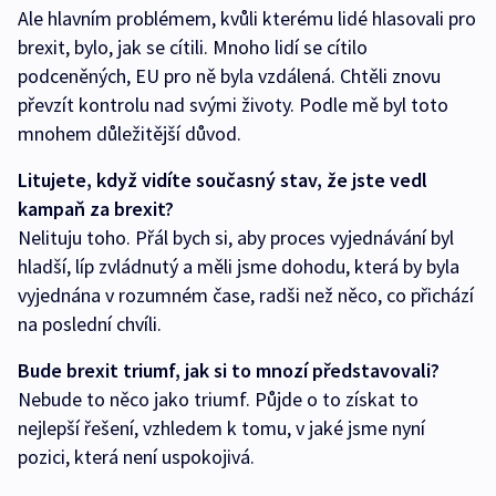
Ale hlavním problémem, kvůli kterému lidé hlasovali pro
brexit, bylo, jak se cítili. Mnoho lidí se cítilo
podceněných, EU pro ně byla vzdálená. Chtěli znovu
převzít kontrolu nad svými životy. Podle mě byl toto
mnohem důležitější důvod.
Litujete, když vidíte současný stav, že jste vedl
kampaň za brexit?
Nelituju toho. Přál bych si, aby proces vyjednávání byl
hladší, líp zvládnutý a měli jsme dohodu, která by byla
vyjednána v rozumném čase, radši než něco, co přichází
na poslední chvíli.
Bude brexit triumf, jak si to mnozí představovali?
Nebude to něco jako triumf. Půjde o to získat to
nejlepší řešení, vzhledem k tomu, v jaké jsme nyní
pozici, která není uspokojivá.