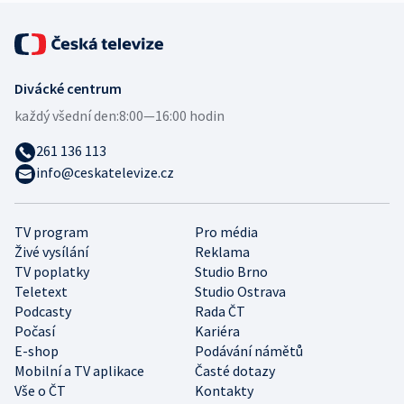
Divácké centrum
každý všední den:
8:00—16:00 hodin
261 136 113
info@ceskatelevize.cz
TV program
Pro média
Živé vysílání
Reklama
TV poplatky
Studio Brno
Teletext
Studio Ostrava
Podcasty
Rada ČT
Počasí
Kariéra
E-shop
Podávání námětů
Mobilní a TV aplikace
Časté dotazy
Vše o ČT
Kontakty