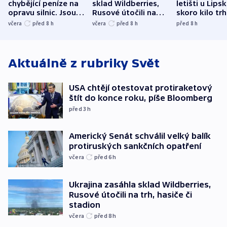
chybějící peníze na
sklad Wildberries,
letišti u Lips
opravu silnic. Jsou
Rusové útočili na
skoro kilo trh
nenárokové, namítá
trh, hasiče či
indicie ukazuj
včera
před 8
h
včera
před 8
h
před 8
h
ministerstvo
stadion
Rusko
Aktuálně z rubriky
Svět
USA chtějí otestovat protiraketový
štít do konce roku, píše Bloomberg
před 3
h
Americký Senát schválil velký balík
protiruských sankčních opatření
včera
před 6
h
Ukrajina zasáhla sklad Wildberries,
Rusové útočili na trh, hasiče či
stadion
včera
před 8
h