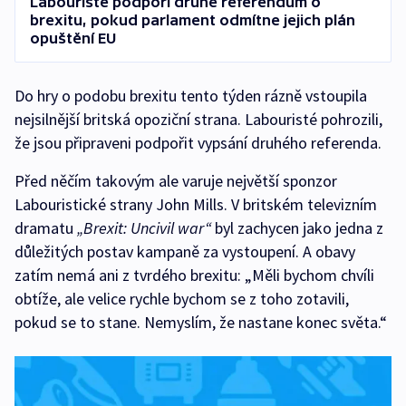
Labouristé podpoří druhé referendum o
brexitu, pokud parlament odmítne jejich plán
opuštění EU
Do hry o podobu brexitu tento týden rázně vstoupila
nejsilnější britská opoziční strana. Labouristé pohrozili,
že jsou připraveni podpořit vypsání druhého referenda.
Před něčím takovým ale varuje největší sponzor
Labouristické strany John Mills. V britském televizním
dramatu
„Brexit: Uncivil war“
byl zachycen jako jedna z
důležitých postav kampaně za vystoupení. A obavy
zatím nemá ani z tvrdého brexitu: „Měli bychom chvíli
obtíže, ale velice rychle bychom se z toho zotavili,
pokud se to stane. Nemyslím, že nastane konec světa.“