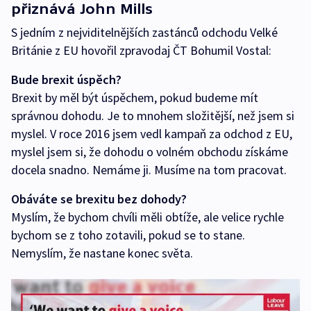
přiznává John Mills
S jedním z nejviditelnějších zastánců odchodu Velké
Británie z EU hovořil zpravodaj ČT Bohumil Vostal:
Bude brexit úspěch?
Brexit by měl být úspěchem, pokud budeme mít
správnou dohodu. Je to mnohem složitější, než jsem si
myslel. V roce 2016 jsem vedl kampaň za odchod z EU,
myslel jsem si, že dohodu o volném obchodu získáme
docela snadno. Nemáme ji. Musíme na tom pracovat.
Obáváte se brexitu bez dohody?
Myslím, že bychom chvíli měli obtíže, ale velice rychle
bychom se z toho zotavili, pokud se to stane.
Nemyslím, že nastane konec světa.