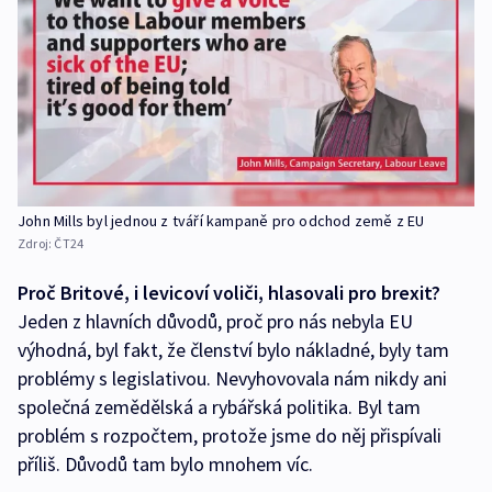
John Mills byl jednou z tváří kampaně pro odchod země z EU
Zdroj:
ČT24
Proč Britové, i levicoví voliči, hlasovali pro brexit?
Jeden z hlavních důvodů, proč pro nás nebyla EU
výhodná, byl fakt, že členství bylo nákladné, byly tam
problémy s legislativou. Nevyhovovala nám nikdy ani
společná zemědělská a rybářská politika. Byl tam
problém s rozpočtem, protože jsme do něj přispívali
příliš. Důvodů tam bylo mnohem víc.