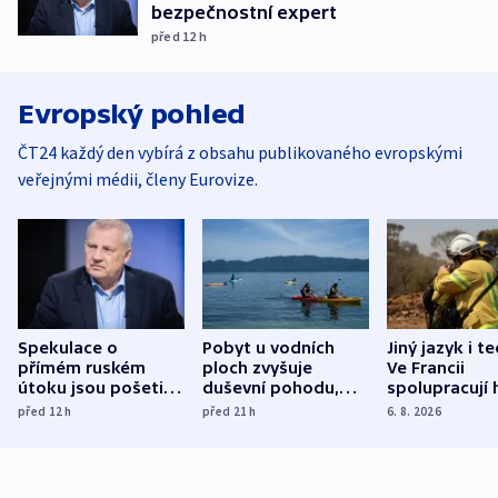
bezpečnostní expert
před 12
h
Evropský pohled
ČT24 každý den vybírá z obsahu publikovaného evropskými
veřejnými médii, členy Eurovize.
Spekulace o
Pobyt u vodních
Jiný jazyk i t
přímém ruském
ploch zvyšuje
Ve Francii
útoku jsou pošetilé,
duševní pohodu,
spolupracují h
míní estonský
ukázala
různých zemí
před 12
h
před 21
h
6. 8. 2026
bezpečnostní
mezinárodní studie
expert