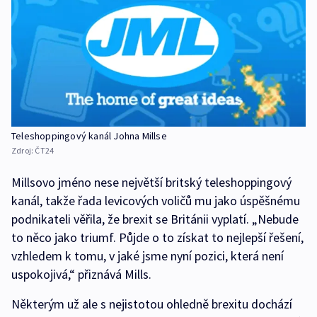
Teleshoppingový kanál Johna Millse
Zdroj:
ČT24
Millsovo jméno nese největší britský teleshoppingový
kanál, takže řada levicových voličů mu jako úspěšnému
podnikateli věřila, že brexit se Británii vyplatí. „Nebude
to něco jako triumf. Půjde o to získat to nejlepší řešení,
vzhledem k tomu, v jaké jsme nyní pozici, která není
uspokojivá,“ přiznává Mills.
Některým už ale s nejistotou ohledně brexitu dochází