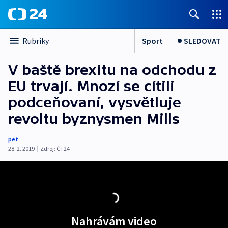
Sport
SLEDOVAT
Rubriky
V baště brexitu na odchodu z
EU trvají. Mnozí se cítili
podceňovaní, vysvětluje
revoltu byznysmen Mills
pet
28. 2. 2019
|
Zdroj:
ČT24
Nahrávám video