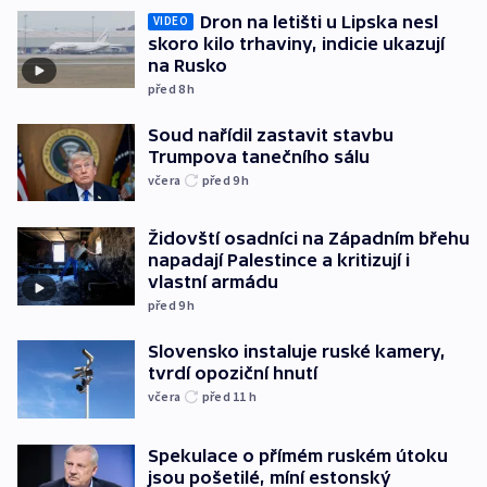
Dron na letišti u Lipska nesl
VIDEO
skoro kilo trhaviny, indicie ukazují
na Rusko
před 8
h
Soud nařídil zastavit stavbu
Trumpova tanečního sálu
včera
před 9
h
Židovští osadníci na Západním břehu
napadají Palestince a kritizují i
vlastní armádu
před 9
h
Slovensko instaluje ruské kamery,
tvrdí opoziční hnutí
včera
před 11
h
Spekulace o přímém ruském útoku
jsou pošetilé, míní estonský