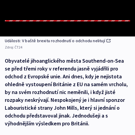
Události: V baště brexitu rozhodnutí o odchodu nelitují
Zdroj:
ČT24
Obyvatelé jihoanglického města Southend-on-Sea
se před třemi roky v referendu jasně vyjádřili pro
odchod z Evropské unie. Ani dnes, kdy je nejistota
ohledně vystoupení Británie z EU na samém vrcholu,
by na svém rozhodnutí nic neměnili, i když jisté
rozpaky neskrývají. Nespokojený je i hlavní sponzor
Labouristické strany John Mills, který si jednání o
odchodu představoval jinak. Jednodušeji a s
výhodnějším výsledkem pro Británii.