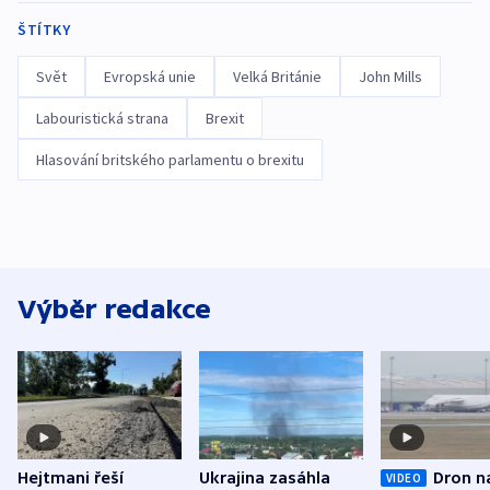
ŠTÍTKY
Svět
Evropská unie
Velká Británie
John Mills
Labouristická strana
Brexit
Hlasování britského parlamentu o brexitu
Výběr redakce
Hejtmani řeší
Ukrajina zasáhla
Dron n
VIDEO