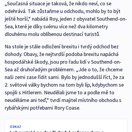
„Současná situace je taková, že nikdo neví, co se
odehrává. Tak zůstaňme u odchodu, mohlo by to být
ještě horší,“ nabádá Roy, jeden z obyvatel Southend-on-
Sea, které je díky svému více než dva kilometry
dlouhému molu oblíbenou destinací turistů.
Na stole je stále odložení brexitu i tvrdý odchod bez
dohody. Obavy, že nejtvrdší podoba brexitu napáchá
hospodářské škody, jsou pro řadu lidí v Southend-on-
Sea až druhořadým problémem. „Jde o to, že chceme
naši zemi zase řídit sami. Bylo by jednodušší říct, že za
2. světové války bychom na tom byli líp, kdybychom se
spojili s Hitlerem. Neudělali jsme to a podle mě to
neuděláme ani teď,“ tvrdí majitel místního obchodu s
rybářskými potřebami Rory Coase.
ODKAZ