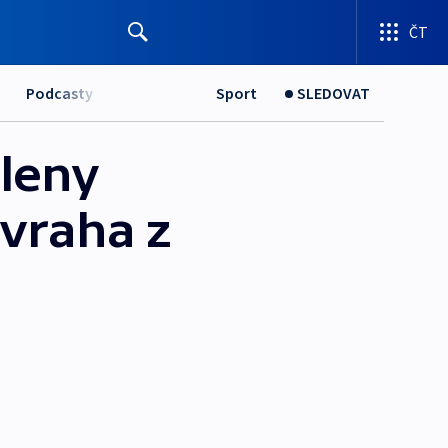
ČT
Podcasty
Sport
SLEDOVAT
členy
 vraha z