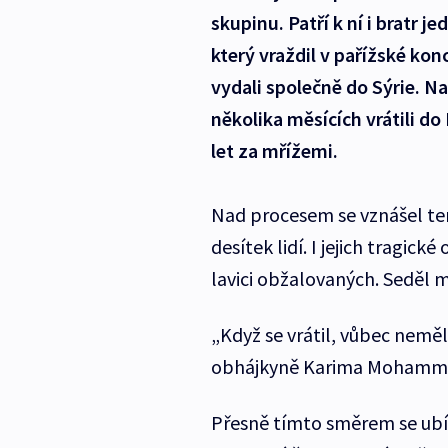
skupinu. Patří k ní i bratr 
který vraždil v pařížské kon
vydali společně do Sýrie. Na
několika měsících vrátili do 
let za mřížemi.
Nad procesem se vznášel t
desítek lidí. I jejich tragi
lavici obžalovaných. Seděl me
„Když se vrátil, vůbec neměl 
obhájkyně Karima Mohamm
Přesně tímto směrem se ubí