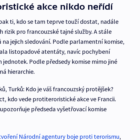
ristické akce nikdo neřídí
pak ti, kdo se tam teprve touží dostat, nadále
h rizik pro francouzské tajné služby. A stále
ů na jejich sledování. Podle parlamentní komise,
vala listopadové atentáty, navíc pochybení
ch jednotek. Podle předsedy komise mimo jiné
ná hierarchie.
ů, Turků: Kdo je váš francouzský protějšek?
t, kdo vede protiteroristické akce ve Francii.
 upozorňuje předseda vyšetřovací komise
tvoření Národní agentury boje proti terorismu
,