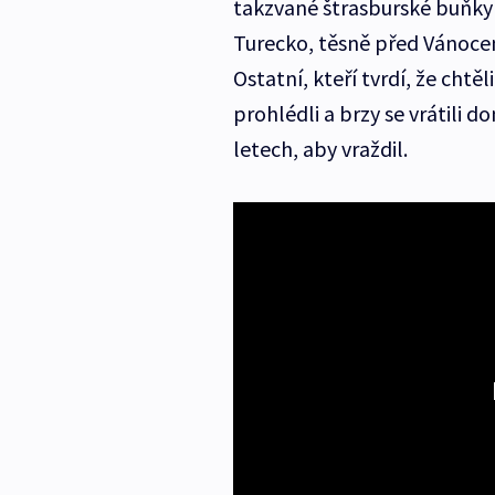
takzvané štrasburské buňky 
Turecko, těsně před Vánocem
Ostatní, kteří tvrdí, že chtě
prohlédli a brzy se vrátili d
letech, aby vraždil.