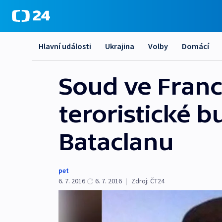
Hlavní události
Ukrajina
Volby
Domácí
Soud ve Franci
teroristické b
Bataclanu
pet
6. 7. 2016
6. 7. 2016
|
Zdroj:
ČT24