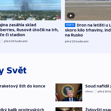
jina zasáhla sklad
Dron na letišti u 
VIDEO
berries, Rusové útočili na trh,
skoro kilo trhaviny, ind
če či stadion
na Rusko
před 10
hodinami
před 10
hodinami
ky
Svět
iraketový štít do konce
Soud nařídil
včera
před 10
h
elký balík protiruských
Židovští osa