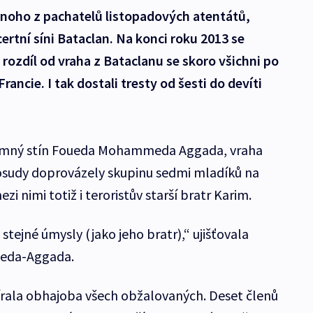
jednoho z pachatelů listopadových atentátů,
certní síni Bataclan. Na konci roku 2013 se
 rozdíl od vraha z Bataclanu se skoro všichni po
Francie. I tak dostali tresty od šesti do devíti
emný stín Foueda Mohammeda Aggada, vraha
cké osudy doprovázely skupinu sedmi mladíků na
zi nimi totiž i teroristův starší bratr Karim.
stejné úmysly (jako jeho bratr),“ ujišťovala
eda-Aggada.
rala obhajoba všech obžalovaných. Deset členů