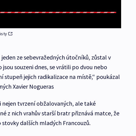
isty
o jeden ze sebevražedných útočníků, zůstal v
do jsou souzeni dnes, se vrátili po dvou nebo
í stupeň jejich radikalizace na místě,“ poukázal
ných Xavier Nogueras
i nejen tvrzení obžalovaných, ale také
né z nich vrahův starší bratr přiznává matce, že
ako stovky dalších mladých Francouzů.