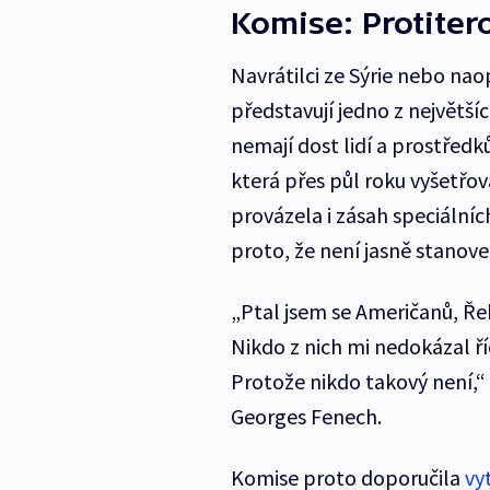
Komise: Protitero
Navrátilci ze Sýrie nebo nao
představují jedno z největšíc
nemají dost lidí a prostředk
která přes půl roku vyšetřo
provázela i zásah speciální
proto, že není jasně stanove
„Ptal jsem se Američanů, Řek
Nikdo z nich mi nedokázal říc
Protože nikdo takový není,“
Georges Fenech.
Komise proto doporučila
vy