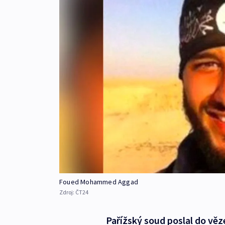
Foued Mohammed Aggad
Zdroj:
ČT24
Pařížský soud poslal do vě