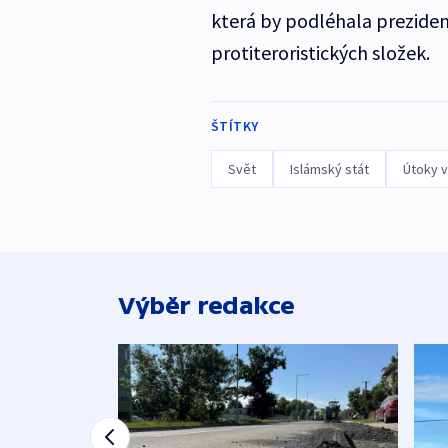
která by podléhala preziden
protiteroristických složek.
ŠTÍTKY
Svět
Islámský stát
Útoky v
Výběr redakce