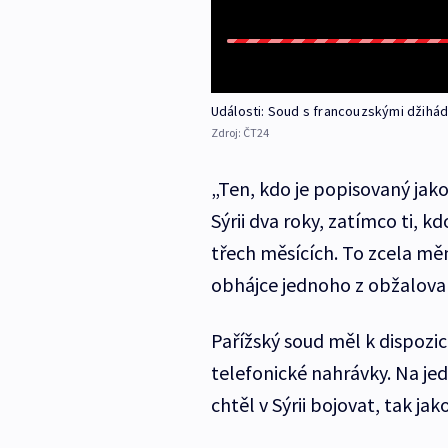
Události: Soud s francouzskými džihád
Zdroj:
ČT24
„Ten, kdo je popisovaný jak
Sýrii dva roky, zatímco ti, k
třech měsících. To zcela měn
obhájce jednoho z obžalova
Pařížský soud měl k dispozic
telefonické nahrávky. Na jed
chtěl v Sýrii bojovat, tak j