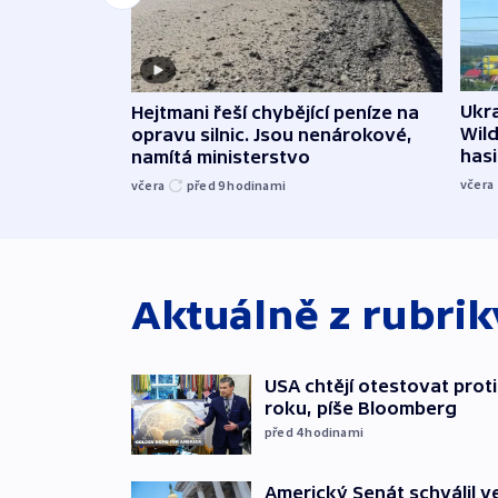
Ukra
Hejtmani řeší chybějící peníze na
Wild
opravu silnic. Jsou nenárokové,
hasi
namítá ministerstvo
včera
včera
před 9
hodinami
Aktuálně z rubri
USA chtějí otestovat prot
roku, píše Bloomberg
před 4
hodinami
Americký Senát schválil v