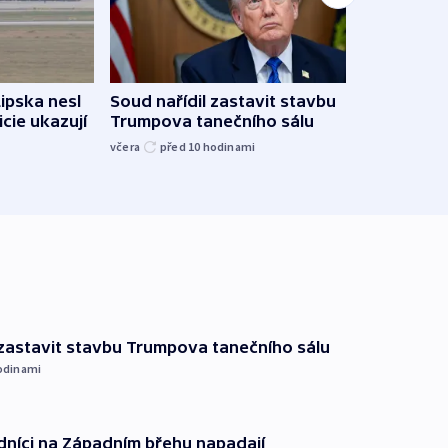
Žido
Lipska nesl
Soud nařídil zastavit stavbu
břehu
icie ukazují
Trumpova tanečního sálu
kriti
včera
před 10
hodinami
před 1
 zastavit stavbu Trumpova tanečního sálu
odinami
dníci na Západním břehu napadají