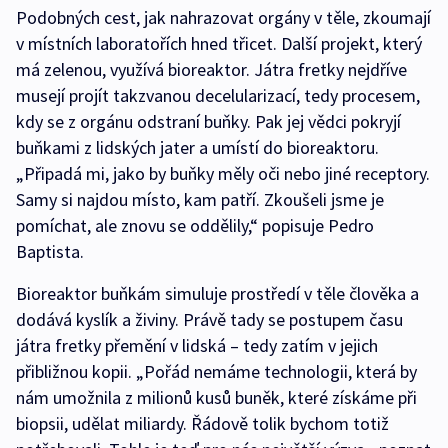
Podobných cest, jak nahrazovat orgány v těle, zkoumají
v místních laboratořích hned třicet. Další projekt, který
má zelenou, využívá bioreaktor. Játra fretky nejdříve
musejí projít takzvanou decelularizací, tedy procesem,
kdy se z orgánu odstraní buňky. Pak jej vědci pokryjí
buňkami z lidských jater a umístí do bioreaktoru.
„Připadá mi, jako by buňky měly oči nebo jiné receptory.
Samy si najdou místo, kam patří. Zkoušeli jsme je
pomíchat, ale znovu se oddělily,“ popisuje Pedro
Baptista.
Bioreaktor buňkám simuluje prostředí v těle člověka a
dodává kyslík a živiny. Právě tady se postupem času
játra fretky přemění v lidská – tedy zatím v jejich
přibližnou kopii. „Pořád nemáme technologii, která by
nám umožnila z milionů kusů buněk, které získáme při
biopsii, udělat miliardy. Řádově tolik bychom totiž