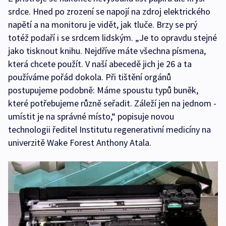
srdce. Hned po zrození se napojí na zdroj elektrického
napětí a na monitoru je vidět, jak tluče. Brzy se prý
totéž podaří i se srdcem lidským. „Je to opravdu stejné
jako tisknout knihu. Nejdříve máte všechna písmena,
která chcete použít. V naší abecedě jich je 26 a ta
používáme pořád dokola. Při tištění orgánů
postupujeme podobně: Máme spoustu typů buněk,
které potřebujeme různě seřadit. Záleží jen na jednom -
umístit je na správné místo,“ popisuje novou
technologii ředitel Institutu regenerativní medicíny na
univerzitě Wake Forest Anthony Atala.