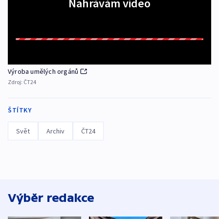
Nahrávám video
Výroba umělých orgánů
Zdroj:
ČT24
ŠTÍTKY
Svět
Archiv
ČT24
Výběr redakce