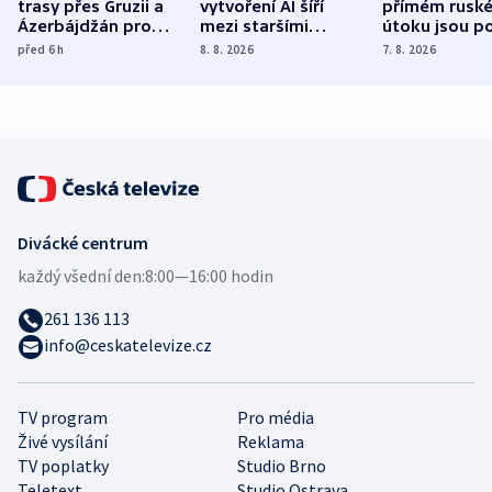
trasy přes Gruzii a
vytvoření AI šíří
přímém rusk
Ázerbájdžán pro
mezi staršími
útoku jsou po
vývoz ropy do
Poláky nebezpečné
míní estonsk
před 6
h
8. 8. 2026
7. 8. 2026
Evropy
zdravotní rady
bezpečnostn
expert
Divácké centrum
každý všední den:
8:00—16:00 hodin
261 136 113
info@ceskatelevize.cz
TV program
Pro média
Živé vysílání
Reklama
TV poplatky
Studio Brno
Teletext
Studio Ostrava