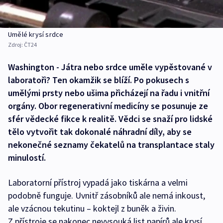
Umělé krysí srdce
Zdroj:
ČT24
Washington - Játra nebo srdce uměle vypěstované v
laboratoři? Ten okamžik se blíží. Po pokusech s
umělými prsty nebo ušima přicházejí na řadu i vnitřní
orgány. Obor regenerativní medicíny se posunuje ze
sfér vědecké fikce k realitě. Vědci se snaží pro lidské
tělo vytvořit tak dokonalé náhradní díly, aby se
nekonečné seznamy čekatelů na transplantace staly
minulostí.
Laboratorní přístroj vypadá jako tiskárna a velmi
podobně funguje. Uvnitř zásobníků ale nemá inkoust,
ale vzácnou tekutinu – koktejl z buněk a živin.
Z přístroje se nakonec nevysouká list papírů ale krysí