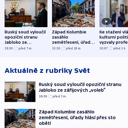
Ruský soud vyloučil
Západ Kolumbie
Ke stažení vl
opoziční stranu
zasáhlo
kulturní polit
Jabloko ze
zemětřesení, úřady
vyzvaly profe
zářijových „voleb“
hlásí přes sto obětí
organizace, s
19:30
před 7
m
15:30
před 28
m
10:07
před 1
h
odbory
Aktuálně z rubriky
Svět
Ruský soud vyloučil opoziční stranu
Jabloko ze zářijových „voleb“
19:30
před 7
m
Západ Kolumbie zasáhlo
zemětřesení, úřady hlásí přes sto
obětí