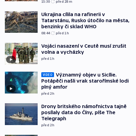
15:30
před 28
m
Ukrajina cílila na rafinerii v
Tatarstánu, Rusko útočilo na města,
benzinky či sklad WHO
08:44
před 1
h
Vojáci nasazení v Ceutě musí zrušit
volna a vycházky
před 1
h
Významný objev u Sicílie.
VIDEO
Potápěči našli vrak starořímské lodi
plný amfor
před 2
h
Drony britského námořnictva tajně
posílaly data do Číny, píše The
Telegraph
před 2
h