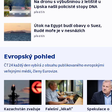
Na dronu s výbušninou z letiště u
Lipska našli policisté stopy DNA
před 5
h
Útok na Egypt budí obavy o Suez,
Rudé moře je v nesnázích
před 6
h
Evropský pohled
ČT24 každý den vybírá z obsahu publikovaného evropskými
veřejnými médii, členy Eurovize.
Kazachstán zvažuje
Falešní „lékaři“
Spekulace o