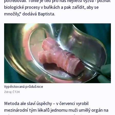
potřebovali. Tohle je teď pro nás největší výzva - poznat
biologické procesy v buňkách a pak zařídit, aby se
množily,“ dodává Baptista.
Vypěstovaná průdušnice
Zdroj:
ČT24
Metoda ale slaví úspěchy – v červenci vyrobil
mezinárodní tým lékařů jednomu muži umělý orgán na