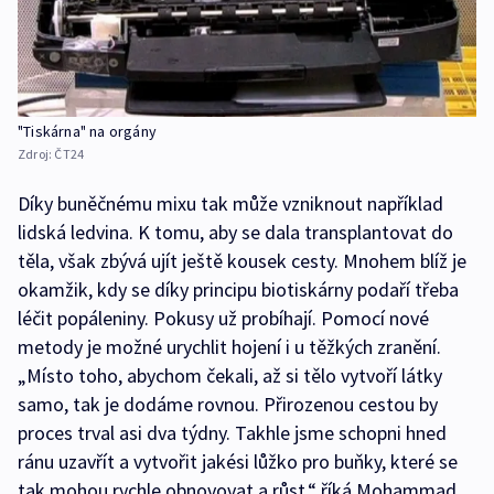
"Tiskárna" na orgány
Zdroj:
ČT24
Díky buněčnému mixu tak může vzniknout například
lidská ledvina. K tomu, aby se dala transplantovat do
těla, však zbývá ujít ještě kousek cesty. Mnohem blíž je
okamžik, kdy se díky principu biotiskárny podaří třeba
léčit popáleniny. Pokusy už probíhají. Pomocí nové
metody je možné urychlit hojení i u těžkých zranění.
„Místo toho, abychom čekali, až si tělo vytvoří látky
samo, tak je dodáme rovnou. Přirozenou cestou by
proces trval asi dva týdny. Takhle jsme schopni hned
ránu uzavřít a vytvořit jakési lůžko pro buňky, které se
tak mohou rychle obnovovat a růst,“ říká Mohammad