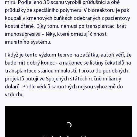
míru. Podle jeho 3D scanu vyrobili průdušnici a obě
průdušky ze speciálního polymeru. V bioreaktoru je pak
koupali v kmenových buňkách odebraných z pacientovy
kostní dřeně. Díky tomu nemusí po transplantaci brát
imunosupresiva – léky, které omezují činnost
imunitního systému.
I když je tento výzkum teprve na začátku, autoři věří, že
bude mít dobrý konec - a nakonec se listiny čekatelů na
transplantace stanou minulostí. I proto do podobných
projektů putují ve Spojených státech ročně miliardy
dolarů. Podle vědců samotných nejsou vyhozené do
vzduchu.