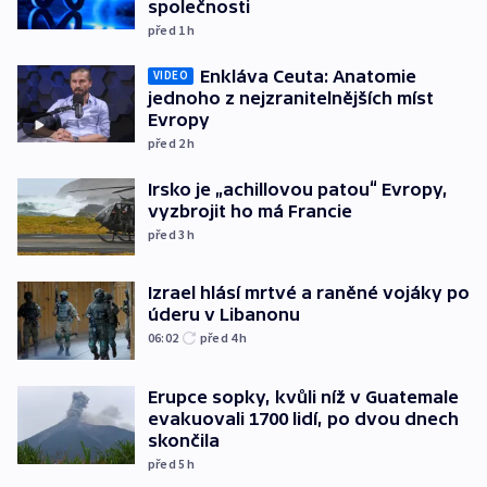
společnosti
před 1
h
Enkláva Ceuta: Anatomie
VIDEO
jednoho z nejzranitelnějších míst
Evropy
před 2
h
Irsko je „achillovou patou“ Evropy,
vyzbrojit ho má Francie
před 3
h
Izrael hlásí mrtvé a raněné vojáky po
úderu v Libanonu
06:02
před 4
h
Erupce sopky, kvůli níž v Guatemale
evakuovali 1700 lidí, po dvou dnech
skončila
před 5
h