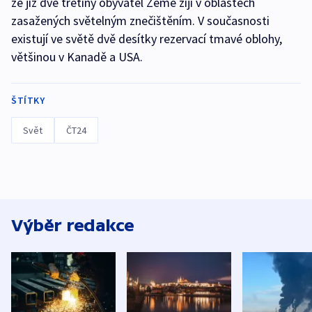
že již dvě třetiny obyvatel Země žijí v oblastech
zasažených světelným znečištěním. V současnosti
existují ve světě dvě desítky rezervací tmavé oblohy,
většinou v Kanadě a USA.
ŠTÍTKY
Svět
ČT24
Výběr redakce