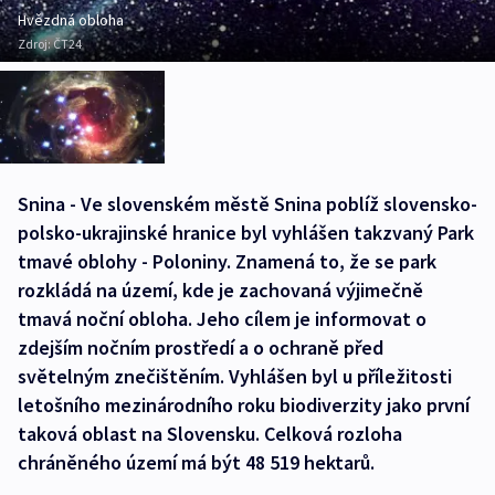
Hvězdná obloha
Zdroj:
ČT24
Snina - Ve slovenském městě Snina poblíž slovensko-
polsko-ukrajinské hranice byl vyhlášen takzvaný Park
tmavé oblohy - Poloniny. Znamená to, že se park
rozkládá na území, kde je zachovaná výjimečně
tmavá noční obloha. Jeho cílem je informovat o
zdejším nočním prostředí a o ochraně před
světelným znečištěním. Vyhlášen byl u příležitosti
letošního mezinárodního roku biodiverzity jako první
taková oblast na Slovensku. Celková rozloha
chráněného území má být 48 519 hektarů.