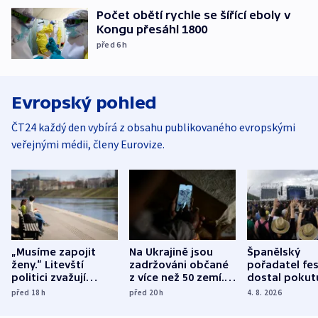
Počet obětí rychle se šířící eboly v
Kongu přesáhl 1800
před 6
h
Evropský pohled
ČT24 každý den vybírá z obsahu publikovaného evropskými
veřejnými médii, členy Eurovize.
„Musíme zapojit
Na Ukrajině jsou
Španělský
ženy.“ Litevští
zadržováni občané
pořadatel fes
politici zvažují
z více než 50 zemí.
dostal pokut
dohodu o
Bojovali na straně
nekalé prakti
před 18
h
před 20
h
4. 8. 2026
demografii
Ruska