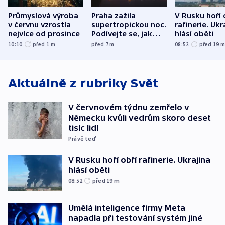
Průmyslová výroba
Praha zažila
V Rusku hoří 
v červnu vzrostla
supertropickou noc.
rafinerie. Ukr
nejvíce od prosince
Podívejte se, jak
hlásí oběti
bylo u vás
10:10
před 1
m
před 7
m
08:52
před 19
Aktuálně z rubriky
Svět
V červnovém týdnu zemřelo v
Německu kvůli vedrům skoro deset
tisíc lidí
Právě teď
V Rusku hoří obří rafinerie. Ukrajina
hlásí oběti
08:52
před 19
m
Umělá inteligence firmy Meta
napadla při testování systém jiné