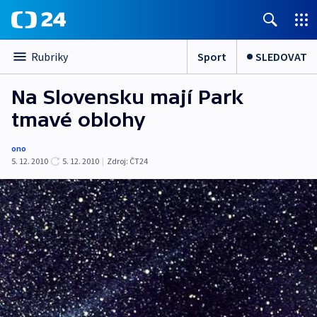
Sport
SLEDOVAT
Rubriky
Na Slovensku mají Park
tmavé oblohy
ono
5. 12. 2010
5. 12. 2010
|
Zdroj:
ČT24