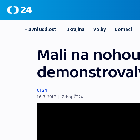
Hlavní události
Ukrajina
Volby
Domácí
Mali na nohou. 
demonstrovaly
ČT24
16. 7. 2017
|
Zdroj:
ČT24