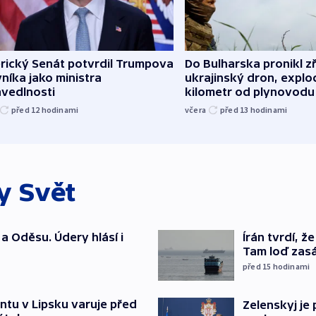
rický Senát potvrdil Trumpova
Do Bulharska pronikl z
níka jako ministra
ukrajinský dron, explo
avedlnosti
kilometr od plynovodu
před 12
hodinami
včera
před 13
hodinami
ky
Svět
a Oděsu. Údery hlásí i
Írán tvrdí, 
Tam loď zasáh
před 15
hodinami
ntu v Lipsku varuje před
Zelenskyj je