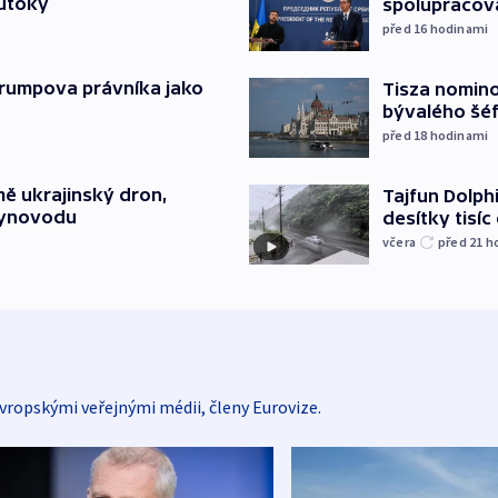
 útoky
spolupracova
před 16
hodinami
Trumpova právníka jako
Tisza nomin
bývalého šé
před 18
hodinami
mě ukrajinský dron,
Tajfun Dolphi
lynovodu
desítky tisí
včera
před 21
h
vropskými veřejnými médii, členy Eurovize.