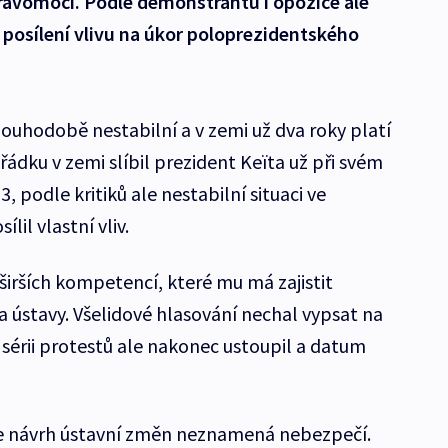
ravomocí. Podle demonstrantů i opozice ale
k posílení vlivu na úkor poloprezidentského
louhodobě nestabilní a v zemi už dva roky platí
ádku v zemi slíbil prezident Keïta už při svém
, podle kritiků ale nestabilní situaci ve
lil vlastní vliv.
širších kompetencí, které mu má zajistit
 ústavy. Všelidové hlasování nechal vypsat na
 sérii protestů ale nakonec ustoupil a datum
že návrh ústavní změn neznamená nebezpečí.