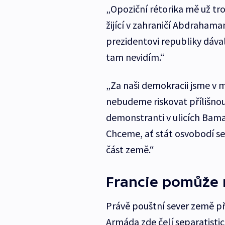
„Opoziční rétorika mě už tro
žijící v zahraničí Abdrahaman
prezidentovi republiky dáv
tam nevidím.“
„Za naši demokracii jsme v mi
nebudeme riskovat přílišnou
demonstranti v ulicích Bam
Chceme, ať stát osvobodí sev
část země.“
Francie pomůže 
Právě pouštní sever země př
Armáda zde čelí separatisti