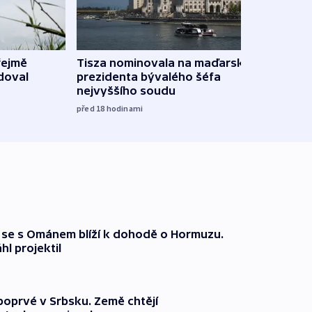
řejmě
Tisza nominovala na maďarského
Ruský
doval
prezidenta bývalého šéfa
čtyři 
nejvyššího soudu
včera
před 18
hodinami
že se s Ománem blíží k dohodě o Hormuzu.
l projektil
 poprvé v Srbsku. Země chtějí