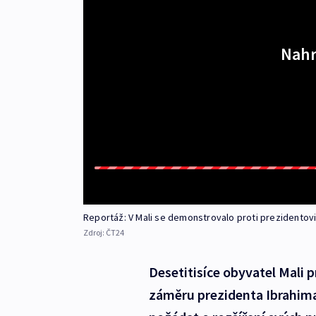
Nahr
Reportáž: V Mali se demonstrovalo proti prezidentov
Zdroj:
ČT24
Desetitisíce obyvatel Mali 
záměru prezidenta Ibrahima