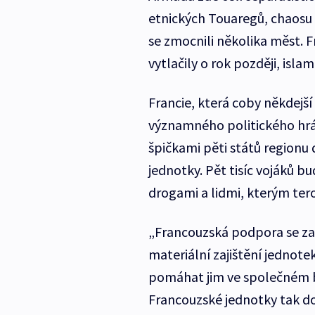
etnických Touaregů, chaosu vy
se zmocnili několika měst. 
vytlačily o rok později, isla
Francie, která coby někdejší
významného politického hrá
špičkami pěti států regionu 
jednotky. Pět tisíc vojáků b
drogami a lidmi, kterým tero
„Francouzská podpora se za
materiální zajištění jednot
pomáhat jim ve společném b
Francouzské jednotky tak do