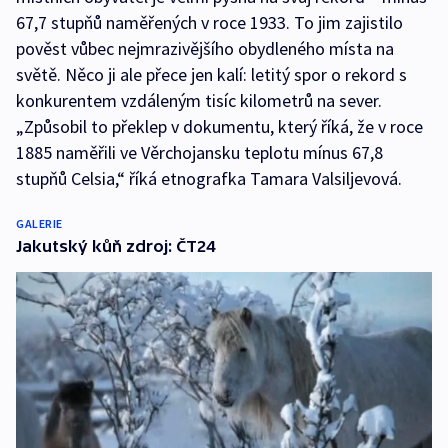
67,7 stupňů naměřených v roce 1933. To jim zajistilo
pověst vůbec nejmrazivějšího obydleného místa na
světě. Něco ji ale přece jen kalí: letitý spor o rekord s
konkurentem vzdáleným tisíc kilometrů na sever.
„Způsobil to překlep v dokumentu, který říká, že v roce
1885 naměřili ve Věrchojansku teplotu mínus 67,8
stupňů Celsia,“ říká etnografka Tamara Valsiljevová.
GALERIE
Jakutský kůň zdroj: ČT24