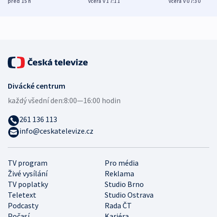
před 15
h
včera v 17:11
včera v 07:30
zdravotní rady
bezpečnostní
mezinárodní 
expert
Divácké centrum
každý všední den:
8:00—16:00 hodin
261 136 113
info@ceskatelevize.cz
TV program
Pro média
Živé vysílání
Reklama
TV poplatky
Studio Brno
Teletext
Studio Ostrava
Podcasty
Rada ČT
Počasí
Kariéra