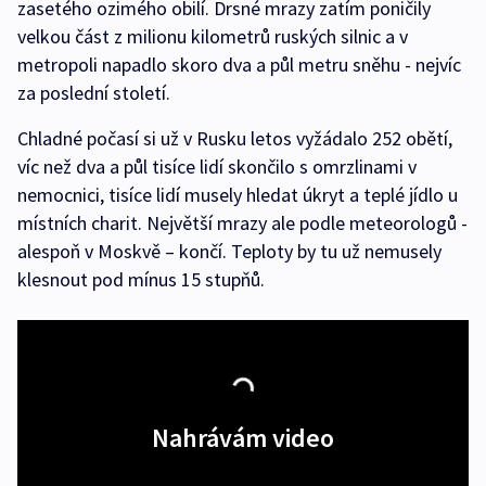
zasetého ozimého obilí. Drsné mrazy zatím poničily
velkou část z milionu kilometrů ruských silnic a v
metropoli napadlo skoro dva a půl metru sněhu - nejvíc
za poslední století.
Chladné počasí si už v Rusku letos vyžádalo 252 obětí,
víc než dva a půl tisíce lidí skončilo s omrzlinami v
nemocnici, tisíce lidí musely hledat úkryt a teplé jídlo u
místních charit. Největší mrazy ale podle meteorologů -
alespoň v Moskvě – končí. Teploty by tu už nemusely
klesnout pod mínus 15 stupňů.
Nahrávám video