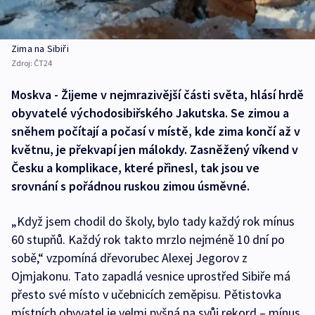
Zima na Sibiři
Zdroj:
ČT24
Moskva - Žijeme v nejmrazivější části světa, hlásí hrdě
obyvatelé východosibiřského Jakutska. Se zimou a
sněhem počítají a počasí v místě, kde zima končí až v
květnu, je překvapí jen málokdy. Zasněžený víkend v
Česku a komplikace, které přinesl, tak jsou ve
srovnání s pořádnou ruskou zimou úsměvné.
„Když jsem chodil do školy, bylo tady každý rok mínus
60 stupňů. Každý rok takto mrzlo nejméně 10 dní po
sobě,“ vzpomíná dřevorubec Alexej Jegorov z
Ojmjakonu. Tato zapadlá vesnice uprostřed Sibiře má
přesto své místo v učebnicích zeměpisu. Pětistovka
místních obyvatel je velmi pyšná na svůj rekord – mínus