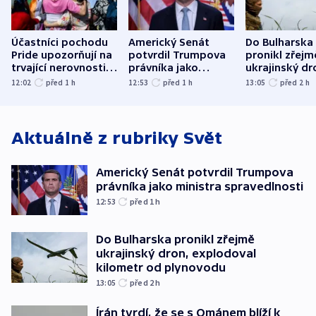
Účastníci pochodu
Americký Senát
Do Bulharska
Pride upozorňují na
potvrdil Trumpova
pronikl zřejm
trvající nerovnosti i
právníka jako
ukrajinský dr
společenskou
ministra
explodoval k
12:02
před 1
h
12:53
před 1
h
13:05
před 2
h
atmosféru
spravedlnosti
od plynovod
Aktuálně z rubriky
Svět
Americký Senát potvrdil Trumpova
právníka jako ministra spravedlnosti
12:53
před 1
h
Do Bulharska pronikl zřejmě
ukrajinský dron, explodoval
kilometr od plynovodu
13:05
před 2
h
Írán tvrdí, že se s Ománem blíží k