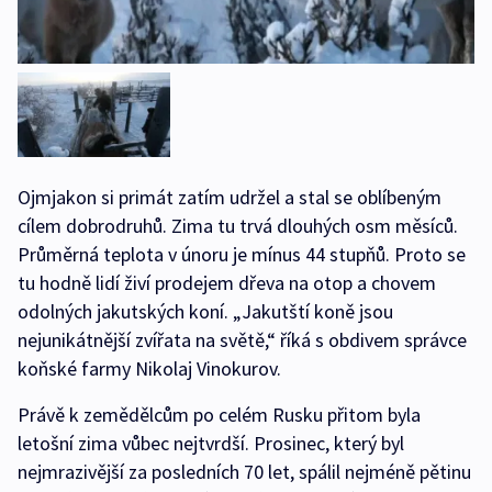
Ojmjakon si primát zatím udržel a stal se oblíbeným
cílem dobrodruhů. Zima tu trvá dlouhých osm měsíců.
Průměrná teplota v únoru je mínus 44 stupňů. Proto se
tu hodně lidí živí prodejem dřeva na otop a chovem
odolných jakutských koní. „Jakutští koně jsou
nejunikátnější zvířata na světě,“ říká s obdivem správce
koňské farmy Nikolaj Vinokurov.
Právě k zemědělcům po celém Rusku přitom byla
letošní zima vůbec nejtvrdší. Prosinec, který byl
nejmrazivější za posledních 70 let, spálil nejméně pětinu