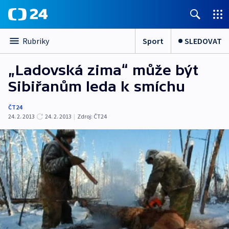
Sport
SLEDOVAT
Rubriky
„Ladovská zima“ může být
Sibiřanům leda k smíchu
ČT24
24. 2. 2013
24. 2. 2013
|
Zdroj:
ČT24