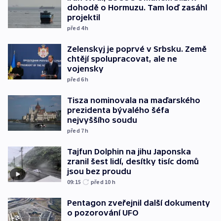
dohodě o Hormuzu. Tam loď zasáhl
projektil
před 4
h
Zelenskyj je poprvé v Srbsku. Země
chtějí spolupracovat, ale ne
vojensky
před 6
h
Tisza nominovala na maďarského
prezidenta bývalého šéfa
nejvyššího soudu
před 7
h
Tajfun Dolphin na jihu Japonska
zranil šest lidí, desítky tisíc domů
jsou bez proudu
09:15
před 10
h
Pentagon zveřejnil další dokumenty
o pozorování UFO