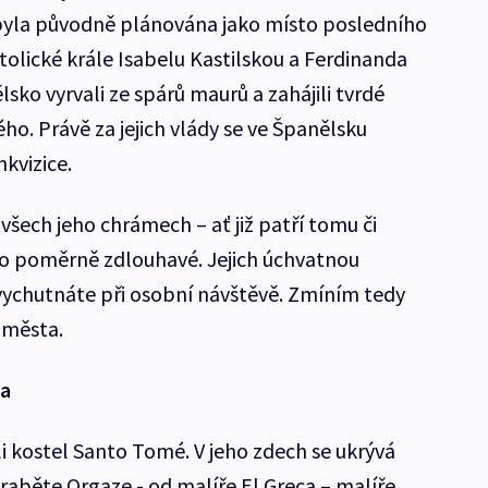
yla původně plánována jako místo posledního
olické krále Isabelu Kastilskou a Ferdinanda
sko vyrvali ze spárů maurů a zahájili tvrdé
o. Právě za jejich vlády se ve Španělsku
nkvizice.
 všech jeho chrámech – ať již patří tomu či
o poměrně zdlouhavé. Jejich úchvatnou
 vychutnáte při osobní návštěvě. Zmíním tedy
e města.
ca
i kostel Santo Tomé. V jeho zdech se ukrývá
raběte Orgaze - od malíře El Greca – malíře,