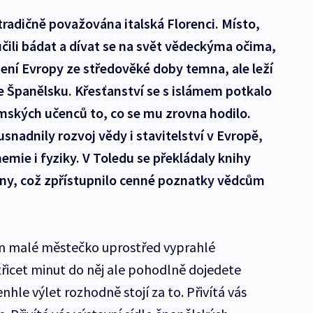
radičně považována italská Florenci. Místo,
učili bádat a dívat se na svět vědeckýma očima,
zení Evropy ze středověké doby temna, ale leží
ve Španělsku. Křesťanství se s islámem potkalo
imských učenců to, co se mu zrovna hodilo.
usnadnily rozvoj vědy i stavitelství v Evropě,
hemie i fyziky. V Toledu se překládaly knihy
ny, což zpřístupnilo cenné poznatky vědcům
jen malé městečko uprostřed vyprahlé
třicet minut do něj ale pohodlně dojedete
nhle výlet rozhodně stojí za to. Přivítá vás