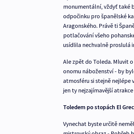
monumentální, vždyť také b
odpočinku pro španělské kat
Aragonského. Právě ti Španěl
potlačování všeho pohanskéh
usídlila nechvalně proslulá i
Ale zpět do Toleda. Mluvit o
onomu náboženství - by byl
atmosféru si stejně nejlépe
jen ty nejzajímavější atrakc
Toledem po stopách El Gre
Vynechat byste určitě neměl
mistrovský obraz - Pohřeb h