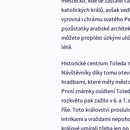
městečko, kde se zastavil čas
katolických králů, avšak ved
vyrovná i chrámu svatého Pe
pozůstatky arabské architek
můžete proplést úzkými ulič
létě.
Historické centrum Toleda 
Návštěvníky díky tomu otevř
hradbami, které měly město c
První známky osídlení Toled
rozkvětu pak zažilo v 6. a 7.
říše. Toto království proslu
intrikami a vraždami nepoho
králové umírali třeba jen po