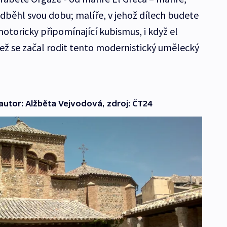
edběhl svou dobu; malíře, v jehož dílech budete
otoricky připomínající kubismus, i když el
, než se začal rodit tento modernistický umělecký
autor: Alžběta Vejvodová, zdroj: ČT24