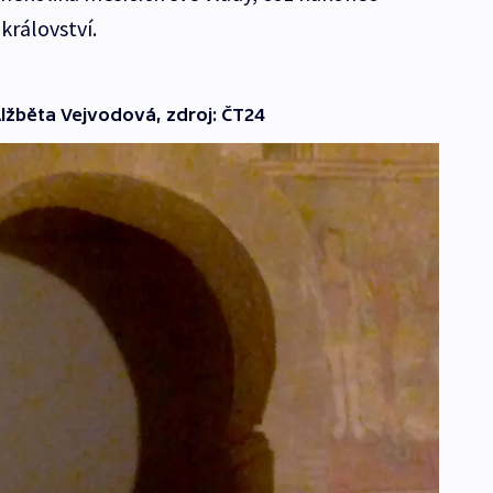
 království.
Alžběta Vejvodová, zdroj: ČT24