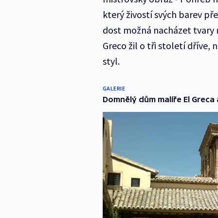
který živostí svých barev př
dost možná nacházet tvary n
Greco žil o tři století dříve
styl.
GALERIE
Domnělý dům malíře El Greca 