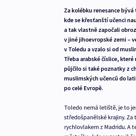
Za kolébku renesance bývá t
kde se křesťanští učenci na
a tak vlastně započali obro
v jiné jihoevropské zemi – 
v Toledu a vzalo si od musl
Třeba arabské číslice, které 
půjčilo si také poznatky z c
muslimských učenců do lati
po celé Evropě.
Toledo nemá letiště, je to 
středošpanělské krajiny. Za 
rychlovlakem z Madridu. A te