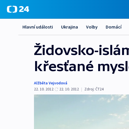
Hlavní události
Ukrajina
Volby
Domácí
Židovsko-islá
křesťané mysl
Alžběta Vejvodová
22. 10. 2012
22. 10. 2012
|
Zdroj:
ČT24