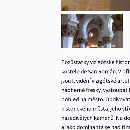
Pozůstatky vizigótské histo
kostele de San Román. V př
jsou k vidění vizigótské arte
nádherné fresky, vystoupat l
pohled na město. Obdivovat
historického města, jeho st
našedivělých kamenů. Na do
a jako dominanta se nad tím