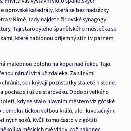
. Přivítá vás výstavní sídlo španělských
le obrovské katedrály, která se bez nadsázky
tra v Římě, tady najdete židovské synagogy i
tury. Taji starobylého španělského městečka se
kami, které nabídnou příjemný stín i v parném
má malebnou polohu na kopci nad řekou Tajo.
enou náručí vítá už zdaleka. Za silnými
hránit, se ukrývají pozůstatky staleté historie.
a pocházejí už ze starověku. Období velkého
 století, kdy se stalo hlavním městem vizigótské
lo demokratickou volbou králů, ale i krvelačnými
dlných soků. Kvůli tomu často vizigótští
 několika měsících své vlády, což nakonec