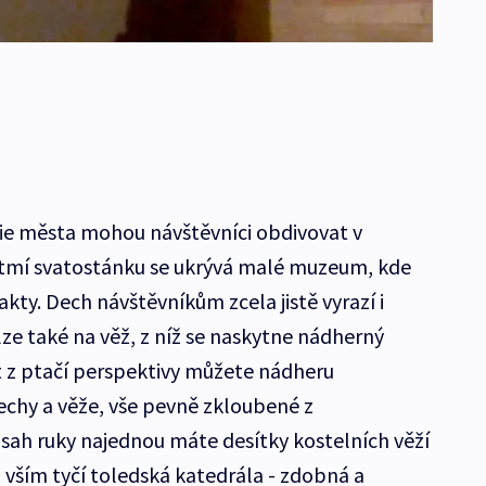
rie města mohou návštěvníci obdivovat v
ítmí svatostánku se ukrývá malé muzeum, kde
fakty. Dech návštěvníkům zcela jistě vyrazí i
ze také na věž, z níž se naskytne nádherný
 z ptačí perspektivy můžete nádheru
řechy a věže, vše pevně zkloubené z
sah ruky najednou máte desítky kostelních věží
 vším tyčí toledská katedrála - zdobná a