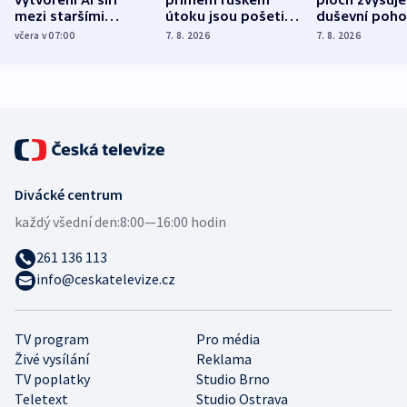
mezi staršími
útoku jsou pošetilé,
duševní poho
Poláky nebezpečné
míní estonský
ukázala
včera v 07:00
7. 8. 2026
7. 8. 2026
zdravotní rady
bezpečnostní
mezinárodní 
expert
Divácké centrum
každý všední den:
8:00—16:00 hodin
261 136 113
info@ceskatelevize.cz
TV program
Pro média
Živé vysílání
Reklama
TV poplatky
Studio Brno
Teletext
Studio Ostrava