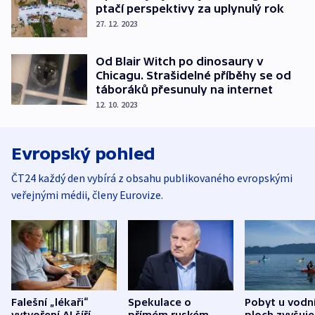
ptačí perspektivy za uplynulý rok
27. 12. 2023
Od Blair Witch po dinosaury v
Chicagu. Strašidelné příběhy se od
táboráků přesunuly na internet
12. 10. 2023
Evropský pohled
ČT24 každý den vybírá z obsahu publikovaného evropskými
veřejnými médii, členy Eurovize.
Falešní „lékaři“
Spekulace o
Pobyt u vodn
vytvoření AI šíří
přímém ruském
ploch zvyšuje