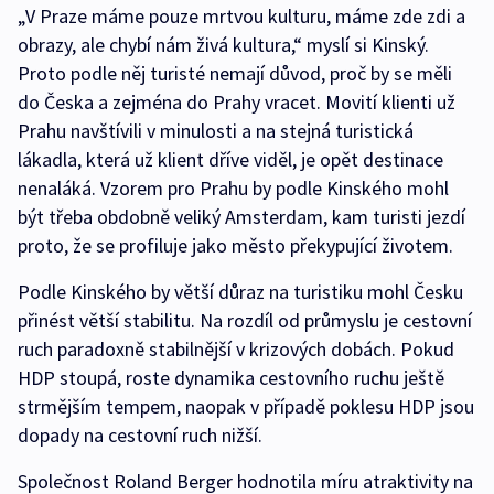
„V Praze máme pouze mrtvou kulturu, máme zde zdi a
obrazy, ale chybí nám živá kultura,“ myslí si Kinský.
Proto podle něj turisté nemají důvod, proč by se měli
do Česka a zejména do Prahy vracet. Movití klienti už
Prahu navštívili v minulosti a na stejná turistická
lákadla, která už klient dříve viděl, je opět destinace
nenaláká. Vzorem pro Prahu by podle Kinského mohl
být třeba obdobně veliký Amsterdam, kam turisti jezdí
proto, že se profiluje jako město překypující životem.
Podle Kinského by větší důraz na turistiku mohl Česku
přinést větší stabilitu. Na rozdíl od průmyslu je cestovní
ruch paradoxně stabilnější v krizových dobách. Pokud
HDP stoupá, roste dynamika cestovního ruchu ještě
strmějším tempem, naopak v případě poklesu HDP jsou
dopady na cestovní ruch nižší.
Společnost Roland Berger hodnotila míru atraktivity na