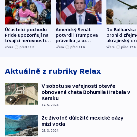
Účastníci pochodu
Americký Senát
Do Bulharska
Pride upozorňují na
potvrdil Trumpova
pronikl zřejm
trvající nerovnosti i
právníka jako
ukrajinský dr
společenskou
ministra
explodoval k
včera
před 11
h
včera
před 11
h
včera
před 12
h
atmosféru
spravedlnosti
od plynovod
Aktuálně z rubriky
Relax
V sobotu se veřejnosti otevře
obnovená chata Bohumila Hrabala v
Kersku
17. 5. 2024
Ze životně důležité mexické oázy
mizí voda
25. 3. 2024