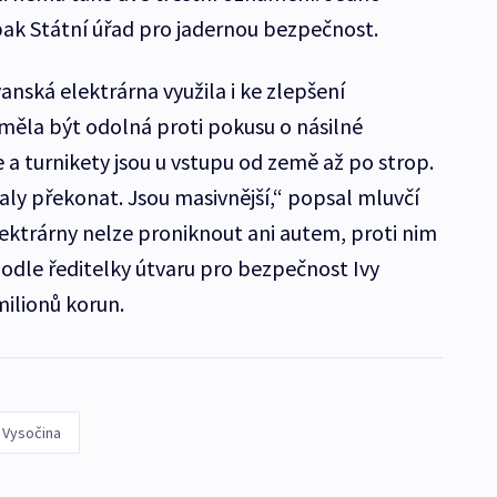
ak Státní úřad pro jadernou bezpečnost.
nská elektrárna využila i ke zlepšení
měla být odolná proti pokusu o násilné
 a turnikety jsou u vstupu od země až po strop.
aly překonat. Jsou masivnější,“ popsal mluvčí
lektrárny nelze proniknout ani autem, proti nim
 Podle ředitelky útvaru pro bezpečnost Ivy
ilionů korun.
j Vysočina