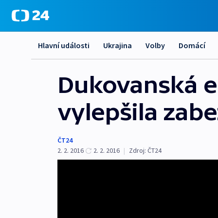
Hlavní události
Ukrajina
Volby
Domácí
Dukovanská e
vylepšila zab
ČT24
2. 2. 2016
2. 2. 2016
|
Zdroj:
ČT24