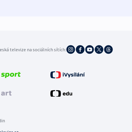
4. 8. 20
eská televize na sociálních sítích:
din