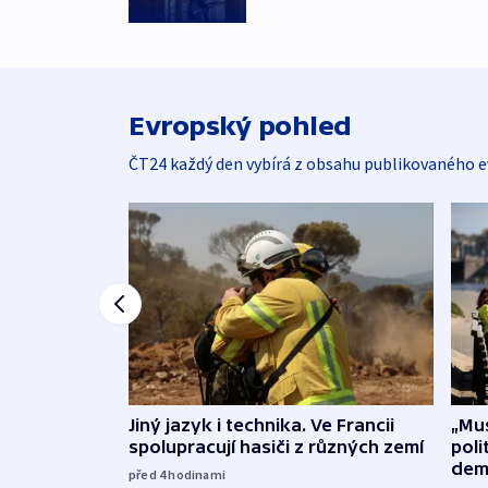
Evropský pohled
ČT24 každý den vybírá z obsahu publikovaného e
Jiný jazyk i technika. Ve Francii
„Mus
spolupracují hasiči z různých zemí
poli
dem
před 4
hodinami