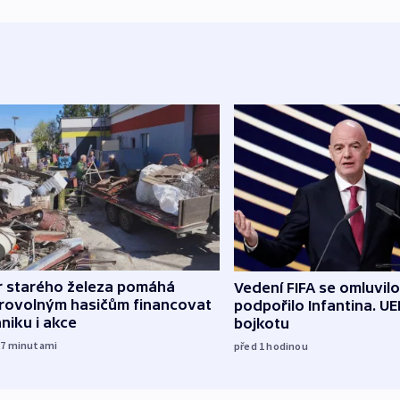
r starého železa pomáhá
Vedení FIFA se omluvil
rovolným hasičům financovat
podpořilo Infantina. UE
niku i akce
bojkotu
27
minutami
před 1
hodinou