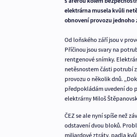
s aférou kolem bezpečnostní
elektrárna musela kvůli net
obnovení provozu jednoho 
Od loňského září jsou v pro
Příčinou jsou svary na potru
rentgenové snímky. Elektrárna
netěsnostem části potrubí z
provozu o několik dnů. „D
předpokládám uvedení do pro
elektrárny Miloš Štěpanovsk
ČEZ se ale nyní spíše než z
odstavení dvou bloků. Probl
miliardové ztráty, padla kv