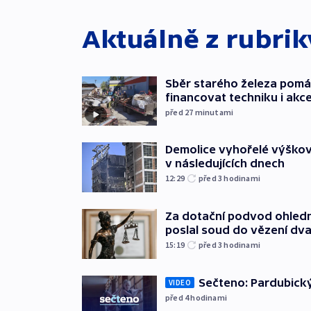
Aktuálně z rubri
Sběr starého železa pom
financovat techniku i akc
před 27
minutami
Demolice vyhořelé výškov
v následujících dnech
12:29
před 3
hodinami
Za dotační podvod ohled
poslal soud do vězení dv
15:19
před 3
hodinami
Sečteno: Pardubický
VIDEO
před 4
hodinami