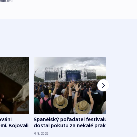
odinami
Španělský pořadatel festivalu
ováni
Lesn
dostal pokutu za nekalé praktiky
mí. Bojovali
dopa
zdrav
4. 8. 2026