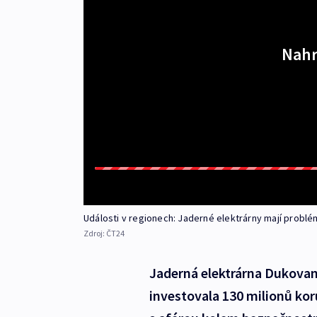
Nahr
Události v regionech: Jaderné elektrárny mají problé
Zdroj:
ČT24
Jaderná elektrárna Dukova
investovala 130 milionů ko