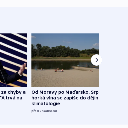
o za chyby a
Od Moravy po Maďarsko. Srpnová
Ukraj
FA trvá na
horká vlna se zapíše do dějin
Rusko
klimatologie
08:52
před 2
hodinami