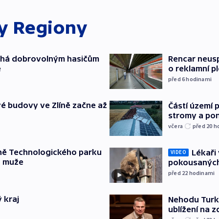
ky
Regiony
áhá dobrovolným hasičům
Rencar neusp
e
o reklamní p
před 6
hodinami
é budovy ve Zlíně začne až
Částí území 
stromy a pon
včera
před 20
h
ně Technologického parku
Lékaři 
VIDEO
a muže
pokousaných
před 22
hodinami
 kraj
Nehodu Turka
ublížení na z