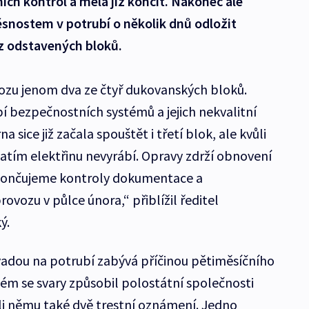
ch kontrol a měla již končit. Nakonec ale
ěsnostem v potrubí o několik dnů odložit
z odstavených bloků.
vozu jenom dva ze čtyř dukovanských bloků.
bí bezpečnostních systémů a jejich nekvalitní
 sice již začala spouštět i třetí blok, ale kvůli
atím elektřinu nevyrábí. Opravy zdrží obnovení
okončujeme kontroly dokumentace a
vozu v půlce února,“ přiblížil ředitel
ý.
ávadou na potrubí zabývá příčinou pětiměsíčního
ém se svary způsobil polostátní společnosti
ůli němu také dvě trestní oznámení. Jedno