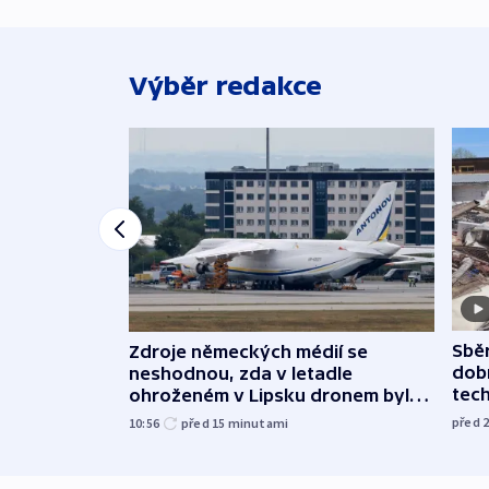
Výběr redakce
Sbě
Zdroje německých médií se
dob
neshodnou, zda v letadle
tech
ohroženém v Lipsku dronem byla
munice
před 
10:56
před 15
minutami