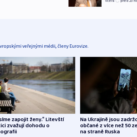
včera
před 23
h
vropskými veřejnými médii, členy Eurovize.
íme zapojit ženy.“ Litevští
Na Ukrajině jsou zadrž
tici zvažují dohodu o
občané z více než 50 ze
ografii
na straně Ruska