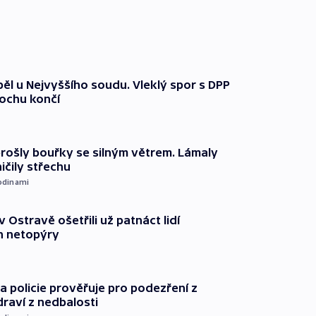
ěl u Nejvyššího soudu. Vleklý spor s DPP
lochu končí
prošly bouřky se silným větrem. Lámaly
ičily střechu
odinami
v Ostravě ošetřili už patnáct lidí
 netopýry
 policie prověřuje pro podezření z
draví z nedbalosti