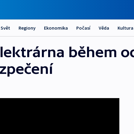
Svět
Regiony
Ekonomika
Počasí
Věda
Kultura
lektrárna během o
ezpečení