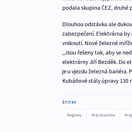
podala skupina ČEZ, druhé p
Dlouhou odstávku ale dukova
zabezpečení. Elektrárna by 
vniknutí. Nové železné mříže
„Jsou řešeny tak, aby se ned
elektrárny Jiří Bezděk. Do e
je u vjezdu železná bariéra.
Kubáňové stály úpravy 130 m
ŠTÍTKY
Regiony
Kraj Vysočina
Kra