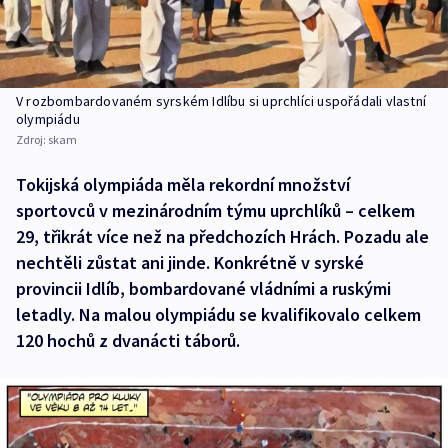
V rozbombardovaném syrském Idlíbu si uprchlíci uspořádali vlastní
olympiádu
Zdroj:
skam
Tokijská olympiáda měla rekordní množství
sportovců v mezinárodním týmu uprchlíků – celkem
29, třikrát více než na předchozích Hrách. Pozadu ale
nechtěli zůstat ani jinde. Konkrétně v syrské
provincii Idlíb, bombardované vládními a ruskými
letadly. Na malou olympiádu se kvalifikovalo celkem
120 hochů z dvanácti táborů.