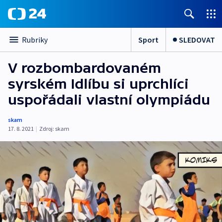
Sport
SLEDOVAT
Rubriky
V rozbombardovaném
syrském Idlíbu si uprchlíci
uspořádali vlastní olympiádu
skam
17. 8. 2021
|
Zdroj:
skam