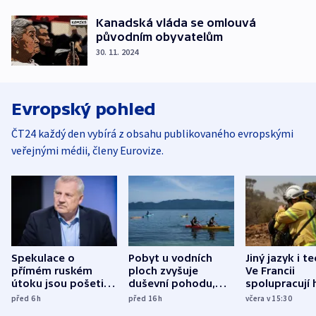
Kanadská vláda se omlouvá
původním obyvatelům
30. 11. 2024
Evropský pohled
ČT24 každý den vybírá z obsahu publikovaného evropskými
veřejnými médii, členy Eurovize.
Spekulace o
Pobyt u vodních
Jiný jazyk i t
přímém ruském
ploch zvyšuje
Ve Francii
útoku jsou pošetilé,
duševní pohodu,
spolupracují h
míní estonský
ukázala
různých zemí
před 6
h
před 16
h
včera v 15:30
bezpečnostní
mezinárodní studie