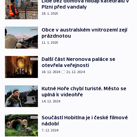
Lidé bez domova hlídají katedrálu v
Plzni před vandaly
18. 1. 2025
Obce v australském vnitrozemí zejí
prázdnotou
11. 1. 2025
Další část Neronova paláce se
otevřela veřejnosti
18. 12. 2024
21. 12. 2024
Kutné Hoře chybí turisté. Město se
upíná k videohře
14. 12. 2024
Součástí Hobitína je i české filmové
nádobí
7. 12. 2024