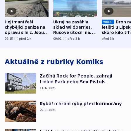
Hejtmani řeší
Ukrajina zasáhla
Dron n
VIDEO
chybějící peníze na
sklad Wildberries,
letišti u Lips
opravu silnic. Jsou
Rusové útočili na
skoro kilo trh
nenárokové, namítá
trh, hasiče či
indicie ukazuj
09:15
před 2
h
09:02
před 3
h
před 3
h
ministerstvo
stadion
Rusko
Aktuálně z rubriky
Komiks
Začíná Rock for People, zahrají
Linkin Park nebo Sex Pistols
11. 6. 2025
Rybáři chrání ryby před kormorány
25. 1. 2025