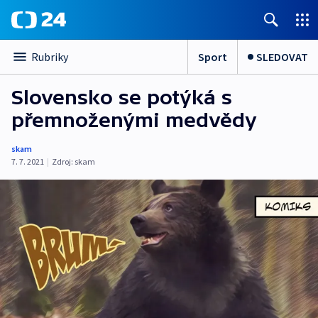
Sport
SLEDOVAT
Rubriky
Slovensko se potýká s
přemnoženými medvědy
skam
7. 7. 2021
|
Zdroj:
skam