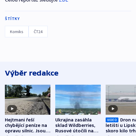
ŠTÍTKY
Komiks
ČT24
Výběr redakce
Hejtmani řeší
Ukrajina zasáhla
Dron n
VIDEO
chybějící peníze na
sklad Wildberries,
letišti u Lips
opravu silnic. Jsou
Rusové útočili na
skoro kilo trh