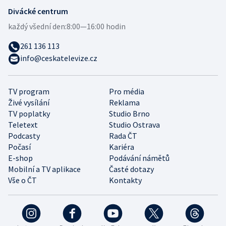
Divácké centrum
každý všední den:
8:00—16:00 hodin
261 136 113
info@ceskatelevize.cz
TV program
Pro média
Živé vysílání
Reklama
TV poplatky
Studio Brno
Teletext
Studio Ostrava
Podcasty
Rada ČT
Počasí
Kariéra
E-shop
Podávání námětů
Mobilní a TV aplikace
Časté dotazy
Vše o ČT
Kontakty