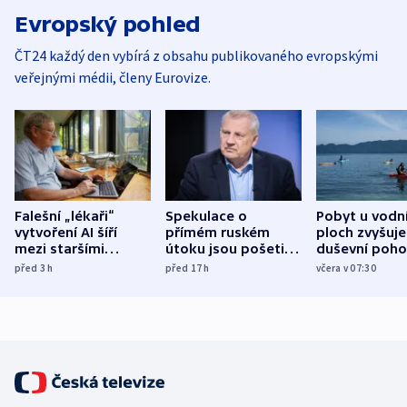
Evropský pohled
ČT24 každý den vybírá z obsahu publikovaného evropskými
veřejnými médii, členy Eurovize.
Falešní „lékaři“
Spekulace o
Pobyt u vodn
vytvoření AI šíří
přímém ruském
ploch zvyšuje
mezi staršími
útoku jsou pošetilé,
duševní poho
Poláky nebezpečné
míní estonský
ukázala
před 3
h
před 17
h
včera v 07:30
zdravotní rady
bezpečnostní
mezinárodní 
expert