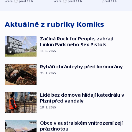
nenárokové, namítá
trh, hasiče či
indicie ukazuj
včera
před 13
h
včera
před 14
h
před 14
h
ministerstvo
stadion
Rusko
Aktuálně z rubriky
Komiks
Začíná Rock for People, zahrají
Linkin Park nebo Sex Pistols
11. 6. 2025
Rybáři chrání ryby před kormorány
25. 1. 2025
Lidé bez domova hlídají katedrálu v
Plzni před vandaly
18. 1. 2025
Obce v australském vnitrozemí zejí
prázdnotou