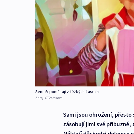
Senioři pomáhají v těžkých časech
Zdroj:
ČT24/skam
Sami jsou ohrožení, přesto s
zásobují jimi své příbuzné
Někteří důchodci dokonce na