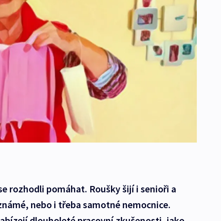
e rozhodli pomáhat. Roušky šijí i senioři a
, známé, nebo i třeba samotné nemocnice.
bízejí dlouholeté pracovní zkušenosti, jako