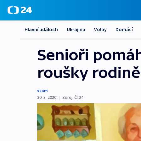
Hlavní události
Ukrajina
Volby
Domácí
Senioři pomáha
roušky rodině
skam
30. 3. 2020
|
Zdroj:
ČT24