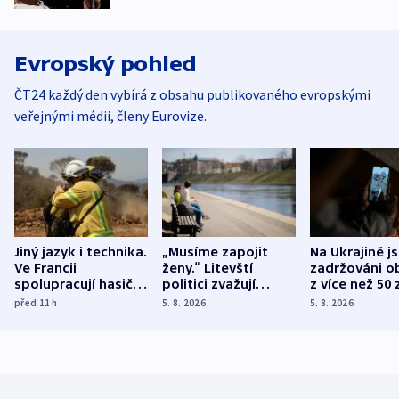
Evropský pohled
ČT24 každý den vybírá z obsahu publikovaného evropskými
veřejnými médii, členy Eurovize.
Jiný jazyk i technika.
„Musíme zapojit
Na Ukrajině j
Ve Francii
ženy.“ Litevští
zadržováni o
spolupracují hasiči z
politici zvažují
z více než 50 
různých zemí
dohodu o
Bojovali na s
před 11
h
5. 8. 2026
5. 8. 2026
demografii
Ruska