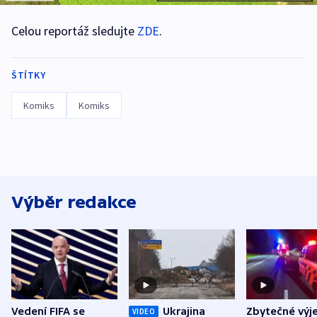
Celou reportáž sledujte
ZDE
.
ŠTÍTKY
Komiks
Komiks
Výběr redakce
Vedení FIFA se
Ukrajina
Zbytečné výj
VIDEO