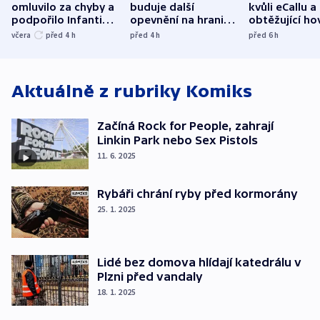
omluvilo za chyby a
buduje další
kvůli eCallu a
podpořilo Infantina.
opevnění na hranici
obtěžující ho
UEFA trvá na
s Běloruskem
zdržují záchr
včera
před 4
h
před 4
h
před 6
h
bojkotu
Aktuálně z rubriky
Komiks
Začíná Rock for People, zahrají
Linkin Park nebo Sex Pistols
11. 6. 2025
Rybáři chrání ryby před kormorány
25. 1. 2025
Lidé bez domova hlídají katedrálu v
Plzni před vandaly
18. 1. 2025