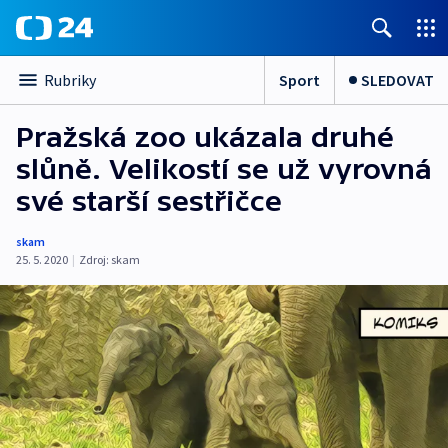
Sport
SLEDOVAT
Rubriky
Pražská zoo ukázala druhé
slůně. Velikostí se už vyrovná
své starší sestřičce
skam
25. 5. 2020
|
Zdroj:
skam