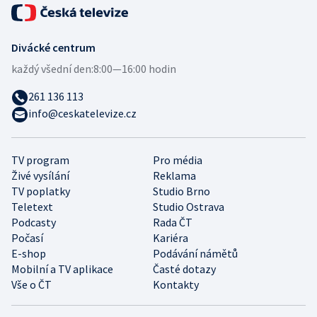
Divácké centrum
každý všední den:
8:00—16:00 hodin
261 136 113
info@ceskatelevize.cz
TV program
Pro média
Živé vysílání
Reklama
TV poplatky
Studio Brno
Teletext
Studio Ostrava
Podcasty
Rada ČT
Počasí
Kariéra
E-shop
Podávání námětů
Mobilní a TV aplikace
Časté dotazy
Vše o ČT
Kontakty