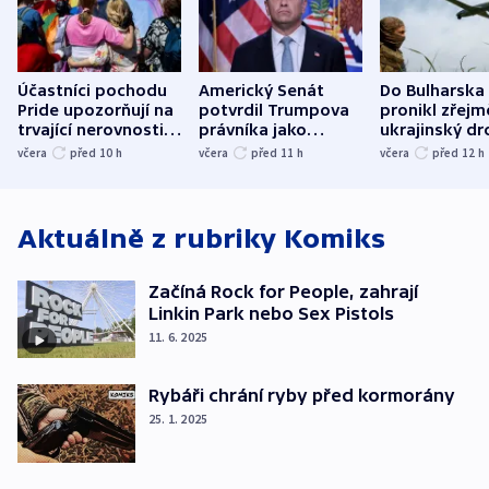
Účastníci pochodu
Americký Senát
Do Bulharska
Pride upozorňují na
potvrdil Trumpova
pronikl zřejm
trvající nerovnosti i
právníka jako
ukrajinský dr
společenskou
ministra
explodoval k
včera
před 10
h
včera
před 11
h
včera
před 12
h
atmosféru
spravedlnosti
od plynovod
Aktuálně z rubriky
Komiks
Začíná Rock for People, zahrají
Linkin Park nebo Sex Pistols
11. 6. 2025
Rybáři chrání ryby před kormorány
25. 1. 2025