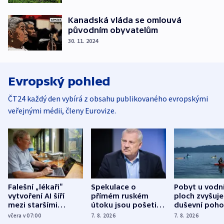
Kanadská vláda se omlouvá
původním obyvatelům
30. 11. 2024
Evropský pohled
ČT24 každý den vybírá z obsahu publikovaného evropskými
veřejnými médii, členy Eurovize.
Falešní „lékaři“
Spekulace o
Pobyt u vodn
vytvoření AI šíří
přímém ruském
ploch zvyšuje
mezi staršími
útoku jsou pošetilé,
duševní poho
Poláky nebezpečné
míní estonský
ukázala
včera v 07:00
7. 8. 2026
7. 8. 2026
zdravotní rady
bezpečnostní
mezinárodní 