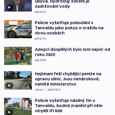
ubývá. Hydrolog: Klíčem je
zadržování vody
před 3
h
Policie vyšetřuje pobodání v
Tanvaldu jako pokus o vraždu na
dvou osobách
před 7
h
Adopcí dospělých bylo loni nejvíc od
roku 2020
před 9
h
Hejtmani řeší chybějící peníze na
opravu silnic. Jsou nenárokové,
namítá ministerstvo
včera
před 22
h
Policie vyšetřuje násilný čin v
Tanvaldu, bodná zranění při něm
utrpěli tři lidé