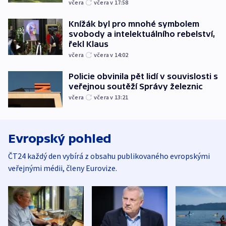
včera
včera v 17:58
Knížák byl pro mnohé symbolem
svobody a intelektuálního rebelství,
řekl Klaus
včera
včera v 14:02
Policie obvinila pět lidí v souvislosti s
veřejnou soutěží Správy železnic
včera
včera v 13:21
Evropský pohled
ČT24 každý den vybírá z obsahu publikovaného evropskými
veřejnými médii, členy Eurovize.