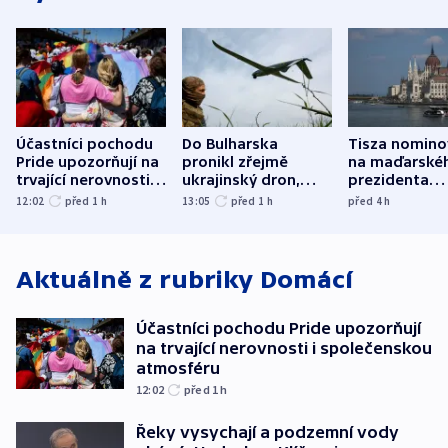
Účastníci pochodu
Do Bulharska
Tisza nomino
Pride upozorňují na
pronikl zřejmě
na maďarské
trvající nerovnosti i
ukrajinský dron,
prezidenta
společenskou
explodoval kilometr
bývalého šéf
12:02
před 1
h
13:05
před 1
h
před 4
h
atmosféru
od plynovodu
nejvyššího s
Aktuálně z rubriky
Domácí
Účastníci pochodu Pride upozorňují
na trvající nerovnosti i společenskou
atmosféru
12:02
před 1
h
Řeky vysychají a podzemní vody