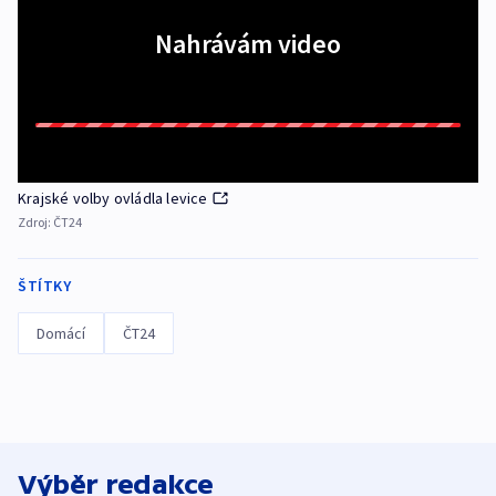
Nahrávám video
Krajské volby ovládla levice
Zdroj:
ČT24
ŠTÍTKY
Domácí
ČT24
Výběr redakce