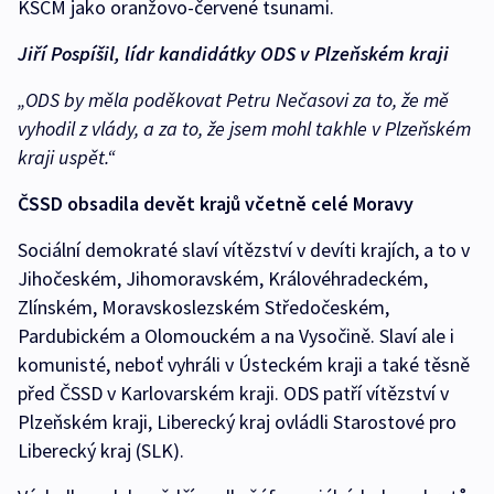
KSČM jako oranžovo-červené tsunami.
Jiří Pospíšil, lídr kandidátky ODS v Plzeňském kraji
„ODS by měla poděkovat Petru Nečasovi za to, že mě
vyhodil z vlády, a za to, že jsem mohl takhle v Plzeňském
kraji uspět.“
ČSSD obsadila devět krajů včetně celé Moravy
Sociální demokraté slaví vítězství v devíti krajích, a to v
Jihočeském, Jihomoravském, Královéhradeckém,
Zlínském, Moravskoslezském Středočeském,
Pardubickém a Olomouckém a na Vysočině. Slaví ale i
komunisté, neboť vyhráli v Ústeckém kraji a také těsně
před ČSSD v Karlovarském kraji. ODS patří vítězství v
Plzeňském kraji, Liberecký kraj ovládli Starostové pro
Liberecký kraj (SLK).