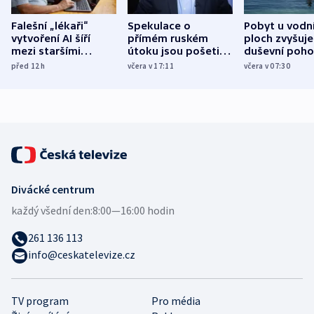
Falešní „lékaři“
Spekulace o
Pobyt u vodn
vytvoření AI šíří
přímém ruském
ploch zvyšuje
mezi staršími
útoku jsou pošetilé,
duševní poho
Poláky nebezpečné
míní estonský
ukázala
před 12
h
včera v 17:11
včera v 07:30
zdravotní rady
bezpečnostní
mezinárodní 
expert
Divácké centrum
každý všední den:
8:00—16:00 hodin
261 136 113
info@ceskatelevize.cz
TV program
Pro média