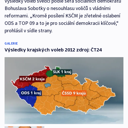
Výsledky voleb svědčí podle šéfa sociálních demokratů
Bohuslava Sobotky o nesouhlasu voličů s vládními
reformami. „Kromě posílení KSČM je zřetelné oslabení
ODS a TOP 09 a to je pro sociální demokracii klíčové,“
prohlásil v sídle strany.
GALERIE
Výsledky krajských voleb 2012 zdroj: ČT24