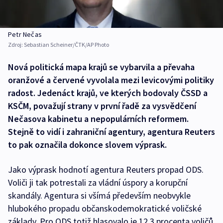
Petr Nečas
Zdroj:
Sebastian Scheiner/ČTK/AP Photo
Nová politická mapa krajů se vybarvila a převaha
oranžové a červené vyvolala mezi levicovými politiky
radost. Jedenáct krajů, ve kterých bodovaly ČSSD a
KSČM, považují strany v první řadě za vysvědčení
Nečasova kabinetu a nepopulárních reformem.
Stejně to vidí i zahraniční agentury, agentura Reuters
to pak označila dokonce slovem výprask.
Jako výprask hodnotí agentura Reuters propad ODS.
Voliči ji tak potrestali za vládní úspory a korupční
skandály. Agentura si všímá především neobvykle
hlubokého propadu občanskodemokratické voličské
základy. Pro ODS totiž hlasovalo je 12,3 procenta voličů,