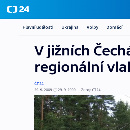
Hlavní události
Ukrajina
Volby
Domácí
V jižních Čec
regionální vla
ČT24
29. 9. 2009
29. 9. 2009
|
Zdroj:
ČT24