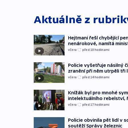
Aktuálně z rubri
Hejtmani řeší chybějící pen
nenárokové, namítá minis
včera
před 10
hodinami
Policie vyšetřuje násilný 
zranění při něm utrpěli tři 
včera
před 14
hodinami
Knížák byl pro mnohé sy
intelektuálního rebelství, 
včera
před 17
hodinami
Policie obvinila pět lidí v 
soutěží Správy železnic