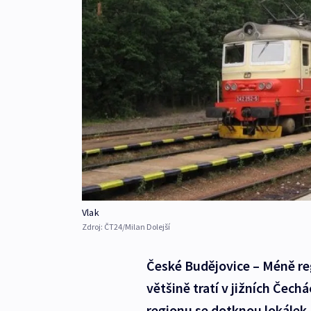
Vlak
Zdroj:
ČT24/Milan Dolejší
České Budějovice – Méně reg
většině tratí v jižních Čech
regionu se dotknou lokálek, 