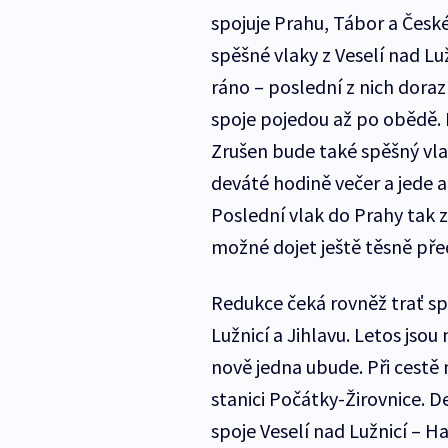
spojuje Prahu, Tábor a České
spěšné vlaky z Veselí nad L
ráno – poslední z nich doraz
spoje pojedou až po obědě.
Zrušen bude také spěšný vlak
deváté hodině večer a jede a
Poslední vlak do Prahy tak z
možné dojet ještě těsně př
Redukce čeká rovněž trať spoj
Lužnicí a Jihlavu. Letos jsou
nově jedna ubude. Při cestě
stanici Počátky-Žirovnice. D
spoje Veselí nad Lužnicí – H