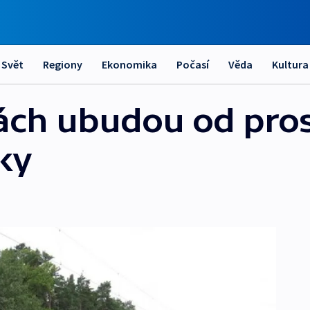
Svět
Regiony
Ekonomika
Počasí
Věda
Kultura
hách ubudou od pro
ky