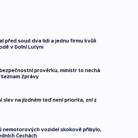
l před soud dva lidi a jednu firmu kvůli
odě v Dolní Lutyni
l bezpečnostní prověrku, ministr to nechá
ší Seznam Zprávy
 slev na jízdném teď není priorita, zní z
čů nemotorových vozidel skokově přibylo,
ředních Čechách