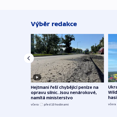
Výběr redakce
Ukra
Hejtmani řeší chybějící peníze na
Wild
opravu silnic. Jsou nenárokové,
hasi
namítá ministerstvo
včera
včera
před 10
hodinami