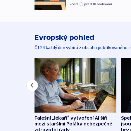
včera
před 18
hodinami
Evropský pohled
ČT24 každý den vybírá z obsahu publikovaného e
Falešní „lékaři“ vytvoření AI šíří
Spe
mezi staršími Poláky nebezpečné
jsou
zdravotní rady
bez