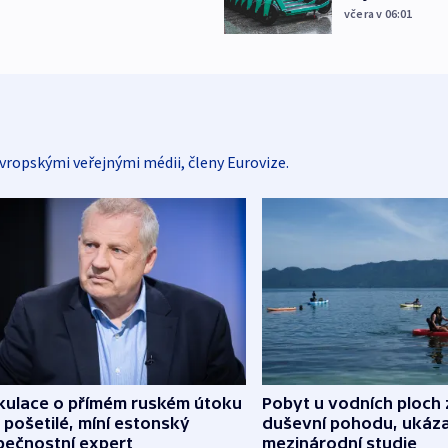
včera v 06:01
vropskými veřejnými médii, členy Eurovize.
kulace o přímém ruském útoku
Pobyt u vodních ploch 
 pošetilé, míní estonský
duševní pohodu, ukáza
pečnostní expert
mezinárodní studie