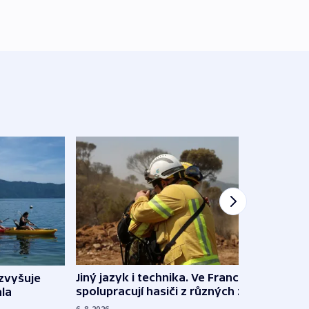
Jiný jazyk i technika. Ve Francii
zvyšuje
„Musí
spolupracují hasiči z různých zemí
la
polit
demo
6. 8. 2026