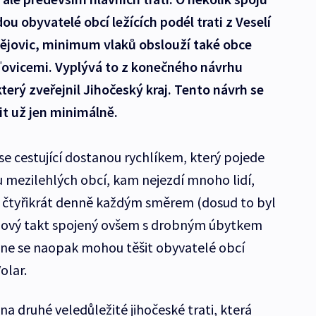
ou obyvatelé obcí ležících podél trati z Veselí
ějovic, minimum vlaků obslouží také obce
ovicemi. Vyplývá to z konečného návrhu
který zveřejnil Jihočeský kraj. Tento návrh se
šit už jen minimálně.
se cestující dostanou rychlíkem, který pojede
u mezilehlých obcí, kam nejezdí mnoho lidí,
ze čtyřikrát denně každým směrem (dosud to byl
nový takt spojený ovšem s drobným úbytkem
dne se naopak mohou těšit obyvatelé obcí
olar.
na druhé veledůležité jihočeské trati, která