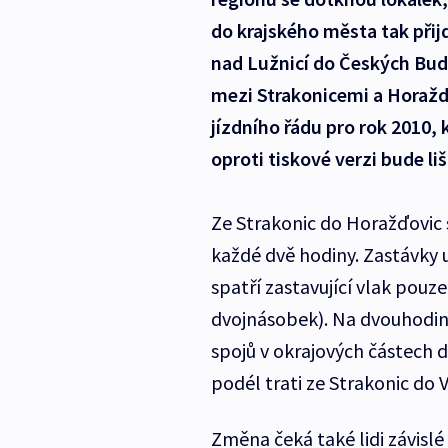
do krajského města tak přijd
nad Lužnicí do Českých Bud
mezi Strakonicemi a Horažď
jízdního řádu pro rok 2010, 
oproti tiskové verzi bude li
Ze Strakonic do Horažďovic 
každé dvě hodiny. Zastávky 
spatří zastavující vlak pou
dvojnásobek). Na dvouhodi
spojů v okrajových částech 
podél trati ze Strakonic do V
Změna čeká také lidi závislé 