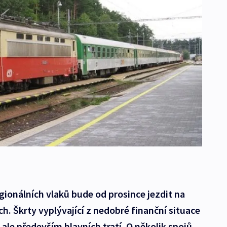
ionálních vlaků bude od prosince jezdit na
ách. Škrty vyplývající z nedobré finanční situace
ale především hlavních tratí. O několik spojů