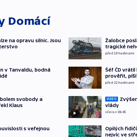
ky
Domácí
íze na opravu silnic. Jsou
Žalobce posla
terstvo
tragické neh
před 19
hodinami
Šéf ČD vráti
čin v Tanvaldu, bodná
prověřit, pí
lidé
před 22
hodinami
Zvýšení
mbolem svobody a
VIDEO
vlády
řekl Klaus
včera v 06:45
Opilých řidi
souvislosti s veřejnou
nejvíc ve st