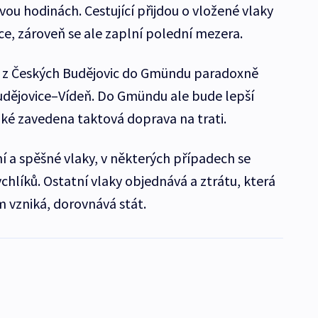
ou hodinách. Cestující přijdou o vložené vlaky
ce, zároveň se ale zaplní polední mezera.
ti z Českých Budějovic do Gmündu paradoxně
udějovice–Vídeň. Do Gmündu ale bude lepší
aké zavedena taktová doprava na trati.
í a spěšné vlaky, v některých případech se
ychlíků. Ostatní vlaky objednává a ztrátu, která
m vzniká, dorovnává stát.