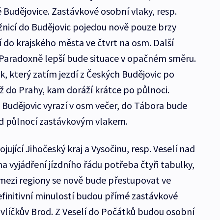
 Budějovice. Zastávkové osobní vlaky, resp.
užnicí do Budějovic pojedou nově pouze brzy
í do krajského města ve čtvrt na osm. Další
 Paradoxně lepší bude situace v opačném směru.
, který zatím jezdí z Českých Budějovic po
ž do Prahy, kam doráží krátce po půlnoci.
 Budějovic vyrazí v osm večer, do Tábora bude
ed půlnocí zastávkovým vlakem.
ující Jihočeský kraj a Vysočinu, resp. Veselí nad
 na vyjádření jízdního řádu potřeba čtyři tabulky,
 mezi regiony se nově bude přestupovat ve
efinitivní minulostí budou přímé zastávkové
avlíčkův Brod. Z Veselí do Počátků budou osobní