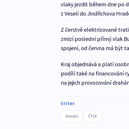
vlaky jezdit během dne po dv
z Veselí do Jindřichova Hrad
Z čerstvě elektrizované tra
zmizí poslední přímý vlak B
spojení, od června má být t
Kraj objednává a platí osobn
podílí také na financování r
na jejich provozování drahá
ŠTÍTKY
Domácí
ČT24