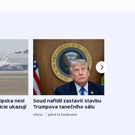
Lipska nesl
Soud nařídil zastavit stavbu
Žido
icie ukazují
Trumpova tanečního sálu
břehu
kriti
včera
před 11
hodinami
před 1