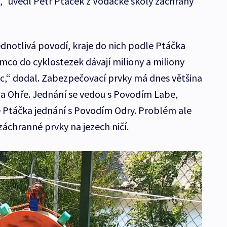
“ uvedl Petr Ptáček z Vodácké školy záchrany
jednotlivá povodí, kraje do nich podle Ptáčka
mco do cyklostezek dávají miliony a miliony
nic,“ dodal. Zabezpečovací prvky má dnes většina
y a Ohře. Jednání se vedou s Povodím Labe,
 Ptáčka jednání s Povodím Odry. Problém ale
 záchranné prvky na jezech ničí.