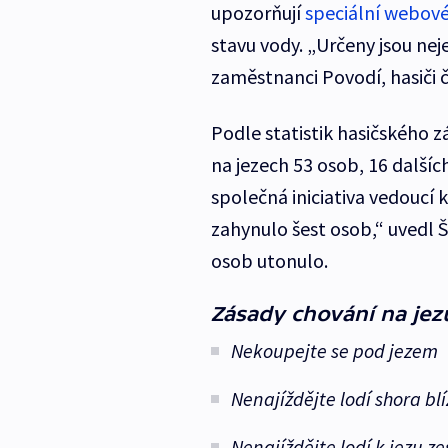
upozorňují
speciální webové
stavu vody. „Určeny jsou nej
zaměstnanci Povodí, hasiči č
Podle statistik hasičského 
na jezech 53 osob, 16 dalšíc
společná iniciativa vedoucí 
zahynulo šest osob,“ uvedl Šá
osob utonulo.
Zásady chování na jez
Nekoupejte se pod jezem
Nenajíždějte lodí shora bl
Nenajíždějte lodí k jezu z