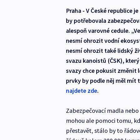
Praha - V České republice j
by potřebovala zabezpečov
alespoň varovné cedule. „V
nesmí ohrozit vodní ekosys
nesmí ohrozit také lidský ži
svazu kanoistů (ČSK), který
svazy chce pokusit změnit l
prvky by podle něj měl mít 
najdete zde
.
Zabezpečovací madla nebo 
mohou ale pomoci tomu, kdo
přestavět, stálo by to řádo