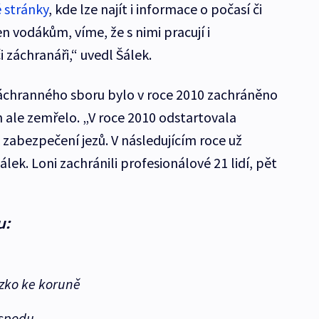
 stránky
, kde lze najít i informace o počasí či
en vodákům, víme, že s nimi pracují i
i záchranáři,“ uvedl Šálek.
záchranného sboru bylo v roce 2010 zachráněno
h ale zemřelo. „V roce 2010 odstartovala
k zabezpečení jezů. V následujícím roce už
lek. Loni zachránili profesionálové 21 lidí, pět
u:
ízko ke koruně
espodu