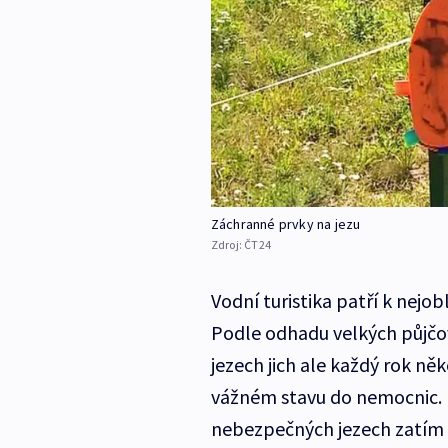
Záchranné prvky na jezu
Zdroj:
ČT24
Vodní turistika patří k nejo
Podle odhadu velkých půjčove
jezech jich ale každý rok něk
vážném stavu do nemocnic. P
nebezpečných jezech zatím 