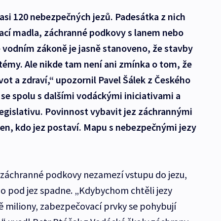
e asi 120 nebezpečných jezů. Padesátka z nich
ací madla, záchranné podkovy s lanem nebo
e vodním zákoně je jasně stanoveno, že stavby
témy. Ale nikde tam není ani zmínka o tom, že
vot a zdraví,“ upozornil Pavel Šálek z Českého
 se spolu s dalšími vodáckými iniciativami a
egislativu. Povinnost vybavit jez záchrannými
ten, kdo jez postaví. Mapu s nebezpečnými jezy
záchranné podkovy nezamezí vstupu do jezu,
 pod jez spadne. „Kdybychom chtěli jezy
vě miliony, zabezpečovací prvky se pohybují