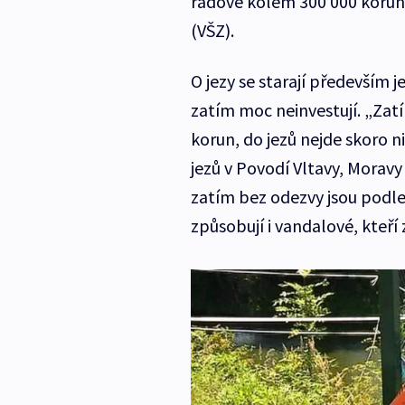
řádově kolem 300 000 korun,
(VŠZ).
O jezy se starají především 
zatím moc neinvestují. „Zatí
korun, do jezů nejde skoro 
jezů v Povodí Vltavy, Morav
zatím bez odezvy jsou podle
způsobují i vandalové, kteří