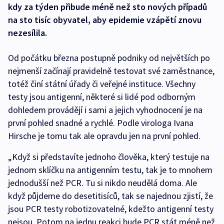
kdy za týden přibude méně než sto nových případů
na sto tisíc obyvatel, aby epidemie vzápětí znovu
nezesílila.
Od počátku března postupně podniky od největších po
nejmenší začínají pravidelně testovat své zaměstnance,
totéž činí státní úřady či veřejné instituce. Všechny
testy jsou antigenní, některé si lidé pod odborným
dohledem provádějí i sami a jejich vyhodnocení je na
první pohled snadné a rychlé. Podle virologa Ivana
Hirsche je tomu tak ale opravdu jen na první pohled.
„Když si představíte jednoho člověka, který testuje na
jednom sklíčku na antigenním testu, tak je to mnohem
jednodušší než PCR. Tu si nikdo neudělá doma. Ale
když půjdeme do desetitisíců, tak se najednou zjistí, že
jsou PCR testy robotizovatelné, kdežto antigenní testy
nejsou. Potom na jednu reakci bude PCR stát méně než