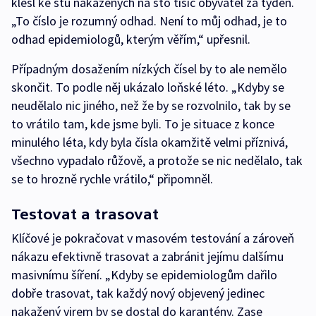
klesl ke stu nakažených na sto tisíc obyvatel za týden.
„To číslo je rozumný odhad. Není to můj odhad, je to
odhad epidemiologů, kterým věřím,“ upřesnil.
Případným dosažením nízkých čísel by to ale nemělo
skončit. To podle něj ukázalo loňské léto. „Kdyby se
neudělalo nic jiného, než že by se rozvolnilo, tak by se
to vrátilo tam, kde jsme byli. To je situace z konce
minulého léta, kdy byla čísla okamžitě velmi příznivá,
všechno vypadalo růžově, a protože se nic nedělalo, tak
se to hrozně rychle vrátilo,“ připomněl.
Testovat a trasovat
Klíčové je pokračovat v masovém testování a zároveň
nákazu efektivně trasovat a zabránit jejímu dalšímu
masivnímu šíření. „Kdyby se epidemiologům dařilo
dobře trasovat, tak každý nový objevený jedinec
nakažený virem by se dostal do karantény. Zase