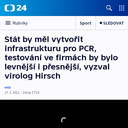
Sport
SLEDOVAT
Rubriky
Stát by měl vytvořit
infrastrukturu pro PCR,
testování ve firmách by bylo
levnější i přesnější, vyzval
virolog Hirsch
mld
17. 3. 2021
|
Zdroj:
ČT24