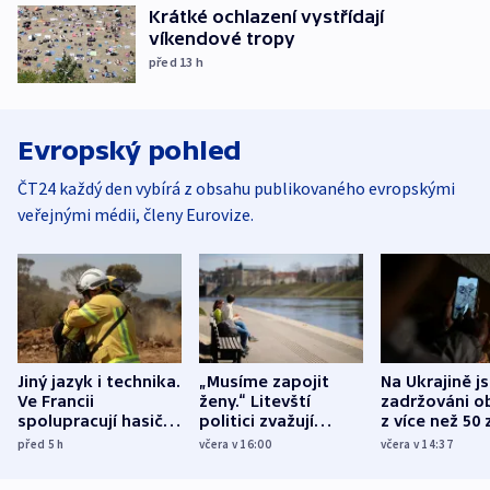
Krátké ochlazení vystřídají
víkendové tropy
před 13
h
Evropský pohled
ČT24 každý den vybírá z obsahu publikovaného evropskými
veřejnými médii, členy Eurovize.
Jiný jazyk i technika.
„Musíme zapojit
Na Ukrajině j
Ve Francii
ženy.“ Litevští
zadržováni o
spolupracují hasiči z
politici zvažují
z více než 50 
různých zemí
dohodu o
Bojovali na s
před 5
h
včera v 16:00
včera v 14:37
demografii
Ruska