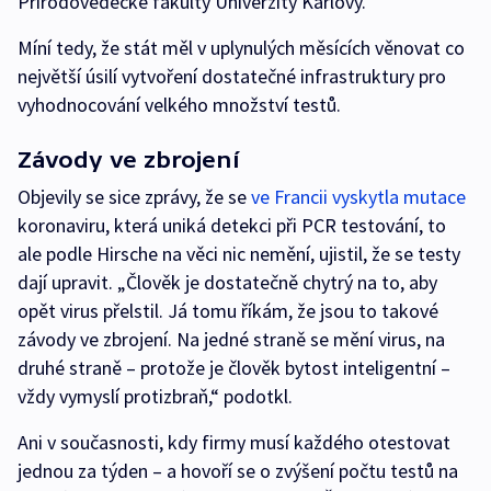
Přírodovědecké fakulty Univerzity Karlovy.
Míní tedy, že stát měl v uplynulých měsících věnovat co
největší úsilí vytvoření dostatečné infrastruktury pro
vyhodnocování velkého množství testů.
Závody ve zbrojení
Objevily se sice zprávy, že se
ve Francii vyskytla mutace
koronaviru, která uniká detekci při PCR testování, to
ale podle Hirsche na věci nic nemění, ujistil, že se testy
dají upravit. „Člověk je dostatečně chytrý na to, aby
opět virus přelstil. Já tomu říkám, že jsou to takové
závody ve zbrojení. Na jedné straně se mění virus, na
druhé straně – protože je člověk bytost inteligentní –
vždy vymyslí protizbraň,“ podotkl.
Ani v současnosti, kdy firmy musí každého otestovat
jednou za týden – a hovoří se o zvýšení počtu testů na