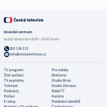
Divácké centrum
každý všední den:
8:00—16:00 hodin
261 136 113
info@ceskatelevize.cz
TV program
Pro média
Živé vysílání
Reklama
TV poplatky
Studio Brno
Teletext
Studio Ostrava
Podcasty
Rada ČT
Počasí
Kariéra
E-shop
Podávání námětů
Mobilní a TV aplikace
Časté dotazy