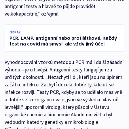
antigenní testy a hlavně to půjde provádět
velkokapacitně,“ ozřejmil.
ODKAZ
PCR, LAMP, antigenní nebo protilátkové. Každý
test na covid má smysl, ale vždy jiný účel
Vyhodnocování vzorků metodou PCR má i další zásadní
výhodu – je citlivější. Antigenní testy fungují jen za
určitých okolností. „Nezachytí lidi, kteří jsou na úplném
začátku infekce. Zachytí docela dobře ty, kde už se
infekce rozvíjí. Testy PCR, kdyby se to udělalo masivně
a dobře se to zorganizovalo, jsou ve výsledku vlastně
levnější,“ upozornil virolog, který působí v Ústavu
organické chemie a biochemie Akademie věd a byl
vedoucím katedry genetiky a mikrobiologie