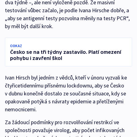
dva týdně –, ale není vyloženě pozdě. Že masivní
testování vůbec začalo, je podle Ivana Hirsche dobře, a
„aby se antigenní testy pozvolna měnily na testy PCR“,
by měl být další krok.
ODKAZ
Česko se na tři týdny zastavilo. Platí omezení
pohybu i zavření škol
Ivan Hirsch byl jedním z vědců, kteří v únoru vyzvali ke
čtyřicetidennímu přísnému lockdownu, aby se Česko
v dubnu konečně dostalo ze současné situace, kdy se
opakovaně potýká s návraty epidemie a přetíženými
nemocnicemi.
Za žádoucí podmínky pro rozvolňování restrikcí ve
společnosti považuje virolog, aby počet infikovaných