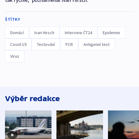
ŠTÍTKY
Domácí
Ivan Hirsch
Interview ČT24
Epidemie
Covid-19
Testování
PCR
Antigenní test
Virus
Výběr redakce