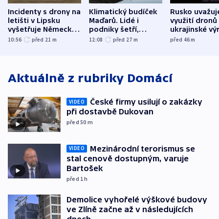
Incidenty s drony na
Klimatický budíček
Rusko uvažuj
letišti v Lipsku
Maďarů. Lidé i
využití dronů
vyšetřuje Německo
podniky šetří,
ukrajinské vý
jako úmyslný pokus
omezuje se doprava
útokům v Pob
10:56
před 21
m
12:08
před 27
m
před 46
m
o způsobení
i svícení
tvrdí Litva
exploze
Aktuálně z rubriky
Domácí
České firmy usilují o zakázky
VIDEO
při dostavbě Dukovan
před 50
m
Mezinárodní terorismus se
VIDEO
stal cenově dostupným, varuje
Bartošek
před 1
h
Demolice vyhořelé výškové budovy
ve Zlíně začne až v následujících
dnech