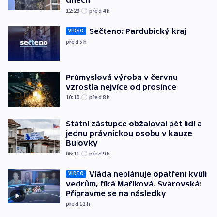
12:29
před 4
h
Sečteno: Pardubický kraj
VIDEO
před 5
h
Průmyslová výroba v červnu
vzrostla nejvíce od prosince
10:10
před 8
h
Státní zástupce obžaloval pět lidí a
jednu právnickou osobu v kauze
Bulovky
06:11
před 9
h
Vláda neplánuje opatření kvůli
VIDEO
vedrům, říká Maříková. Svárovská:
Připravme se na následky
před 12
h