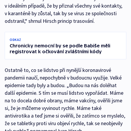
v ideálním případě, že by přiznal všechny své kontakty,
v karanténě by zůstal, tak by se virus ze společnosti
odstranil,“ shrnul Hirsch princip trasování.
ODKAZ
Chronicky nemocní by se podle Babiše měli
registrovat k očkování zvláštními kódy
Ostatně to, co se lidstvo při nynější koronavirové
pandemii naučí, nepochybně v budoucnu využije. Velké
epidemie tady byly a budou. „Budou na nás doléhat
další epidemie. S tím se musí lidstvo vypořádat. Máme
na to docela dobré obrany, máme vakcíny, ověřili jsme
si, že je můžeme vyvinout rychle. Máme také
antivirotika a teď jsme si ověřili, že zatímco se myslelo,
že se tabletky proti viru objeví rychle, tak se neobjevily
tak rychle,“ poznamenal Ivan Hirsch.