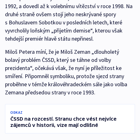
1992, a dovedl až k volebnímu vítězství v roce 1998. Na
druhé straně ovšem stojí jeho neskrývané spory
s Bohuslavem Sobotkou v posledních letech, které
vyvrcholily loňským „přijetím demise“, kterou však
tehdejší premiér hlavě státu nepřinesl.
Miloš Petera míní, že je Miloš Zeman „dlouholetý
bolavý problém ČSSD, který se táhne od volby
prezidenta“, očekává však, že nyní je příležitost ke
smíření. Připomněl symboliku, protože sjezd strany
proběhne v témže královéhradeckém sále jako volba
Zemana předsedou strany v roce 1993.
ODKAZ
ČSSD na rozcestí. Stranu chce vést nejvíce
zájemců v historii, vize mají odlišné