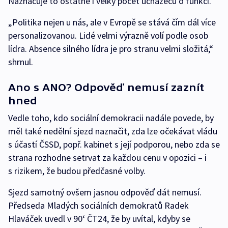
Naznačuje to ostatně i velký počet uchazečů o funkci.
„Politika nejen u nás, ale v Evropě se stává čím dál více
personalizovanou. Lidé velmi výrazně volí podle osob
lídra. Absence silného lídra je pro stranu velmi složitá,“
shrnul.
Ano s ANO? Odpověď nemusí zaznít
hned
Vedle toho, kdo sociální demokracii nadále povede, by
měl také nedělní sjezd naznačit, zda lze očekávat vládu
s účastí ČSSD, popř. kabinet s její podporou, nebo zda se
strana rozhodne setrvat za každou cenu v opozici – i
s rizikem, že budou předčasné volby.
Sjezd samotný ovšem jasnou odpověď dát nemusí.
Předseda Mladých sociálních demokratů Radek
Hlaváček uvedl v 90‘ ČT24, že by uvítal, kdyby se