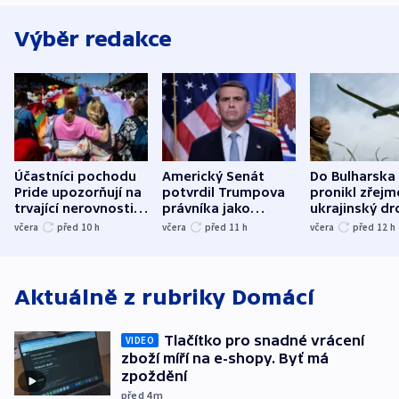
Výběr redakce
Účastníci pochodu
Americký Senát
Do Bulharska
Pride upozorňují na
potvrdil Trumpova
pronikl zřejm
trvající nerovnosti i
právníka jako
ukrajinský dr
společenskou
ministra
explodoval k
včera
před 10
h
včera
před 11
h
včera
před 12
h
atmosféru
spravedlnosti
od plynovod
Aktuálně z rubriky
Domácí
Tlačítko pro snadné vrácení
VIDEO
zboží míří na e-shopy. Byť má
zpoždění
před 4
m