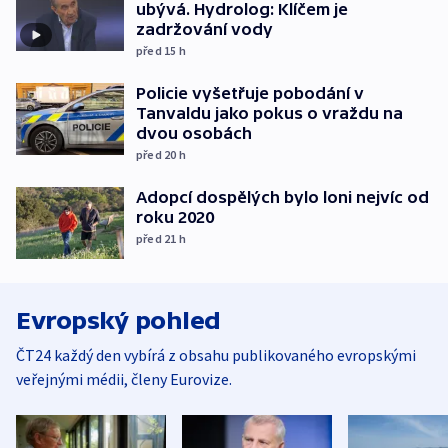
ubývá. Hydrolog: Klíčem je
zadržování vody
před 15
h
Policie vyšetřuje pobodání v
Tanvaldu jako pokus o vraždu na
dvou osobách
před 20
h
Adopcí dospělých bylo loni nejvíc od
roku 2020
před 21
h
Evropský pohled
ČT24 každý den vybírá z obsahu publikovaného evropskými
veřejnými médii, členy Eurovize.