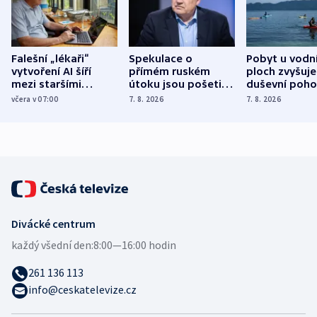
Falešní „lékaři“
Spekulace o
Pobyt u vodn
vytvoření AI šíří
přímém ruském
ploch zvyšuje
mezi staršími
útoku jsou pošetilé,
duševní poho
Poláky nebezpečné
míní estonský
ukázala
včera v 07:00
7. 8. 2026
7. 8. 2026
zdravotní rady
bezpečnostní
mezinárodní 
expert
Divácké centrum
každý všední den:
8:00—16:00 hodin
261 136 113
info@ceskatelevize.cz