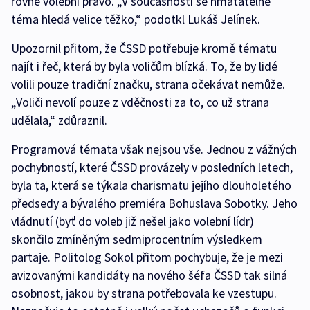
rovné volební právo. „V současnosti se hmatatelné
téma hledá velice těžko,“ podotkl Lukáš Jelínek.
Upozornil přitom, že ČSSD potřebuje kromě tématu
najít i řeč, která by byla voličům blízká. To, že by lidé
volili pouze tradiční značku, strana očekávat nemůže.
„Voliči nevolí pouze z vděčnosti za to, co už strana
udělala,“ zdůraznil.
Programová témata však nejsou vše. Jednou z vážných
pochybností, které ČSSD provázely v posledních letech,
byla ta, která se týkala charismatu jejího dlouholetého
předsedy a bývalého premiéra Bohuslava Sobotky. Jeho
vládnutí (byť do voleb již nešel jako volební lídr)
skončilo zmíněným sedmiprocentním výsledkem
partaje. Politolog Sokol přitom pochybuje, že je mezi
avizovanými kandidáty na nového šéfa ČSSD tak silná
osobnost, jakou by strana potřebovala ke vzestupu.