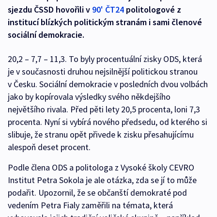
sjezdu ČSSD hovořili v
90' ČT24
politologové z
institucí blízkých politickým stranám i sami členové
sociální demokracie.
20,2 – 7,7 – 11,3. To byly procentuální zisky ODS, která
je v současnosti druhou nejsilnější politickou stranou
v Česku. Sociální demokracie v posledních dvou volbách
jako by kopírovala výsledky svého někdejšího
největšího rivala. Před pěti lety 20,5 procenta, loni 7,3
procenta. Nyní si vybírá nového předsedu, od kterého si
slibuje, že stranu opět přivede k zisku přesahujícímu
alespoň deset procent.
Podle člena ODS a politologa z Vysoké školy CEVRO
Institut Petra Sokola je ale otázka, zda se jí to může
podařit. Upozornil, že se občanští demokraté pod
vedením Petra Fialy zaměřili na témata, která