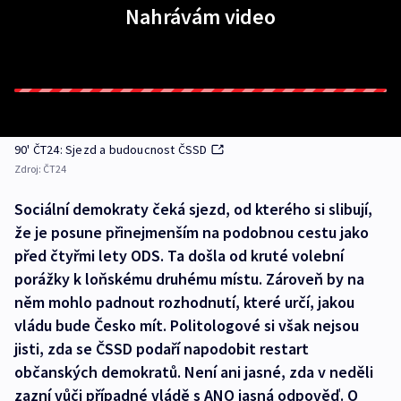
Nahrávám video
90' ČT24: Sjezd a budoucnost ČSSD
Zdroj:
ČT24
Sociální demokraty čeká sjezd, od kterého si slibují,
že je posune přinejmenším na podobnou cestu jako
před čtyřmi lety ODS. Ta došla od kruté volební
porážky k loňskému druhému místu. Zároveň by na
něm mohlo padnout rozhodnutí, které určí, jakou
vládu bude Česko mít. Politologové si však nejsou
jisti, zda se ČSSD podaří napodobit restart
občanských demokratů. Není ani jasné, zda v neděli
zazní vůči případné vládě s ANO jasná odpověď. O