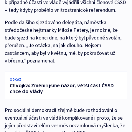
k případné účasti ve vládě vyjádřili všichni členové ČSSD
– tedy kdyby proběhlo vnitrostranické referendum.
Podle dalšího sjezdového delegáta, náměstka
středočeské hejtmanky Miloše Petery, je možné, že
bude sjezd na konci dne, na který byl původně svolán,
přerušen. „Je otázka, na jak dlouho. Nejsem
zastáncem, aby byl v květnu, měl by pokračovat už
v březnu,“ poznamenal.
ODKAZ
Chvojka: Změnili jsme názor, větší část ČSSD
chce do vlády
Pro sociální demokracii zřejmě bude rozhodování o
eventuální účasti ve vládě komplikované i proto, že se
jejím představitelům vesměs nezamlouvá myšlenka, že