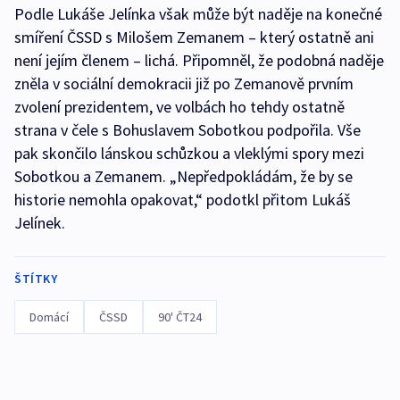
Podle Lukáše Jelínka však může být naděje na konečné
smíření ČSSD s Milošem Zemanem – který ostatně ani
není jejím členem – lichá. Připomněl, že podobná naděje
zněla v sociální demokracii již po Zemanově prvním
zvolení prezidentem, ve volbách ho tehdy ostatně
strana v čele s Bohuslavem Sobotkou podpořila. Vše
pak skončilo lánskou schůzkou a vleklými spory mezi
Sobotkou a Zemanem. „Nepředpokládám, že by se
historie nemohla opakovat,“ podotkl přitom Lukáš
Jelínek.
ŠTÍTKY
Domácí
ČSSD
90' ČT24