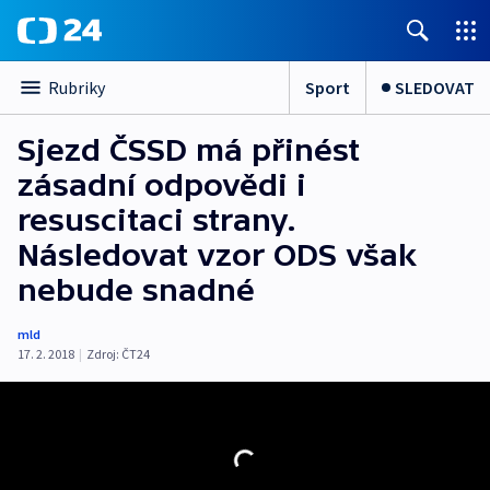
Sport
SLEDOVAT
Rubriky
Sjezd ČSSD má přinést
zásadní odpovědi i
resuscitaci strany.
Následovat vzor ODS však
nebude snadné
mld
17. 2. 2018
|
Zdroj:
ČT24