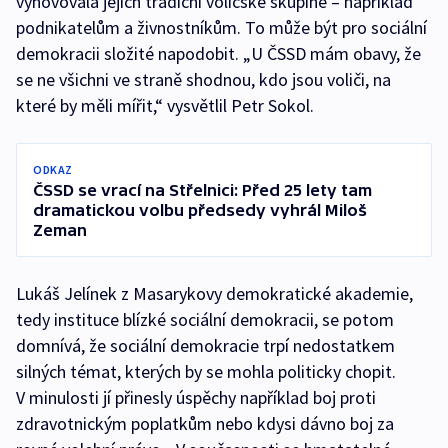
vyhovovala jejich tradiční voličské skupině – například
podnikatelům a živnostníkům. To může být pro sociální
demokracii složité napodobit. „U ČSSD mám obavy, že
se ne všichni ve straně shodnou, kdo jsou voliči, na
které by měli mířit,“ vysvětlil Petr Sokol.
ODKAZ
ČSSD se vrací na Střelnici: Před 25 lety tam
dramatickou volbu předsedy vyhrál Miloš
Zeman
Lukáš Jelínek z Masarykovy demokratické akademie,
tedy instituce blízké sociální demokracii, se potom
domnívá, že sociální demokracie trpí nedostatkem
silných témat, kterých by se mohla politicky chopit.
V minulosti jí přinesly úspěchy například boj proti
zdravotnickým poplatkům nebo kdysi dávno boj za