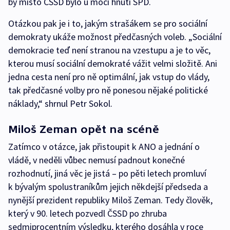
by místo ČSSD bylo u moci hnutí SPD.
Otázkou pak je i to, jakým strašákem se pro sociální
demokraty ukáže možnost předčasných voleb. „Sociální
demokracie teď není stranou na vzestupu a je to věc,
kterou musí sociální demokraté vážit velmi složitě. Ani
jedna cesta není pro ně optimální, jak vstup do vlády,
tak předčasné volby pro ně ponesou nějaké politické
náklady,“ shrnul Petr Sokol.
Miloš Zeman opět na scéně
Zatímco v otázce, jak přistoupit k ANO a jednání o
vládě, v neděli vůbec nemusí padnout konečné
rozhodnutí, jiná věc je jistá – po pěti letech promluví
k bývalým spolustraníkům jejich někdejší předseda a
nynější prezident republiky Miloš Zeman. Tedy člověk,
který v 90. letech pozvedl ČSSD po zhruba
sedmiprocentním výsledku, kterého dosáhla v roce