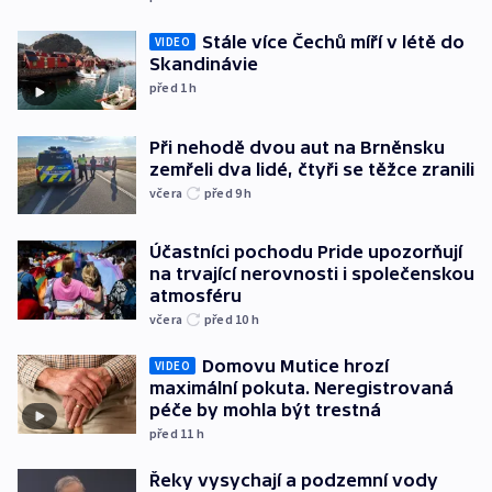
Stále více Čechů míří v létě do
VIDEO
Skandinávie
před 1
h
Při nehodě dvou aut na Brněnsku
zemřeli dva lidé, čtyři se těžce zranili
včera
před 9
h
Účastníci pochodu Pride upozorňují
na trvající nerovnosti i společenskou
atmosféru
včera
před 10
h
Domovu Mutice hrozí
VIDEO
maximální pokuta. Neregistrovaná
péče by mohla být trestná
před 11
h
Řeky vysychají a podzemní vody