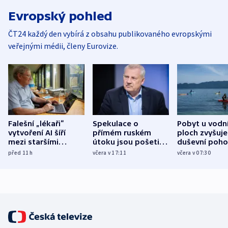
Evropský pohled
ČT24 každý den vybírá z obsahu publikovaného evropskými
veřejnými médii, členy Eurovize.
Falešní „lékaři“
Spekulace o
Pobyt u vodn
vytvoření AI šíří
přímém ruském
ploch zvyšuje
mezi staršími
útoku jsou pošetilé,
duševní poho
Poláky nebezpečné
míní estonský
ukázala
před 11
h
včera v 17:11
včera v 07:30
zdravotní rady
bezpečnostní
mezinárodní 
expert