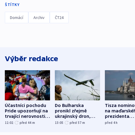
ŠTÍTKY
Domácí
Archiv
ČT24
Výběr redakce
Účastníci pochodu
Do Bulharska
Tisza nomino
Pride upozorňují na
pronikl zřejmě
na maďarské
trvající nerovnosti i
ukrajinský dron,
prezidenta
společenskou
explodoval kilometr
bývalého šéf
12:02
před 44
m
13:05
před 57
m
před 4
h
atmosféru
od plynovodu
nejvyššího s