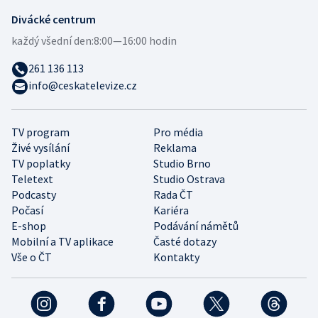
Divácké centrum
každý všední den:
8:00—16:00 hodin
261 136 113
info@ceskatelevize.cz
TV program
Pro média
Živé vysílání
Reklama
TV poplatky
Studio Brno
Teletext
Studio Ostrava
Podcasty
Rada ČT
Počasí
Kariéra
E-shop
Podávání námětů
Mobilní a TV aplikace
Časté dotazy
Vše o ČT
Kontakty