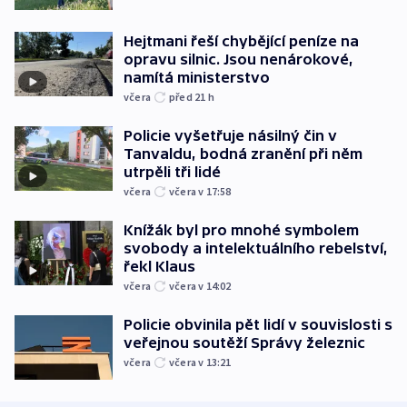
Hejtmani řeší chybějící peníze na
opravu silnic. Jsou nenárokové,
namítá ministerstvo
včera
před 21
h
Policie vyšetřuje násilný čin v
Tanvaldu, bodná zranění při něm
utrpěli tři lidé
včera
včera v 17:58
Knížák byl pro mnohé symbolem
svobody a intelektuálního rebelství,
řekl Klaus
včera
včera v 14:02
Policie obvinila pět lidí v souvislosti s
veřejnou soutěží Správy železnic
včera
včera v 13:21