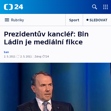
Sport
SLEDOVAT
Rubriky
Prezidentův kancléř: Bin
Ládin je mediální fikce
ban
2. 5. 2011
2. 5. 2011
|
Zdroj:
ČT24