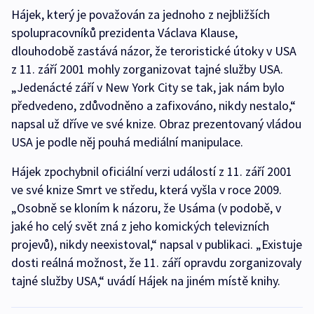
Hájek, který je považován za jednoho z nejbližších
spolupracovníků prezidenta Václava Klause,
dlouhodobě zastává názor, že teroristické útoky v USA
z 11. září 2001 mohly zorganizovat tajné služby USA.
„Jedenácté září v New York City se tak, jak nám bylo
předvedeno, zdůvodněno a zafixováno, nikdy nestalo,“
napsal už dříve ve své knize. Obraz prezentovaný vládou
USA je podle něj pouhá mediální manipulace.
Hájek zpochybnil oficiální verzi událostí z 11. září 2001
ve své knize Smrt ve středu, která vyšla v roce 2009.
„Osobně se kloním k názoru, že Usáma (v podobě, v
jaké ho celý svět zná z jeho komických televizních
projevů), nikdy neexistoval,“ napsal v publikaci. „Existuje
dosti reálná možnost, že 11. září opravdu zorganizovaly
tajné služby USA,“ uvádí Hájek na jiném místě knihy.