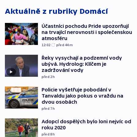
Aktuálně z rubriky
Domácí
Účastníci pochodu Pride upozorňují
na trvající nerovnosti i společenskou
atmosféru
12:02
před 44
m
Řeky vysychají a podzemní vody
ubývá. Hydrolog: Klíčem je
zadržování vody
před 2
h
Policie vyšetřuje pobodání v
Tanvaldu jako pokus o vraždu na
dvou osobách
před 7
h
Adopcí dospělých bylo loni nejvíc od
roku 2020
před 8
h