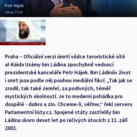
Petr Hájek
Zdroj:
ČT24
Praha – Oficiální verzi úmrtí vůdce teroristické sítě
al-Káida Usámy bin Ládina zpochybnil vedoucí
prezidentské kanceláře Petr Hájek. Bin Ládinův život
i smrt jsou podle něj pouhou mediální fikcí: „Tak jak se
zrodil, tak také zemřel, za podivných, téměř
mystických okolností. Je to moderní pohádka pro
dospělé - dobro a zlo. Chceme-li, věřme,“ řekl serveru
Parlamentní listy.cz. Spojené státy zastřelily bin
Ládina skoro deset let po ničivých útocích z 11. září
2001.