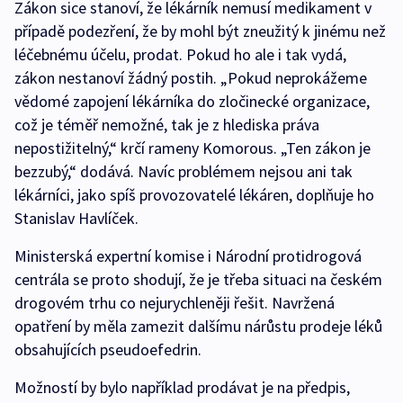
Zákon sice stanoví, že lékárník nemusí medikament v
případě podezření, že by mohl být zneužitý k jinému než
léčebnému účelu, prodat. Pokud ho ale i tak vydá,
zákon nestanoví žádný postih. „Pokud neprokážeme
vědomé zapojení lékárníka do zločinecké organizace,
což je téměř nemožné, tak je z hlediska práva
nepostižitelný,“ krčí rameny Komorous. „Ten zákon je
bezzubý,“ dodává. Navíc problémem nejsou ani tak
lékárníci, jako spíš provozovatelé lékáren, doplňuje ho
Stanislav Havlíček.
Ministerská expertní komise i Národní protidrogová
centrála se proto shodují, že je třeba situaci na českém
drogovém trhu co nejurychleněji řešit. Navržená
opatření by měla zamezit dalšímu nárůstu prodeje léků
obsahujících pseudoefedrin.
Možností by bylo například prodávat je na předpis,