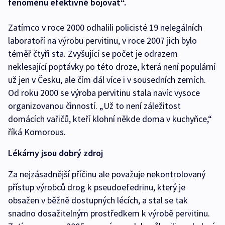
fenoménu efektivně bojovat“.
Zatímco v roce 2000 odhalili policisté 19 nelegálních
laboratoří na výrobu pervitinu, v roce 2007 jich bylo
téměř čtyři sta. Zvyšující se počet je odrazem
neklesající poptávky po této droze, která není populární
už jen v Česku, ale čím dál více i v sousedních zemích.
Od roku 2000 se výroba pervitinu stala navíc vysoce
organizovanou činností. „Už to není záležitost
domácích vařičů, kteří klohní někde doma v kuchyňce,“
říká Komorous.
Lékárny jsou dobrý zdroj
Za nejzásadnější příčinu ale považuje nekontrolovaný
přístup výrobců drog k pseudoefedrinu, který je
obsažen v běžně dostupných lécích, a stal se tak
snadno dosažitelným prostředkem k výrobě pervitinu.