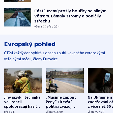
Částí území prošly bouřky se silným
větrem. Lámaly stromy a poničily
střechu
včera
před 20
h
Evropský pohled
ČT24 každý den vybírá z obsahu publikovaného evropskými
veřejnými médii, členy Eurovize.
Jiný jazyk i technika.
„Musíme zapojit
Na Ukrajině j
Ve Francii
ženy.“ Litevští
zadržováni o
spolupracují hasiči z
politici zvažují
z více než 50 
různých zemí
dohodu o
Bojovali na s
před 3
h
včera v 16:00
včera v 14:37