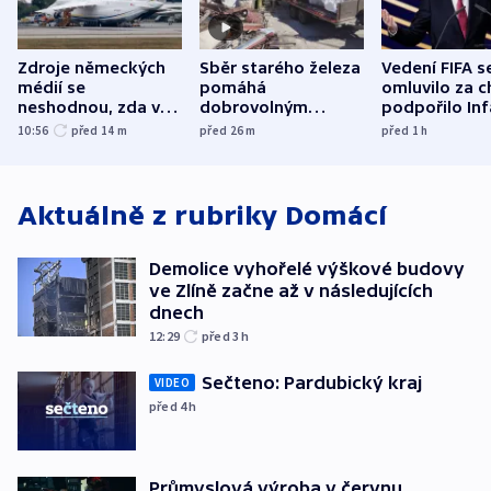
Zdroje německých
Sběr starého železa
Vedení FIFA s
médií se
pomáhá
omluvilo za c
neshodnou, zda v
dobrovolným
podpořilo Inf
letadle ohroženém
hasičům financovat
UEFA trvá na
10:56
před 14
m
před 26
m
před 1
h
v Lipsku dronem
techniku i akce
bojkotu
byla munice
Aktuálně z rubriky
Domácí
Demolice vyhořelé výškové budovy
ve Zlíně začne až v následujících
dnech
12:29
před 3
h
Sečteno: Pardubický kraj
VIDEO
před 4
h
Průmyslová výroba v červnu