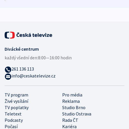
demografii
Ruska
Divácké centrum
každý všední den:
8:00—16:00 hodin
261 136 113
info@ceskatelevize.cz
TV program
Pro média
Živé vysílání
Reklama
TV poplatky
Studio Brno
Teletext
Studio Ostrava
Podcasty
Rada ČT
Počasí
Kariéra