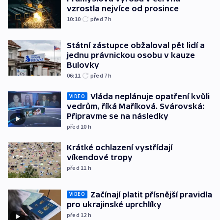
vzrostla nejvíce od prosince
10:10
před 7
h
Státní zástupce obžaloval pět lidí a
jednu právnickou osobu v kauze
Bulovky
06:11
před 7
h
Vláda neplánuje opatření kvůli
VIDEO
vedrům, říká Maříková. Svárovská:
Připravme se na následky
před 10
h
Krátké ochlazení vystřídají
víkendové tropy
před 11
h
Začínají platit přísnější pravidla
VIDEO
pro ukrajinské uprchlíky
před 12
h