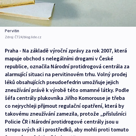
Pervitin
Zdroj:
ČT24/blog.lide.cz
Praha - Na základě výroční zprávy za rok 2007, která
mapuje obchod s nelegálními drogami v České
republice, označila Národní protidrogová centrála za
alarmující situaci na pervitinovém trhu. Volný prodej
léků obsahujících pseudoefedrin umožňuje jejich
zneužívání právě k výrobě této omamné látky. Podle
šéfa centrály plukovníka Jiřího Komorouse je třeba
co nejrychleji přijmout regulační opatření, která by
takovému zneužívání zamezila, protože „příslušníci
Policie ČR i Národní protidrogové centrály jsou u
stropu svých sil i prostředků, aby mohli proti tomuto