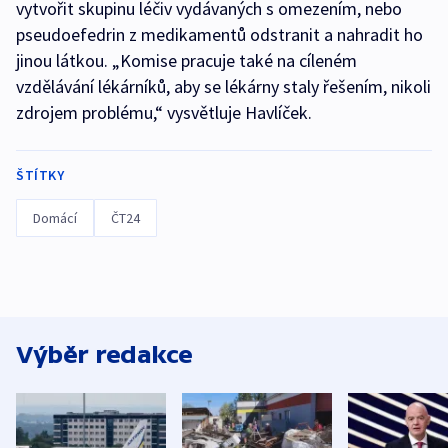
vytvořit skupinu léčiv vydávaných s omezením, nebo
pseudoefedrin z medikamentů odstranit a nahradit ho
jinou látkou. „Komise pracuje také na cíleném
vzdělávání lékárníků, aby se lékárny staly řešením, nikoli
zdrojem problému,“ vysvětluje Havlíček.
ŠTÍTKY
Domácí
ČT24
Výběr redakce