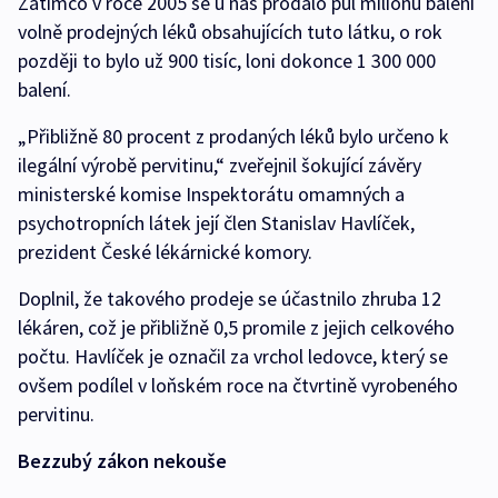
Zatímco v roce 2005 se u nás prodalo půl milionu balení
volně prodejných léků obsahujících tuto látku, o rok
později to bylo už 900 tisíc, loni dokonce 1 300 000
balení.
„Přibližně 80 procent z prodaných léků bylo určeno k
ilegální výrobě pervitinu,“ zveřejnil šokující závěry
ministerské komise Inspektorátu omamných a
psychotropních látek její člen Stanislav Havlíček,
prezident České lékárnické komory.
Doplnil, že takového prodeje se účastnilo zhruba 12
lékáren, což je přibližně 0,5 promile z jejich celkového
počtu. Havlíček je označil za vrchol ledovce, který se
ovšem podílel v loňském roce na čtvrtině vyrobeného
pervitinu.
Bezzubý zákon nekouše