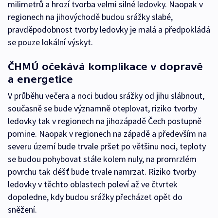
milimetrů a hrozí tvorba velmi silné ledovky. Naopak v
regionech na jihovýchodě budou srážky slabé,
pravděpodobnost tvorby ledovky je malá a předpokládá
se pouze lokální výskyt.
ČHMÚ očekává komplikace v dopravě
a energetice
V průběhu večera a noci budou srážky od jihu slábnout,
současně se bude významně oteplovat, riziko tvorby
ledovky tak v regionech na jihozápadě Čech postupně
pomine. Naopak v regionech na západě a především na
severu území bude trvale pršet po většinu noci, teploty
se budou pohybovat stále kolem nuly, na promrzlém
povrchu tak déšť bude trvale namrzat. Riziko tvorby
ledovky v těchto oblastech poleví až ve čtvrtek
dopoledne, kdy budou srážky přecházet opět do
sněžení.