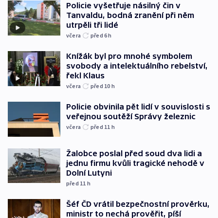
Policie vyšetřuje násilný čin v
Tanvaldu, bodná zranění při něm
utrpěli tři lidé
včera
před 6
h
Knížák byl pro mnohé symbolem
svobody a intelektuálního rebelství,
řekl Klaus
včera
před 10
h
Policie obvinila pět lidí v souvislosti s
veřejnou soutěží Správy železnic
včera
před 11
h
Žalobce poslal před soud dva lidi a
jednu firmu kvůli tragické nehodě v
Dolní Lutyni
před 11
h
Šéf ČD vrátil bezpečnostní prověrku,
ministr to nechá prověřit, píší