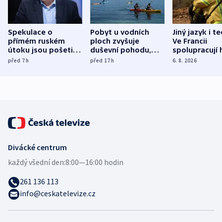
Spekulace o
Pobyt u vodních
Jiný jazyk i t
přímém ruském
ploch zvyšuje
Ve Francii
útoku jsou pošetilé,
duševní pohodu,
spolupracují h
míní estonský
ukázala
různých zemí
před 7
h
před 17
h
6. 8. 2026
bezpečnostní
mezinárodní studie
expert
Divácké centrum
každý všední den:
8:00—16:00 hodin
261 136 113
info@ceskatelevize.cz