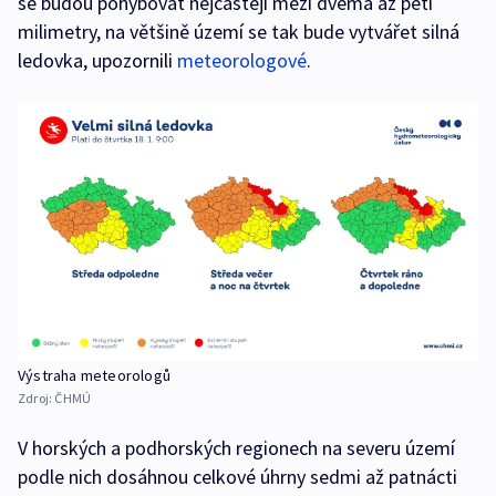
se budou pohybovat nejčastěji mezi dvěma až pěti
milimetry, na většině území se tak bude vytvářet silná
ledovka, upozornili
meteorologové
.
Výstraha meteorologů
Zdroj:
ČHMÚ
V horských a podhorských regionech na severu území
podle nich dosáhnou celkové úhrny sedmi až patnácti