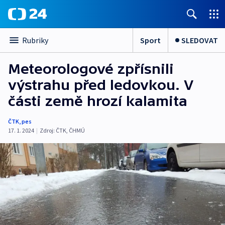
Sport
SLEDOVAT
Rubriky
Meteorologové zpřísnili
výstrahu před ledovkou. V
části země hrozí kalamita
ČTK
,
pes
17. 1. 2024
|
Zdroj:
ČTK
,
ČHMÚ