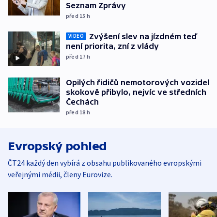
Seznam Zprávy
před 15
h
Zvýšení slev na jízdném teď
VIDEO
není priorita, zní z vlády
před 17
h
Opilých řidičů nemotorových vozidel
skokově přibylo, nejvíc ve středních
Čechách
před 18
h
Evropský pohled
ČT24 každý den vybírá z obsahu publikovaného evropskými
veřejnými médii, členy Eurovize.