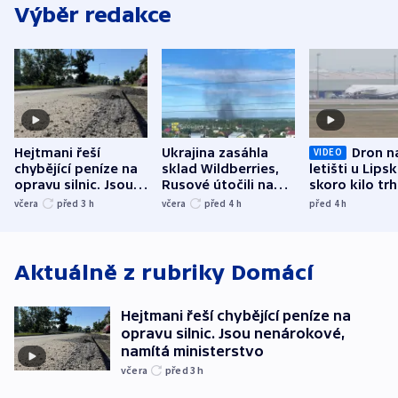
Výběr redakce
Hejtmani řeší
Ukrajina zasáhla
Dron n
VIDEO
chybějící peníze na
sklad Wildberries,
letišti u Lips
opravu silnic. Jsou
Rusové útočili na
skoro kilo trh
nenárokové, namítá
trh, hasiče či
indicie ukazuj
včera
před 3
h
včera
před 4
h
před 4
h
ministerstvo
stadion
Rusko
Aktuálně z rubriky
Domácí
Hejtmani řeší chybějící peníze na
opravu silnic. Jsou nenárokové,
namítá ministerstvo
včera
před 3
h