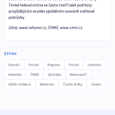
Tenká ledová vrstva se často tvoří také pod koly
projíždějících vozidel uježděním souvislé sněhové
pokrývky.
Zdroj: www.infomet.cz, ČHMÚ, www.chmi.cz
ŠTÍTKY
Domácí
Počasí
Regiony
Počasí
Ledovka
Kalamita
ČHMÚ
Výstraha
Nebezpečí
Výběr redakce
Německo
České dráhy
Česko