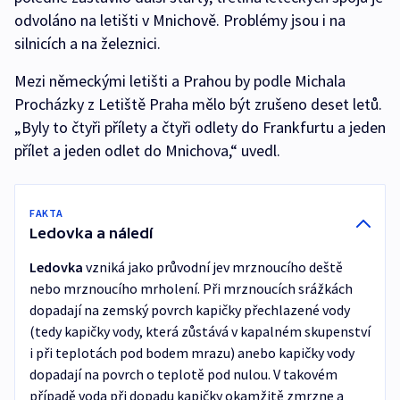
odvoláno na letišti v Mnichově. Problémy jsou i na
silnicích a na železnici.
Mezi německými letišti a Prahou by podle Michala
Procházky z Letiště Praha mělo být zrušeno deset letů.
„Byly to čtyři přílety a čtyři odlety do Frankfurtu a jeden
přílet a jeden odlet do Mnichova,“ uvedl.
FAKTA
Ledovka a náledí
Ledovka
vzniká jako průvodní jev mrznoucího deště
nebo mrznoucího mrholení. Při mrznoucích srážkách
dopadají na zemský povrch kapičky přechlazené vody
(tedy kapičky vody, která zůstává v kapalném skupenství
i při teplotách pod bodem mrazu) anebo kapičky vody
dopadají na povrch o teplotě pod nulou. V takovém
případě voda při dopadu kapičky okamžitě zmrzne a