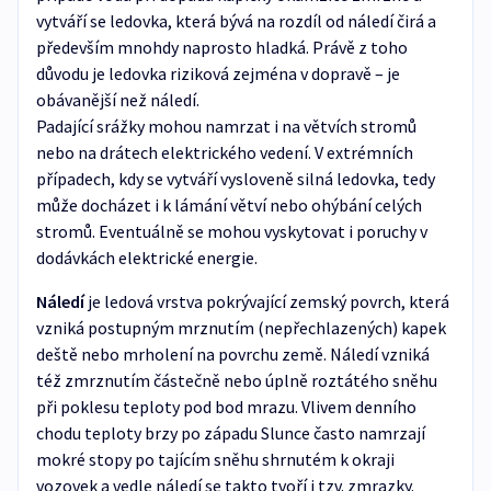
vytváří se ledovka, která bývá na rozdíl od náledí čirá a
především mnohdy naprosto hladká. Právě z toho
důvodu je ledovka riziková zejména v dopravě – je
obávanější než náledí.
Padající srážky mohou namrzat i na větvích stromů
nebo na drátech elektrického vedení. V extrémních
případech, kdy se vytváří vysloveně silná ledovka, tedy
může docházet i k lámání větví nebo ohýbání celých
stromů. Eventuálně se mohou vyskytovat i poruchy v
dodávkách elektrické energie.
Náledí
je ledová vrstva pokrývající zemský povrch, která
vzniká postupným mrznutím (nepřechlazených) kapek
deště nebo mrholení na povrchu země. Náledí vzniká
též zmrznutím částečně nebo úplně roztátého sněhu
při poklesu teploty pod bod mrazu. Vlivem denního
chodu teploty brzy po západu Slunce často namrzají
mokré stopy po tajícím sněhu shrnutém k okraji
vozovek a vedle náledí se takto tvoří i tzv. zmrazky.