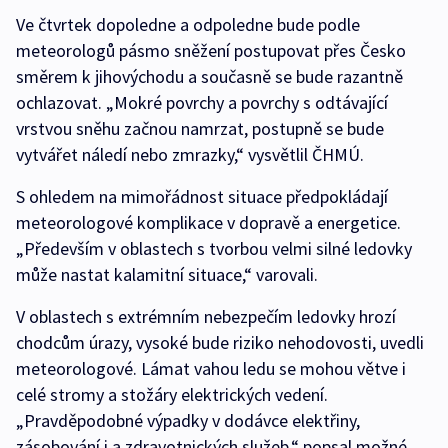
Ve čtvrtek dopoledne a odpoledne bude podle
meteorologů pásmo sněžení postupovat přes Česko
směrem k jihovýchodu a současně se bude razantně
ochlazovat. „Mokré povrchy a povrchy s odtávající
vrstvou sněhu začnou namrzat, postupně se bude
vytvářet náledí nebo zmrazky,“ vysvětlil ČHMÚ.
S ohledem na mimořádnost situace předpokládají
meteorologové komplikace v dopravě a energetice.
„Především v oblastech s tvorbou velmi silné ledovky
může nastat kalamitní situace,“ varovali.
V oblastech s extrémním nebezpečím ledovky hrozí
chodcům úrazy, vysoké bude riziko nehodovosti, uvedli
meteorologové. Lámat vahou ledu se mohou větve i
celé stromy a stožáry elektrických vedení.
„Pravděpodobné výpadky v dodávce elektřiny,
zásobování i a zdravotnických služeb,“ popsal možné