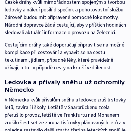
České dráhy kvůli mimořádnostem spojeným s tvorbou
ledovky a náledí posílí dispečink a pohotovostní službu.
Zároveň budou mít připravené pomocné lokomotivy.
Národní dopravce žádá cestující, aby v příštích hodinách
sledovali aktuální informace o provozu na železnici.
Cestujícím dráhy také doporučují připravit se na možné
komplikace při cestování a vybavit se na cestu
tekutinami, jídlem, případně léky, které pravidelně
užívají, a to i v případě cesty na kratší vzdálenost.
Ledovka a přívaly sněhu už ochromily
Německo
V Německu kvůli přívalům sněhu a ledovce zrušili stovky
letů, zavírají i školy. Letiště v Saarbrückenu zcela
přerušilo provoz, letiště ve Frankfurtu nad Mohanem
zrušilo šest set ze zhruba tisícovky plánovaných letů a v
poledne zastavilo další starty, třetina leteckých spojů je