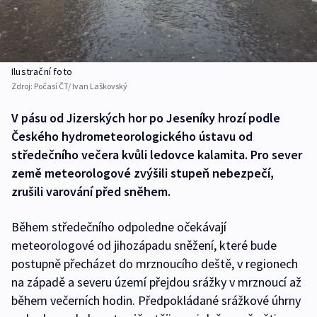
Ilustrační foto
Zdroj:
‎Počasí ČT/ Ivan Laškovský
V pásu od Jizerských hor po Jeseníky hrozí podle
Českého hydrometeorologického ústavu od
středečního večera kvůli ledovce kalamita. Pro sever
země meteorologové zvýšili stupeň nebezpečí,
zrušili varování před sněhem.
Během středečního odpoledne očekávají
meteorologové od jihozápadu sněžení, které bude
postupně přecházet do mrznoucího deště, v regionech
na západě a severu území přejdou srážky v mrznoucí až
během večerních hodin. Předpokládané srážkové úhrny