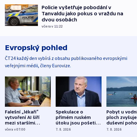
Policie vyšetřuje pobodání v
Tanvaldu jako pokus o vraždu na
dvou osobách
včera v 11:22
Evropský pohled
ČT24 každý den vybírá z obsahu publikovaného evropskými
veřejnými médii, členy Eurovize.
Falešní „lékaři“
Spekulace o
Pobyt u vodn
vytvoření AI šíří
přímém ruském
ploch zvyšuje
mezi staršími
útoku jsou pošetilé,
duševní poho
Poláky nebezpečné
míní estonský
ukázala
včera v 07:00
7. 8. 2026
7. 8. 2026
zdravotní rady
bezpečnostní
mezinárodní 