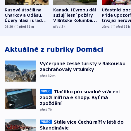
Rusové útočili na
Kanadu i Evropu dál
Účastníci po
Charkov a Oděsu.
sužují lesní požáry.
Pride upozorň
Údery hlásí i úřady v
V Britské Kolumbii
trvající nerov
Bělgorodu
evakuovali tisíce lidí
společensko
08:39
před 31
m
před 5
h
včera
před 17
h
atmosféru
Aktuálně z rubriky
Domácí
Vyčerpané české turisty v Rakousku
zachraňovaly vrtulníky
před 32
m
Tlačítko pro snadné vrácení
VIDEO
zboží míří na e-shopy. Byť má
zpoždění
před 7
h
Stále více Čechů míří v létě do
VIDEO
Skandinávie