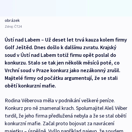
obrázek
Zdroj:
ČT24
Ústí nad Labem – Už deset let trvá kauza kolem firmy
Golf Ještěd. Dnes došlo k dalšímu zvratu. Krajský
soud v Ústí nad Labem totiž firmu opět poslal do
konkurzu. Stalo se tak jen několik měsíců poté, co
Vrchní soud v Praze konkurz jako nezákonný zrušil.
Majitelé firmy od počátku argumentují, že se stali
obětí konkurzní mafie.
Rodina Véberova měla v podnikání veškeré peníze.
Konkurz pro ně znamenal krach. Spolumajitel Aleš Véber
tvrdil, že jeho firma předlužená nebyla a že se stal obětí
konkurzní mafie. Začal proto bojovat za navrácení
majetku – úspěšně. Vyšlo například najevo, že soudem