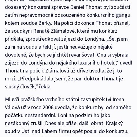
dosazený konkursní správce Daniel Thonat byl součástí
zatím nepravomocně odsouzeného konkurzního gangu
kolem soudce Berky. Na polici dokonce Thonat přiznal,
že soudkyni Renatě Zlámalové, která mu konkurz
přidělila, zprostředkoval zájezd do Londýna. „Šel jsem
za ní na soudu a řekl jí, jestli neuvažuje o nějaké
dovolené, že bych se jí chtěl revanšovat. Ona si vybrala
zájezd do Londýna do nějakého luxusního hotelu,“ uvedl
Thonat na policii. Zlámalová už dříve uvedla, že ji to
mrzí. „Předpokládala jsem, že pan doktor Thonat je
slušný člověk,“ řekla.
Mluvčí pražského vrchního státní zastupitelství Irena
Válová už v roce 2006 uvedla, že konkurz byl od samého
počátku nestandardní. Loni na podzim ho jako
nezákonný zrušil. Dnes ale přišel další obrat. Krajský
soud v Ustí nad Labem firmu opět poslal do konkurzu.