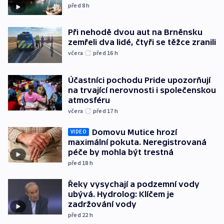
před 8
h
Při nehodě dvou aut na Brněnsku
zemřeli dva lidé, čtyři se těžce zranili
včera
před 16
h
Účastníci pochodu Pride upozorňují
na trvající nerovnosti i společenskou
atmosféru
včera
před 17
h
Domovu Mutice hrozí
VIDEO
maximální pokuta. Neregistrovaná
péče by mohla být trestná
před 18
h
Řeky vysychají a podzemní vody
ubývá. Hydrolog: Klíčem je
zadržování vody
před 22
h