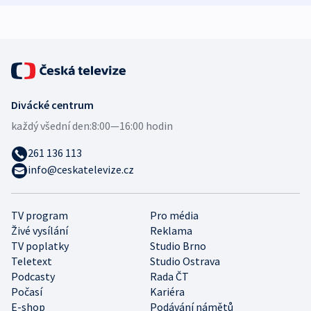
expert
Divácké centrum
každý všední den:
8:00—16:00 hodin
261 136 113
info@ceskatelevize.cz
TV program
Pro média
Živé vysílání
Reklama
TV poplatky
Studio Brno
Teletext
Studio Ostrava
Podcasty
Rada ČT
Počasí
Kariéra
E-shop
Podávání námětů