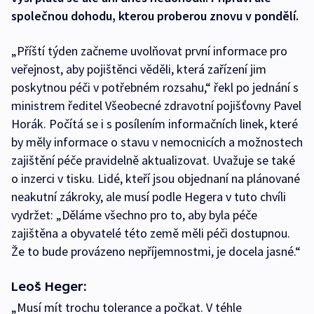
společnou dohodu, kterou proberou znovu v pondělí.
„Příští týden začneme uvolňovat první informace pro
veřejnost, aby pojištěnci věděli, která zařízení jim
poskytnou péči v potřebném rozsahu,“ řekl po jednání s
ministrem ředitel Všeobecné zdravotní pojišťovny Pavel
Horák. Počítá se i s posílením informačních linek, které
by měly informace o stavu v nemocnicích a možnostech
zajištění péče pravidelně aktualizovat. Uvažuje se také
o inzerci v tisku. Lidé, kteří jsou objednaní na plánované
neakutní zákroky, ale musí podle Hegera v tuto chvíli
vydržet: „Děláme všechno pro to, aby byla péče
zajištěna a obyvatelé této země měli péči dostupnou.
Že to bude provázeno nepříjemnostmi, je docela jasné.“
Leoš Heger:
„Musí mít trochu tolerance a počkat. V téhle