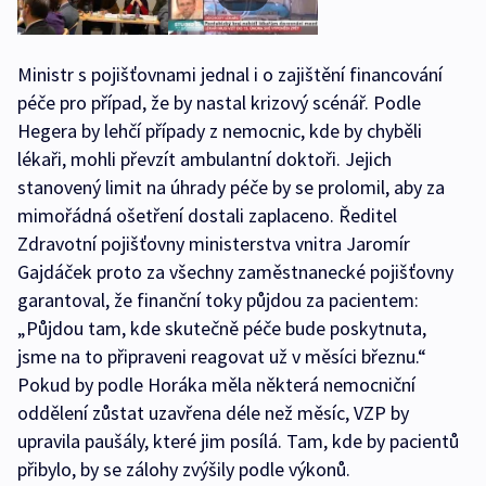
Ministr s pojišťovnami jednal i o zajištění financování
péče pro případ, že by nastal krizový scénář. Podle
Hegera by lehčí případy z nemocnic, kde by chyběli
lékaři, mohli převzít ambulantní doktoři. Jejich
stanovený limit na úhrady péče by se prolomil, aby za
mimořádná ošetření dostali zaplaceno. Ředitel
Zdravotní pojišťovny ministerstva vnitra Jaromír
Gajdáček proto za všechny zaměstnanecké pojišťovny
garantoval, že finanční toky půjdou za pacientem:
„Půjdou tam, kde skutečně péče bude poskytnuta,
jsme na to připraveni reagovat už v měsíci březnu.“
Pokud by podle Horáka měla některá nemocniční
oddělení zůstat uzavřena déle než měsíc, VZP by
upravila paušály, které jim posílá. Tam, kde by pacientů
přibylo, by se zálohy zvýšily podle výkonů.