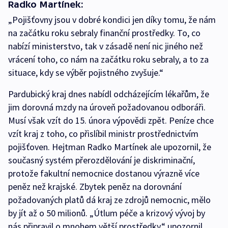
Radko Martínek:
„Pojišťovny jsou v dobré kondici jen díky tomu, že nám
na začátku roku sebraly finanční prostředky. To, co
nabízí ministerstvo, tak v zásadě není nic jiného než
vrácení toho, co nám na začátku roku sebraly, a to za
situace, kdy se výběr pojistného zvyšuje.“
Pardubický kraj dnes nabídl odcházejícím lékařům, že
jim dorovná mzdy na úroveň požadovanou odboráři.
Musí však vzít do 15. února výpovědi zpět. Peníze chce
vzít kraj z toho, co přislíbil ministr prostřednictvím
pojišťoven. Hejtman Radko Martínek ale upozornil, že
současný systém přerozdělování je diskriminační,
protože fakultní nemocnice dostanou výrazně více
peněz než krajské. Zbytek peněz na dorovnání
požadovaných platů dá kraj ze zdrojů nemocnic, mělo
by jít až o 50 milionů. „Útlum péče a krizový vývoj by
nás připravil o mnohem větší prostředky,“ upozornil