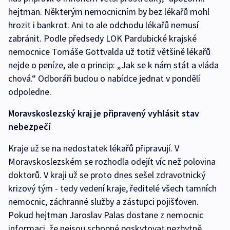
hejtman. Některým nemocnicním by bez lékařů mohl
hrozit i bankrot. Ani to ale odchodu lékařů nemusí
zabránit. Podle předsedy LOK Pardubické krajské
nemocnice Tomáše Gottvalda už totiž většině lékařů
nejde o peníze, ale o princip: „Jak se k nám stát a vláda
chová.“ Odboráři budou o nabídce jednat v pondělí
odpoledne.
Moravskoslezský kraj je připravený vyhlásit stav
nebezpečí
Kraje už se na nedostatek lékařů připravují. V
Moravskoslezském se rozhodla odejít víc než polovina
doktorů. V kraji už se proto dnes sešel zdravotnický
krizový tým - tedy vedení kraje, ředitelé všech tamních
nemocnic, záchranné služby a zástupci pojišťoven.
Pokud hejtman Jaroslav Palas dostane z nemocnic
informaci, že nejsou schopné poskytovat nezbytně