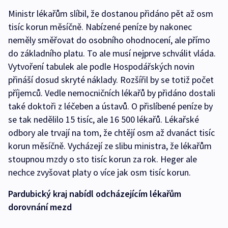
Ministr lékařům slíbil, že dostanou přidáno pět až osm
tisíc korun měsíčně. Nabízené peníze by nakonec
neměly směřovat do osobního ohodnocení, ale přímo
do základního platu. To ale musí nejprve schválit vláda.
Vytvoření tabulek ale podle Hospodářských novin
přináší dosud skryté náklady. Rozšířil by se totiž počet
příjemců. Vedle nemocničních lékařů by přidáno dostali
také doktoři z léčeben a ústavů. O přislíbené peníze by
se tak nedělilo 15 tisíc, ale 16 500 lékařů. Lékařské
odbory ale trvají na tom, že chtějí osm až dvanáct tisíc
korun měsíčně. Vycházejí ze slibu ministra, že lékařům
stoupnou mzdy o sto tisíc korun za rok. Heger ale
nechce zvyšovat platy o více jak osm tisíc korun.
Pardubický kraj nabídl odcházejícím lékařům
dorovnání mezd