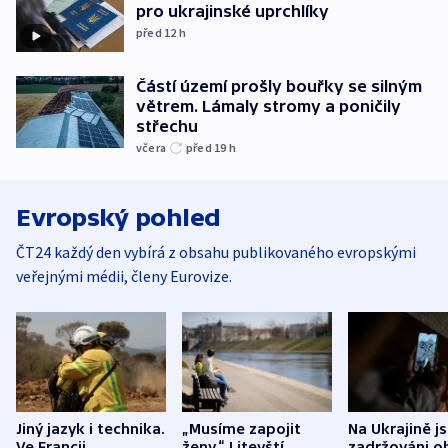
pro ukrajinské uprchlíky
před 12
h
Částí území prošly bouřky se silným
větrem. Lámaly stromy a poničily
střechu
včera
před 19
h
Evropský pohled
ČT24 každý den vybírá z obsahu publikovaného evropskými
veřejnými médii, členy Eurovize.
Jiný jazyk i technika.
„Musíme zapojit
Na Ukrajině j
Ve Francii
ženy.“ Litevští
zadržováni o