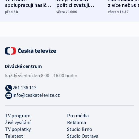
spolupracují hasiči z
politici zvažují
z více než 50 
různých zemí
dohodu o
Bojovali na s
před 3
h
včera v 16:00
včera v 14:37
demografii
Ruska
Divácké centrum
každý všední den:
8:00—16:00 hodin
261 136 113
info@ceskatelevize.cz
TV program
Pro média
Živé vysílání
Reklama
TV poplatky
Studio Brno
Teletext
Studio Ostrava