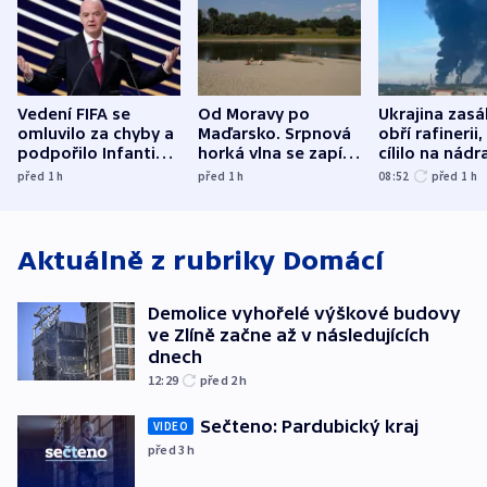
Vedení FIFA se
Od Moravy po
Ukrajina zasá
omluvilo za chyby a
Maďarsko. Srpnová
obří rafinerii
podpořilo Infantina.
horká vlna se zapíše
cílilo na nádra
UEFA trvá na
do dějin
autobus
před 1
h
před 1
h
08:52
před 1
h
bojkotu
klimatologie
Aktuálně z rubriky
Domácí
Demolice vyhořelé výškové budovy
ve Zlíně začne až v následujících
dnech
12:29
před 2
h
Sečteno: Pardubický kraj
VIDEO
před 3
h