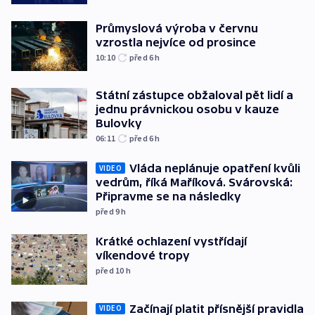
Průmyslová výroba v červnu
vzrostla nejvíce od prosince
10:10
před 6
h
Státní zástupce obžaloval pět lidí a
jednu právnickou osobu v kauze
Bulovky
06:11
před 6
h
Vláda neplánuje opatření kvůli
VIDEO
vedrům, říká Maříková. Svárovská:
Připravme se na následky
před 9
h
Krátké ochlazení vystřídají
víkendové tropy
před 10
h
Začínají platit přísnější pravidla
VIDEO