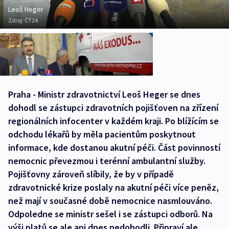
Leoš Heger
Zdroj:
ČT24
Praha - Ministr zdravotnictví Leoš Heger se dnes
dohodl se zástupci zdravotních pojišťoven na zřízení
regionálních infocenter v každém kraji. Po blížícím se
odchodu lékařů by měla pacientům poskytnout
informace, kde dostanou akutní péči. Část povinností
nemocnic převezmou i terénní ambulantní služby.
Pojišťovny zároveň slíbily, že by v případě
zdravotnické krize poslaly na akutní péči více peněz,
než mají v současné době nemocnice nasmlouváno.
Odpoledne se ministr sešel i se zástupci odborů. Na
výši platů se ale ani dnes nedohodli. Připraví ale