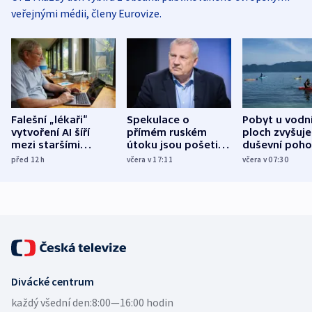
veřejnými médii, členy Eurovize.
Falešní „lékaři“
Spekulace o
Pobyt u vodn
vytvoření AI šíří
přímém ruském
ploch zvyšuje
mezi staršími
útoku jsou pošetilé,
duševní poho
Poláky nebezpečné
míní estonský
ukázala
před 12
h
včera v 17:11
včera v 07:30
zdravotní rady
bezpečnostní
mezinárodní 
expert
Divácké centrum
každý všední den:
8:00—16:00 hodin