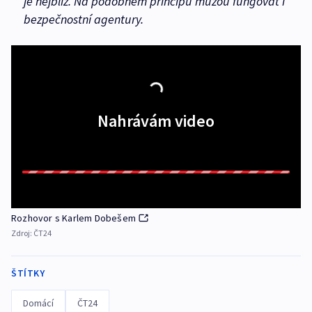
je nejblíž. Na podobném principu můžou fungovat i
bezpečnostní agentury.
Nahrávám video
Rozhovor s Karlem Dobešem
Zdroj:
ČT24
ŠTÍTKY
Domácí
ČT24