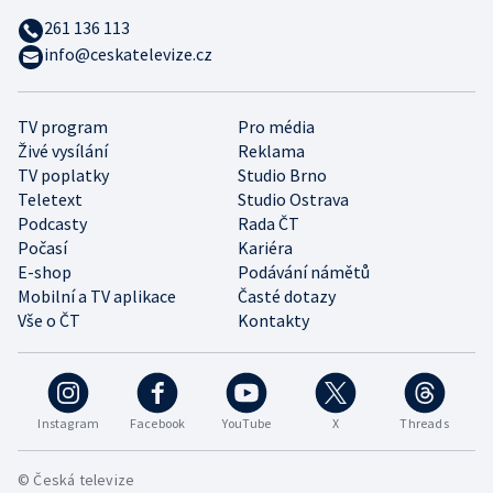
261 136 113
info@ceskatelevize.cz
TV program
Pro média
Živé vysílání
Reklama
TV poplatky
Studio Brno
Teletext
Studio Ostrava
Podcasty
Rada ČT
Počasí
Kariéra
E-shop
Podávání námětů
Mobilní a TV aplikace
Časté dotazy
Vše o ČT
Kontakty
Instagram
Facebook
YouTube
X
Threads
© Česká televize