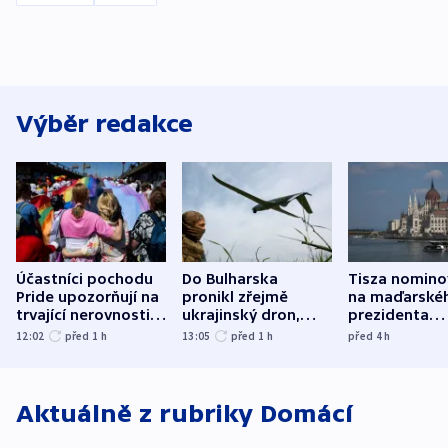
Výběr redakce
Účastníci pochodu
Do Bulharska
Tisza nomino
Pride upozorňují na
pronikl zřejmě
na maďarské
trvající nerovnosti i
ukrajinský dron,
prezidenta
společenskou
explodoval kilometr
bývalého šéf
12:02
před 1
h
13:05
před 1
h
před 4
h
atmosféru
od plynovodu
nejvyššího s
Aktuálně z rubriky
Domácí