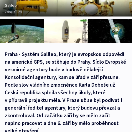
Galileo
Zdroj:
ČT24
Praha - Systém Galileo, který je evropskou odpovědí
na americké GPS, se stěhuje do Prahy. Sídlo Evropské
vesmírné agentury bude v budově někdejší
Konsolidační agentury, kam se úřad v září přesune.
Podle slov vládního zmocněnce Karla Dobeše už
Česká republika splnila všechny úkoly, které
v přípravě projektu měla. V Praze už se byl podívat i
generální ředitel agentury, který budovu převzal a
zkontroloval. Od začátku září by se mělo začít
naplno pracovat a dne 6. září by mělo proběhnout
velké otevření.