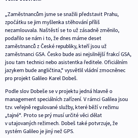
„Zaměstnancům jsme se snažili představit Prahu,
zpočátku se jim myšlenka stěhování příliš
nezamlouvala. Naštěstí se to už zásadně změnilo,
podařilo se nám i to, že dnes máme deset
zaměstnanců z České republiky, kteří jsou už
zaměstnanci GSA. Česko bude asi nejsilnější frakcí GSA,
jsou tam technici nebo asistentka ředitele. Oficiálním
jazykem bude angličtina,“ vysvětlil vládní zmocněnec
pro projekt Galileo Karel Dobeš.
Podle slov Dobeše se v projektu jedná hlavně o
management speciálních zařízení. V rámci Galilea jsou
tzv. veřejně regulované služby, které běží v režimu
„tajné“. Proto se prý musí určité věci dělat
v utajovaných režimech. Dobeš také potvrzuje, že
systém Galileo je jiný než GPS.