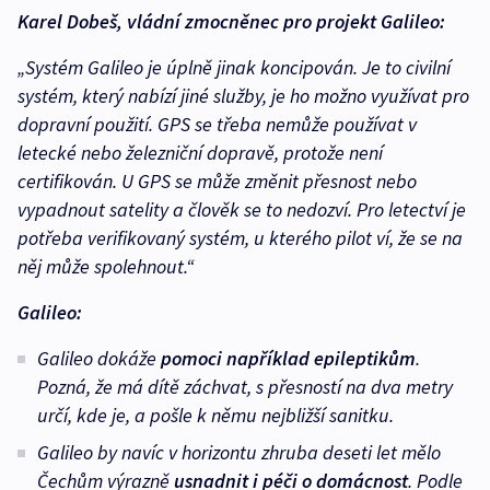
Karel Dobeš, vládní zmocněnec pro projekt Galileo:
„Systém Galileo je úplně jinak koncipován. Je to civilní
systém, který nabízí jiné služby, je ho možno využívat pro
dopravní použití. GPS se třeba nemůže používat v
letecké nebo železniční dopravě, protože není
certifikován. U GPS se může změnit přesnost nebo
vypadnout satelity a člověk se to nedozví. Pro letectví je
potřeba verifikovaný systém, u kterého pilot ví, že se na
něj může spolehnout.“
Galileo:
Galileo dokáže
pomoci například epileptikům
.
Pozná, že má dítě záchvat, s přesností na dva metry
určí, kde je, a pošle k němu nejbližší sanitku.
Galileo by navíc v horizontu zhruba deseti let mělo
Čechům výrazně
usnadnit i péči o domácnost
. Podle