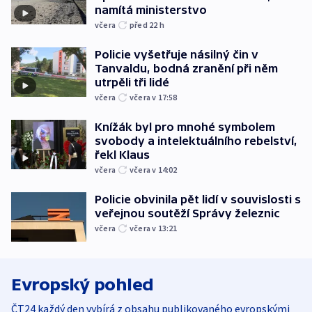
namítá ministerstvo
včera
před 22
h
Policie vyšetřuje násilný čin v
Tanvaldu, bodná zranění při něm
utrpěli tři lidé
včera
včera v 17:58
Knížák byl pro mnohé symbolem
svobody a intelektuálního rebelství,
řekl Klaus
včera
včera v 14:02
Policie obvinila pět lidí v souvislosti s
veřejnou soutěží Správy železnic
včera
včera v 13:21
Evropský pohled
ČT24 každý den vybírá z obsahu publikovaného evropskými