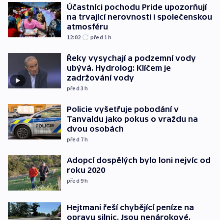
Účastníci pochodu Pride upozorňují
na trvající nerovnosti i společenskou
atmosféru
12:02
před 1
h
Řeky vysychají a podzemní vody
ubývá. Hydrolog: Klíčem je
zadržování vody
před 3
h
Policie vyšetřuje pobodání v
Tanvaldu jako pokus o vraždu na
dvou osobách
před 7
h
Adopcí dospělých bylo loni nejvíc od
roku 2020
před 9
h
Hejtmani řeší chybějící peníze na
opravu silnic. Jsou nenárokové,