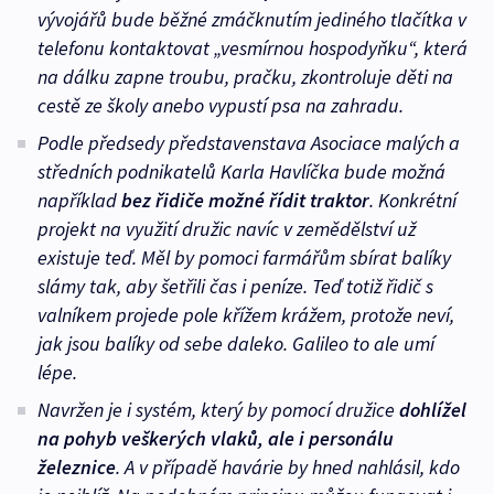
vývojářů bude běžné zmáčknutím jediného tlačítka v
telefonu kontaktovat „vesmírnou hospodyňku“, která
na dálku zapne troubu, pračku, zkontroluje děti na
cestě ze školy anebo vypustí psa na zahradu.
Podle předsedy představenstava Asociace malých a
středních podnikatelů Karla Havlíčka bude možná
například
bez řidiče možné řídit traktor
. Konkrétní
projekt na využití družic navíc v zemědělství už
existuje teď. Měl by pomoci farmářům sbírat balíky
slámy tak, aby šetřili čas i peníze. Teď totiž řidič s
valníkem projede pole křížem krážem, protože neví,
jak jsou balíky od sebe daleko. Galileo to ale umí
lépe.
Navržen je i systém, který by pomocí družice
dohlížel
na pohyb veškerých vlaků, ale i personálu
železnice
. A v případě havárie by hned nahlásil, kdo